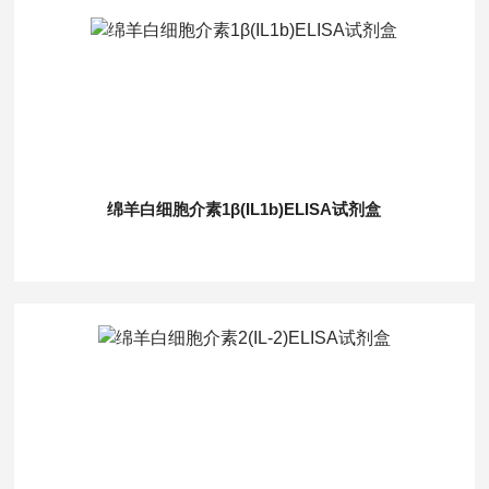
绵羊白细胞介素1β(IL1b)ELISA试剂盒