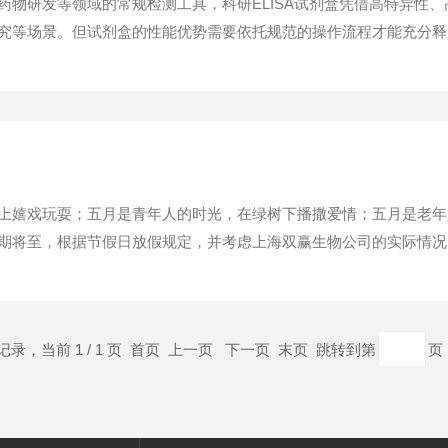
药物研发等领域的常规检测工具，科研ELISA试剂盒凭借高特异性
究等场景。但试剂盒的性能优势需要依托规范的操作流程才能充分释
研究的可信度，因此明确ELISA试剂盒的使用规程，是每一位科研工
实验前的规范准备是结果可靠的首要前提...
上嬉戏玩耍；五月是青年人的时光，在绿树下播撒爱情；五月是老年
期将至，根据节假日放假规定，并考虑上海双赢生物公司的实际情况，
排好工作，节日期间全体人员注意以下几点：1、节日期前重点安全
理工作，节日用车严格审批。驾驶员应遵守交通规则...
条记录，当前 1 / 1 页 首页 上一页 下一页 末页 跳转到第
页