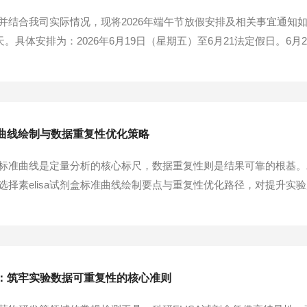
并结合我司实际情况，现将2026年端午节放假安排及相关事宜通知
3天。具体安排为：2026年6月19日（星期五）至6月21法定假日。
项工作有序衔接，并保障公司财产安全与各位同事的人身安全，特作
事务得到处理。请各位同事在6月...
准曲线绘制与数据重复性优化策略
测中，标准曲线是定量分析的核心标尺，数据重复性则是结果可靠的根
选择素elisa试剂盒标准曲线绘制要点与重复性优化路径，对提升
的本质是抗原浓度与信号响应的量化映射，其绘制需遵循严格流程，
确保原液浓度均匀、活性稳定。稀释环节...
程：筑牢实验数据可重复性的核心准则