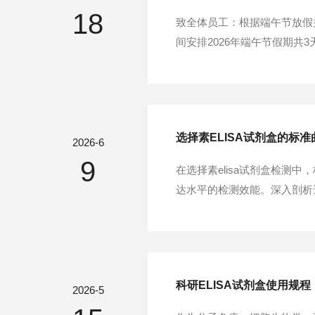
18
致全体员工：根据端午节放假
间安排2026年端午节假期共
与工作要求为确保假期前后各
排好本部门工作，确保各项紧急
选择素ELISA试剂盒的标
2026-6
9
在选择素elisa试剂盒检
达水平的检测效能。深入剖析
构建精准定量的基石标准曲线
的标准品需按说明书精准复溶，
科研ELISA试剂盒使用规
2026-5