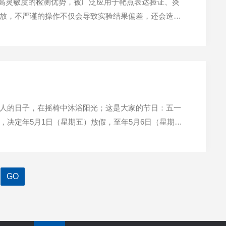
、高灵敏度的检测优势，被广泛应用于靶点表达验证、炎
放，不严谨的操作不仅会导致实验结果偏差，还会造成
作者开展相关实验前必须掌握的基础准则。科研elisa
人的日子，在摇椅中沐浴阳光；这是大家的节日：五一
决定年5月1日（星期五）放假，至年5月6日（星期
部门，如仓库、机房，要加强管理，严格执行相关管理规