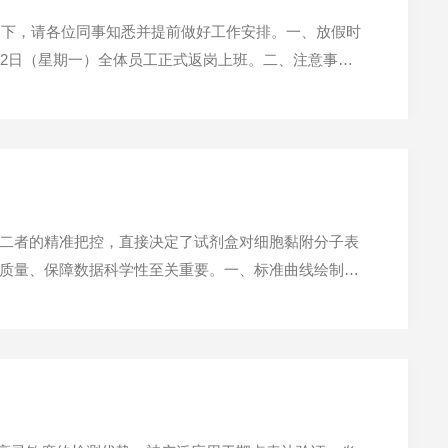
如下，请各位同事知悉并提前做好工作安排。一、放假时
6月22日（星期一）全体员工正式返岗上班。二、注意事项
如下提醒：工作安排：请各部门负责人在放假前妥善安
基。二者的精准把控，直接决定了试剂盒对细胞黏附分子表
实验质量、保障数据科学性至关重要。一、标准曲线绘制：
兼顾浓度合理性与操作规范性。1.绘制前，试剂盒配套