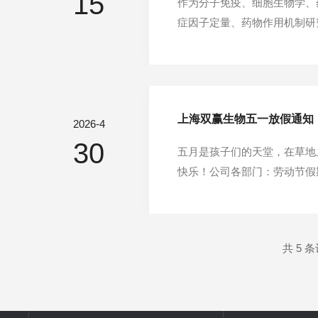
15
作为分子免疫、细胞生物学、
症因子定量、药物作用机制研
样本、试剂浪费，甚至影响整个
试剂盒使用规程具体介绍：1.
上海双赢生物五一放假通知
2026-4
30
五月是孩子们的天堂，在草地
快乐！公司各部门：劳动节假
三）正常上班。请大家合理安
定。2、司机班做好车辆安全管
共 5 