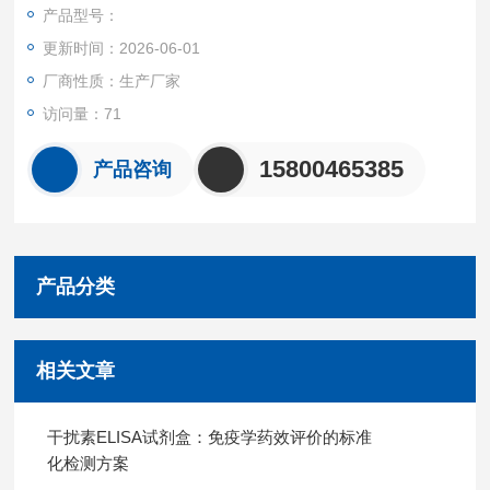
准品、HRP标记的检测抗体，经过温育并洗涤。用底物TMB显
产品型号：
色，TMB在过氧化物酶的催化下转化成蓝色，并在酸的作用下转
更新时间：2026-06-01
化成最终的黄色。颜色的深浅和样品中的锁链素（DES）呈正相
关。
厂商性质：生产厂家
访问量：71
15800465385
产品咨询
产品分类
相关文章
干扰素ELISA试剂盒：免疫学药效评价的标准
化检测方案