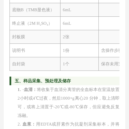
底物
B（TMB显色液）
6mL
终止液（
2M H₂SO₄）
6mL
封板膜
2张
说明书
1份
含操作步骤及
自封袋
1个
保存未用完板
五、
样品采集、预处理及储存
1.
·
血清：
将收集于血清分离管的全血标本在室温放置
2小时或4℃过夜，然后1000×g离心20 分钟，取上清即
可，或将上清置于-20℃或-80℃保存，但应避免反复
冻融。
2.
血浆：
用
EDTA或肝素作为抗凝剂采集标本，并将