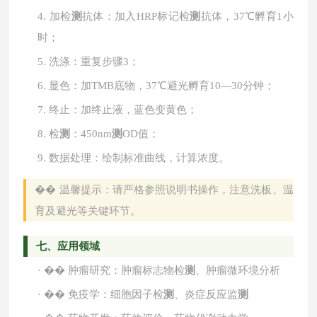
4.
加检
测
抗体：加入
HRP标记检
测
抗体，37℃孵育1小
时；
5.
洗涤：重复步骤
3；
6.
显色：加
TMB底物，37℃避光孵育10—30分钟；
7.
终止：加终止液，蓝色变黄色；
8.
检
测
：
450nm
测
OD值；
9.
数据处理：绘制标准曲线，计算浓度。
��
温馨提示：请严格参照说明书操作，注意洗板、温
育及避光等关键环节。
七、应用领域
·
��
肿瘤研究：肿瘤标志物检
测
、肿瘤微环境分析
·
��
免疫学：细胞因子检
测
、炎症反应监
测