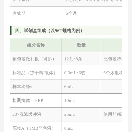
有效期
6个月
四
、试剂盒组成（以
96T规格为例）
组分名称
数量
预包被微孔板（可拆）
12孔×8条
已包被特异性
标准品（冻干粉
/液体）
0.3mL×6管
6个浓度梯度
样本稀释ye
6mL
检
测
抗体
—HRP
10mL
20×洗涤缓冲液
25mL
使用前稀释
底物
A（TMB显色液）
6mL