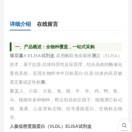
详细介绍
在线留言
一
、产品概述：全物种覆盖，一站式采购
臻双赢
® ELISA试剂盒
采用酶联免疫吸附
测
定（ELISA）
技术，基于抗原-抗体特异性反应原理，结合高效的酶催化
显色系统，实现生物样本中目标蛋白/抗原/抗体的高灵敏
度定量或定性检
测
。
覆盖人、小鼠、大鼠、兔、猪、牛、羊、鸡、鸭、鱼、
马、植物等多种物种，靶点包括炎症因子、细胞凋亡标记
物、激素、心血管标志物、信号通路蛋白、生物标志物
等。
人极低密度脂蛋白（VLDL）ELISA试剂盒