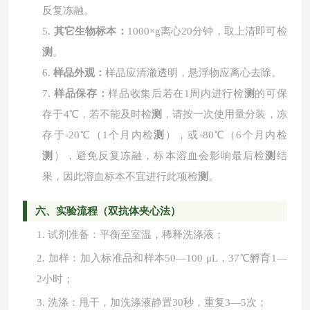
反复冻融。
5.
其它生物标本：
1000×g离心20分钟，取上清即可检
测
。
6.
样品外观：
样品应清澈透明，悬浮物应离心去除。
7.
样品保存：
样品收集后若在
1周内进行检
测
的可保
存于4℃，若不能及时检
测
，请按一次使用量分装，冻
存于-20℃（1个月内检
测
），或-80℃（6个月内检
测
），避免反复冻融，标本溶血会影响最后检
测
结
果，因此溶血标本不宜进行此项检
测
。
六、实验流程（双抗体夹心法）
1.
试剂准备：平衡至室温，稀释洗涤液；
2.
加样：加入标准品和样本
50—100 μL，37℃孵育1—
2小时；
3.
洗涤：甩干，加洗涤液静置
30秒，重复3—5次；