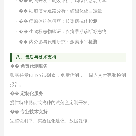
·
��
药物开发：药效评价、药物代谢动力学
·
��
细胞信号通路分析：磷酸化蛋白定量
·
��
病原体抗体筛查：传染病抗体检
测
·
��
生物标志物验证：疾病早期诊断标志物
·
��
内分泌与代谢研究：激素水平检
测
八、售后与技术支持
��
免费代
测
服务
购买任意
ELISA试剂盒，免费代
测
，一周内交付完整检
测
报告。
��
定制化服务
提供特殊靶点或物种的试剂盒定制开发。
��
专业技术支持
完整说明书、实验优化建议、数据复核。