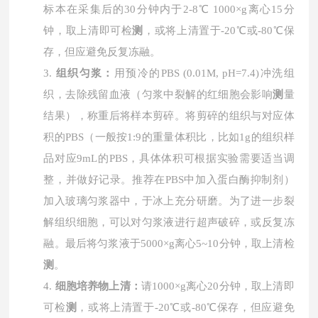
标本在采集后的30分钟内于2-8℃ 1000×g离心15分
钟，取上清即可检
测
，或将上清置于-20℃或-80℃保
存，但应避免反复冻融。
3.
组织匀浆：
用预冷的
PBS (0.01M, pH=7.4)冲洗组
织，去除残留血液（匀浆中裂解的红细胞会影响
测
量
结果），称重后将样本剪碎。将剪碎的组织与对应体
积的PBS（一般按1:9的重量体积比，比如1g的组织样
品对应9mL的PBS，具体体积可根据实验需要适当调
整，并做好记录。推荐在PBS中加入蛋白酶抑制剂）
加入玻璃匀浆器中，于冰上充分研磨。为了进一步裂
解组织细胞，可以对匀浆液进行超声破碎，或反复冻
融。最后将匀浆液于5000×g离心5~10分钟，取上清检
测
。
4.
细胞培养物上清：
请
1000×g离心20分钟，取上清即
可检
测
，或将上清置于-20℃或-80℃保存，但应避免