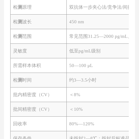
检
测
原理
双抗体一步夹心法
/竞争法/间接法
检
测
波长
450 nm
检
测
范围
常见范围
31.25—2000 pg/mL、0.
灵敏度
低至
pg/mL级别
所需样本体积
50—100 μL
检
测
时间
约
3—3.5小时
批内精密度（
CV）
＜
8%
批间精密度（
CV）
＜
10%
回收率
80%—120%
保存条件
未拆封
2—8℃；拆封后标准品-20