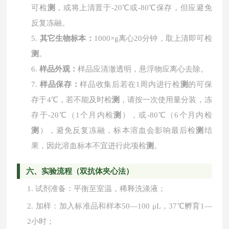
可检
测
，或将上清置于-20℃或-80℃保存，但应避免
反复冻融。
5.
其它生物标本：
1000×g离心20分钟，取上清即可检
测
。
6.
样品外观：
样品应清澈透明，悬浮物应离心去除。
7.
样品保存：
样品收集后若在
1周内进行检
测
的可保
存于4℃，若不能及时检
测
，请按一次使用量分装，冻
存于-20℃（1个月内检
测
），或-80℃（6个月内检
测
），避免反复冻融，标本溶血会影响最后检
测
结
果，因此溶血标本不宜进行此项检
测
。
六、实验流程（双抗体夹心法）
1.
试剂准备：平衡至室温，稀释洗涤液；
2.
加样：加入标准品和样本
50—100 μL，37℃孵育1—
2小时；