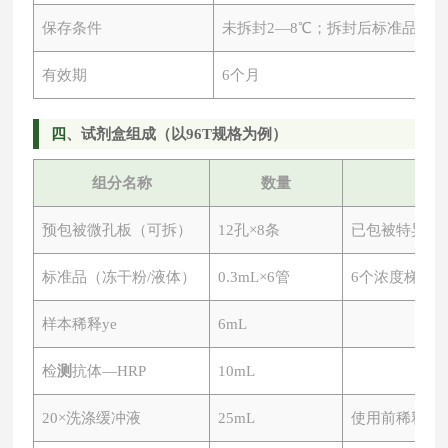
保存条件
未拆封
2—8℃；拆封后标准品-20
有效期
6个月
四
、试剂盒组成（以
96T规格为例）
组分名称
数量
预包被微孔板（可拆）
12孔×8条
已包被特异性
标准品（冻干粉
/液体）
0.3mL×6管
6个浓度梯度
样本稀释ye
6mL
检
测
抗体
—HRP
10mL
20×洗涤缓冲液
25mL
使用前稀释