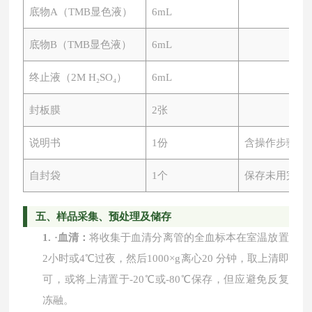
底物
A（TMB显色液）
6mL
底物
B（TMB显色液）
6mL
终止液（
2M H₂SO₄）
6mL
封板膜
2张
说明书
1份
含操作步骤及
自封袋
1个
保存未用完板
五、
样品采集、预处理及储存
1.
·
血清：
将收集于血清分离管的全血标本在室温放置
2小时或4℃过夜，然后1000×g离心20 分钟，取上清即
可，或将上清置于-20℃或-80℃保存，但应避免反复
冻融。