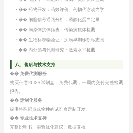
·
��
药物开发：药效评价、药物代谢动力学
·
��
细胞信号通路分析：磷酸化蛋白定量
·
��
病原体抗体筛查：传染病抗体检
测
·
��
生物标志物验证：疾病早期诊断标志物
·
��
内分泌与代谢研究：激素水平检
测
八、售后与技术支持
��
免费代
测
服务
购买任意
ELISA试剂盒，免费代
测
，一周内交付完整检
测
报告。
��
定制化服务
提供特殊靶点或物种的试剂盒定制开发。
��
专业技术支持
完整说明书、实验优化建议、数据复核。