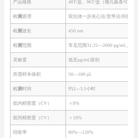
产品规格
48T/盒、96T/盒（微孔板条可拆）
检
测
原理
双抗体一步夹心法
/竞争法/间接法
检
测
波长
450 nm
检
测
范围
常见范围
31.25—2000 pg/mL、0.
灵敏度
低至
pg/mL级别
所需样本体积
50—100 μL
检
测
时间
约
3—3.5小时
批内精密度（
CV）
＜
8%
批间精密度（
CV）
＜
10%
回收率
80%—120%