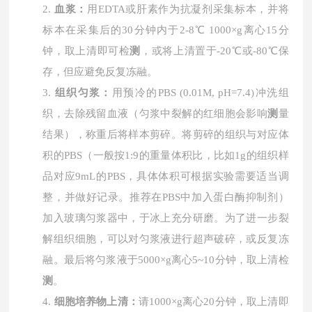
2.
血浆：
用
EDTA或肝素作为抗凝剂采集标本，并将
标本在采集后的30分钟内于2-8℃ 1000×g离心15分
钟，取上清即可检
测
，或将上清置于-20℃或-80℃保
存，但应避免反复冻融。
3.
组织匀浆：
用预冷的
PBS (0.01M, pH=7.4)冲洗组
织，去除残留血液（匀浆中裂解的红细胞会影响
测
量
结果），称重后将样本剪碎。将剪碎的组织与对应体
积的PBS（一般按1:9的重量体积比，比如1g的组织样
品对应9mL的PBS，具体体积可根据实验需要适当调
整，并做好记录。推荐在PBS中加入蛋白酶抑制剂）
加入玻璃匀浆器中，于冰上充分研磨。为了进一步裂
解组织细胞，可以对匀浆液进行超声破碎，或反复冻
融。最后将匀浆液于5000×g离心5~10分钟，取上清检
测
。
4.
细胞培养物上清：
请
1000×g离心20分钟，取上清即