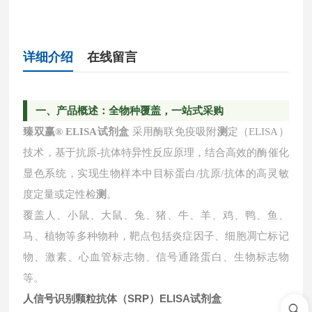
详细介绍
在线留言
一
、产品概述：全物种覆盖，一站式采购
臻双赢
® ELISA试剂盒
采用酶联免疫吸附
测
定（ELISA）
技术，基于抗原-抗体特异性反应原理，结合高效的酶催化
显色系统，实现生物样本中目标蛋白/抗原/抗体的高灵敏
度定量或定性检
测
。
覆盖人、小鼠、大鼠、兔、猪、牛、羊、鸡、鸭、鱼、
马、植物等多种物种，靶点包括炎症因子、细胞凋亡标记
物、激素、心血管标志物、信号通路蛋白、生物标志物
等。
人信号识别颗粒抗体（SRP）ELISA试剂盒