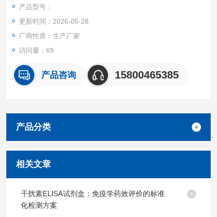
准品、HRP标记的检测抗体，经过温育并洗涤。用底物TMB显
产品型号：
色，TMB在过氧化物酶的催化下转化成蓝色，并在酸的作用下转
更新时间：2026-05-28
化成最终的黄色。颜色的深浅和样品中的锁链素（DES）呈正相
关。
厂商性质：生产厂家
访问量：69
15800465385
产品咨询
产品分类
相关文章
干扰素ELISA试剂盒：免疫学药效评价的标准
化检测方案