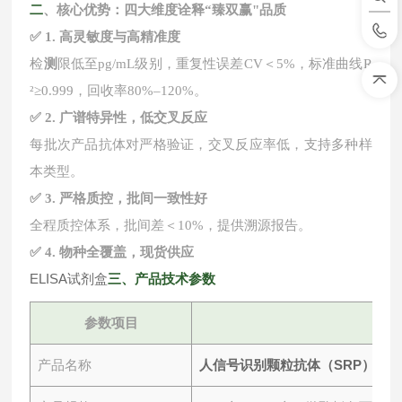
二
、核心优势：四大维度诠释
“臻双赢"品质
✅ 1. 高灵敏度与高精准度
检
测
限低至
pg/mL级别，重复性误差CV＜5%，标准曲线R
²≥0.999，回收率80%–120%。
✅ 2. 广谱特异性，低交叉反应
每批次产品抗体对严格验证，交叉反应率低，支持多种样
本类型。
✅ 3. 严格质控，批间一致性好
全程质控体系，批间差＜
10%，提供溯源报告。
✅ 4. 物种全覆盖，现货供应
ELISA试剂盒
三
、产品技术参数
参数项目
人信号识别颗粒抗体（SRP）ELI
产品名称