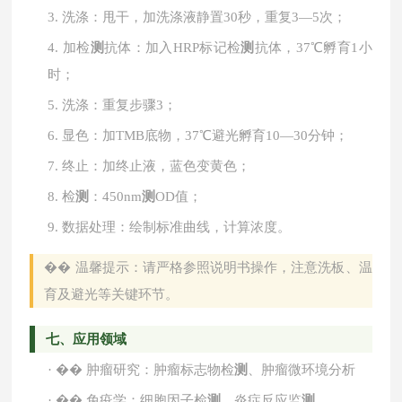
3.
洗涤：甩干，加洗涤液静置
30秒，重复3—5次；
4.
加检
测
抗体：加入
HRP标记检
测
抗体，37℃孵育1小
时；
5.
洗涤：重复步骤
3；
6.
显色：加
TMB底物，37℃避光孵育10—30分钟；
7.
终止：加终止液，蓝色变黄色；
8.
检
测
：
450nm
测
OD值；
9.
数据处理：绘制标准曲线，计算浓度。
��
温馨提示：请严格参照说明书操作，注意洗板、温
育及避光等关键环节。
七、应用领域
·
��
肿瘤研究：肿瘤标志物检
测
、肿瘤微环境分析
·
��
免疫学：细胞因子检
测
、炎症反应监
测