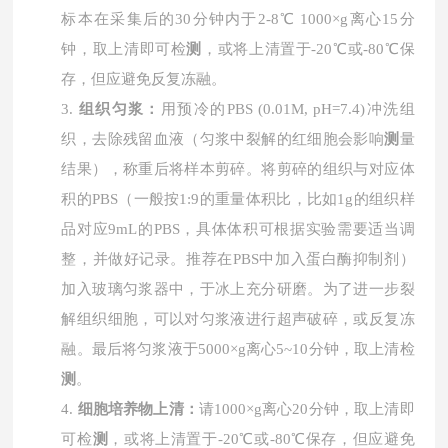
标本在采集后的30分钟内于2-8℃ 1000×g离心15分
钟，取上清即可检
测
，或将上清置于-20℃或-80℃保
存，但应避免反复冻融。
3.
组织匀浆：
用预冷的
PBS (0.01M, pH=7.4)冲洗组
织，去除残留血液（匀浆中裂解的红细胞会影响
测
量
结果），称重后将样本剪碎。将剪碎的组织与对应体
积的PBS（一般按1:9的重量体积比，比如1g的组织样
品对应9mL的PBS，具体体积可根据实验需要适当调
整，并做好记录。推荐在PBS中加入蛋白酶抑制剂）
加入玻璃匀浆器中，于冰上充分研磨。为了进一步裂
解组织细胞，可以对匀浆液进行超声破碎，或反复冻
融。最后将匀浆液于5000×g离心5~10分钟，取上清检
测
。
4.
细胞培养物上清：
请
1000×g离心20分钟，取上清即
可检
测
，或将上清置于-20℃或-80℃保存，但应避免