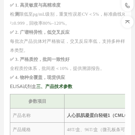
✅ 1. 高灵敏度与高精准度
检
测
限低至
pg/mL级别，重复性误差CV＜5%，标准曲线R
²≥0.999，回收率80%–120%。
✅ 2. 广谱特异性，低交叉反应
每批次产品抗体对严格验证，交叉反应率低，支持多种样
本类型。
✅ 3. 严格质控，批间一致性好
全程质控体系，批间差＜
10%，提供溯源报告。
✅ 4. 物种全覆盖，现货供应
ELISA试剂盒
三
、产品技术参数
参数项目
人心肌肌凝蛋白轻链1（CMLC-1）
产品名称
产品规格
48T/盒、96T/盒（微孔板条可拆）