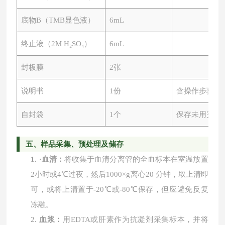
底物
B（TMB显色液）
6mL
终止液（
2M H₂SO₄）
6mL
封板膜
2张
说明书
1份
含操作步骤及
自封袋
1个
保存未用完板
五、
样品采集、预处理及储存
1.
·
血清：
将收集于血清分离管的全血标本在室温放置
2小时或4℃过夜，然后1000×g离心20 分钟，取上清即
可，或将上清置于-20℃或-80℃保存，但应避免反复
冻融。
2.
血浆：
用
EDTA或肝素作为抗凝剂采集标本，并将