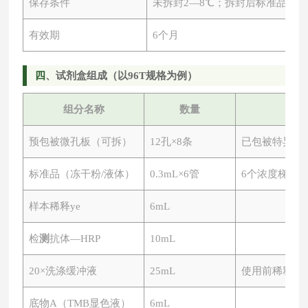
保存条件
未拆封
2—8℃；拆封后标准品-20
有效期
6个月
四
、试剂盒组成（以
96T规格为例）
组分名称
数量
预包被微孔板（可拆）
12孔×8条
已包被特异性
标准品（冻干粉
/液体）
0.3mL×6管
6个浓度梯度
样本稀释ye
6mL
检
测
抗体
—HRP
10mL
20×洗涤缓冲液
25mL
使用前稀释
底物
A（TMB显色液）
6mL