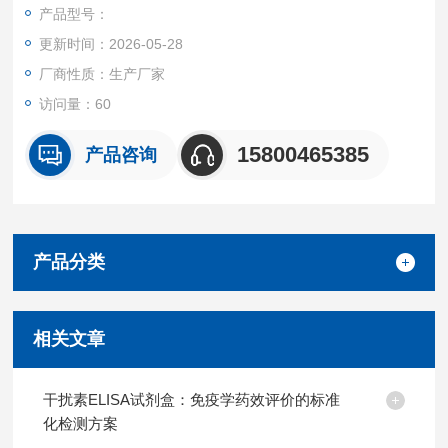
准品、HRP标记的检测抗体，经过温育并洗涤。用底物TMB显
产品型号：
色，TMB在过氧化物酶的催化下转化成蓝色，并在酸的作用下转
更新时间：2026-05-28
化成最终的黄色。颜色的深浅和样品中的锁链素（DES）呈正相
关。
厂商性质：生产厂家
访问量：60
15800465385
产品咨询
产品分类
相关文章
干扰素ELISA试剂盒：免疫学药效评价的标准
化检测方案