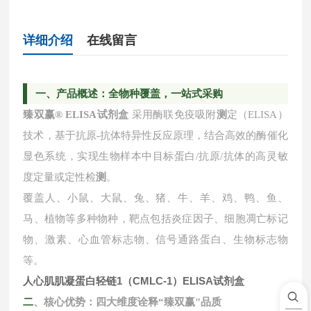
详细介绍
在线留言
一
、产品概述：全物种覆盖，一站式采购
臻双赢
® ELISA试剂盒
采用酶联免疫吸附
测
定（ELISA）
技术，基于抗原-抗体特异性反应原理，结合高效的酶催化
显色系统，实现生物样本中目标蛋白/抗原/抗体的高灵敏
度定量或定性检
测
。
覆盖人、小鼠、大鼠、兔、猪、牛、羊、鸡、鸭、鱼、
马、植物等多种物种，靶点包括炎症因子、细胞凋亡标记
物、激素、心血管标志物、信号通路蛋白、生物标志物
等。
人心肌肌凝蛋白轻链1（CMLC-1）ELISA试剂盒
二
、核心优势：四大维度诠释
“臻双赢"品质