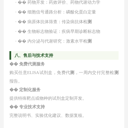
·
��
药物开发：药效评价、药物代谢动力学
·
��
细胞信号通路分析：磷酸化蛋白定量
·
��
病原体抗体筛查：传染病抗体检
测
·
��
生物标志物验证：疾病早期诊断标志物
·
��
内分泌与代谢研究：激素水平检
测
八、售后与技术支持
��
免费代
测
服务
购买任意
ELISA试剂盒，免费代
测
，一周内交付完整检
测
报告。
��
定制化服务
提供特殊靶点或物种的试剂盒定制开发。
��
专业技术支持
完整说明书、实验优化建议、数据复核。