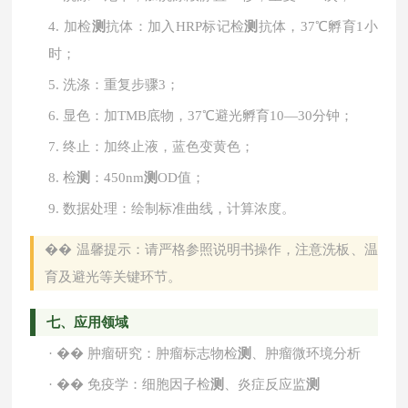
4.
加检
测
抗体：加入
HRP标记检
测
抗体，37℃孵育1小
时；
5.
洗涤：重复步骤
3；
6.
显色：加
TMB底物，37℃避光孵育10—30分钟；
7.
终止：加终止液，蓝色变黄色；
8.
检
测
：
450nm
测
OD值；
9.
数据处理：绘制标准曲线，计算浓度。
��
温馨提示：请严格参照说明书操作，注意洗板、温
育及避光等关键环节。
七、应用领域
·
��
肿瘤研究：肿瘤标志物检
测
、肿瘤微环境分析
·
��
免疫学：细胞因子检
测
、炎症反应监
测