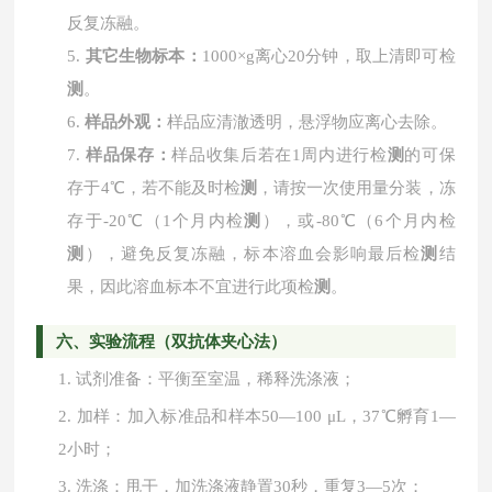
反复冻融。
5.
其它生物标本：
1000×g离心20分钟，取上清即可检
测
。
6.
样品外观：
样品应清澈透明，悬浮物应离心去除。
7.
样品保存：
样品收集后若在
1周内进行检
测
的可保
存于4℃，若不能及时检
测
，请按一次使用量分装，冻
存于-20℃（1个月内检
测
），或-80℃（6个月内检
测
），避免反复冻融，标本溶血会影响最后检
测
结
果，因此溶血标本不宜进行此项检
测
。
六、实验流程（双抗体夹心法）
1.
试剂准备：平衡至室温，稀释洗涤液；
2.
加样：加入标准品和样本
50—100 μL，37℃孵育1—
2小时；
3.
洗涤：甩干，加洗涤液静置
30秒，重复3—5次；