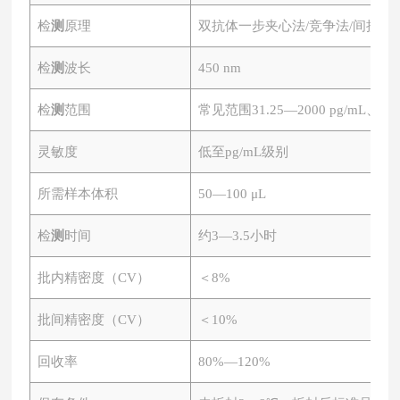
检
测
原理
双抗体一步夹心法
/竞争法/间接法
检
测
波长
450 nm
检
测
范围
常见范围
31.25—2000 pg/mL、0.
灵敏度
低至
pg/mL级别
所需样本体积
50—100 μL
检
测
时间
约
3—3.5小时
批内精密度（
CV）
＜
8%
批间精密度（
CV）
＜
10%
回收率
80%—120%