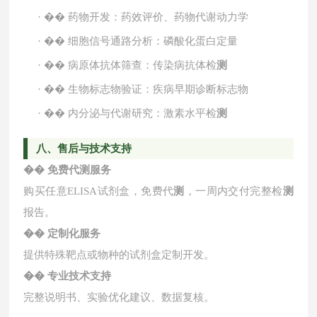
·
��
药物开发：药效评价、药物代谢动力学
·
��
细胞信号通路分析：磷酸化蛋白定量
·
��
病原体抗体筛查：传染病抗体检
测
·
��
生物标志物验证：疾病早期诊断标志物
·
��
内分泌与代谢研究：激素水平检
测
八、售后与技术支持
��
免费代
测
服务
购买任意
ELISA试剂盒，免费代
测
，一周内交付完整检
测
报告。
��
定制化服务
提供特殊靶点或物种的试剂盒定制开发。
��
专业技术支持
完整说明书、实验优化建议、数据复核。