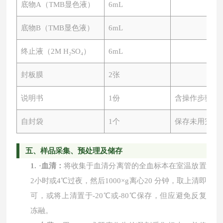
底物
A（TMB显色液）
6mL
底物
B（TMB显色液）
6mL
终止液（
2M H₂SO₄）
6mL
封板膜
2张
说明书
1份
含操作步骤及
自封袋
1个
保存未用完板
五、
样品采集、预处理及储存
1.
·
血清：
将收集于血清分离管的全血标本在室温放置
2小时或4℃过夜，然后1000×g离心20 分钟，取上清即
可，或将上清置于-20℃或-80℃保存，但应避免反复
冻融。