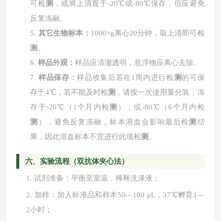
可检
测
，或将上清置于-20℃或-80℃保存，但应避免
反复冻融。
5.
其它生物标本：
1000×g离心20分钟，取上清即可检
测
。
6.
样品外观：
样品应清澈透明，悬浮物应离心去除。
7.
样品保存：
样品收集后若在
1周内进行检
测
的可保
存于4℃，若不能及时检
测
，请按一次使用量分装，冻
存于-20℃（1个月内检
测
），或-80℃（6个月内检
测
），避免反复冻融，标本溶血会影响最后检
测
结
果，因此溶血标本不宜进行此项检
测
。
六、实验流程（双抗体夹心法）
1.
试剂准备：平衡至室温，稀释洗涤液；
2.
加样：加入标准品和样本
50—100 μL，37℃孵育1—
2小时；