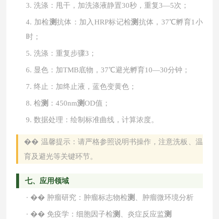
3.
洗涤：甩干，加洗涤液静置
30秒，重复3—5次；
4.
加检
测
抗体：加入
HRP标记检
测
抗体，37℃孵育1小
时；
5.
洗涤：重复步骤
3；
6.
显色：加
TMB底物，37℃避光孵育10—30分钟；
7.
终止：加终止液，蓝色变黄色；
8.
检
测
：
450nm
测
OD值；
9.
数据处理：绘制标准曲线，计算浓度。
��
温馨提示：请严格参照说明书操作，注意洗板、温
育及避光等关键环节。
七、应用领域
·
��
肿瘤研究：肿瘤标志物检
测
、肿瘤微环境分析
·
��
免疫学：细胞因子检
测
、炎症反应监
测