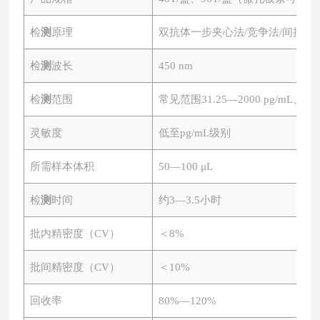
检
测
原理
双抗体一步夹心法
/竞争法/间接法
检
测
波长
450 nm
检
测
范围
常见范围
31.25—2000 pg/mL、0.
灵敏度
低至
pg/mL级别
所需样本体积
50—100 μL
检
测
时间
约
3—3.5小时
批内精密度（
CV）
＜
8%
批间精密度（
CV）
＜
10%
回收率
80%—120%