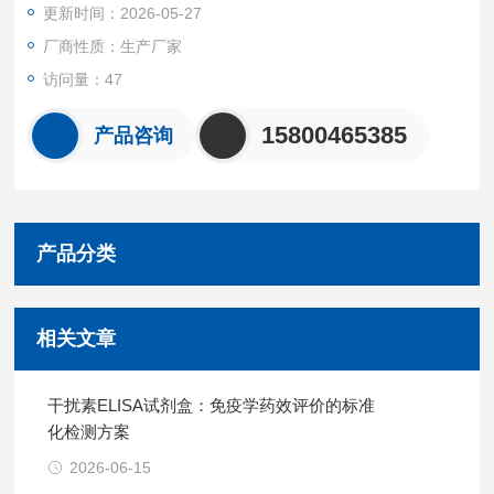
更新时间：2026-05-27
化成最终的黄色。颜色的深浅和样品中的锁链素（DES）呈正相
关。
厂商性质：生产厂家
访问量：47
15800465385
产品咨询
产品分类
相关文章
干扰素ELISA试剂盒：免疫学药效评价的标准
化检测方案
2026-06-15