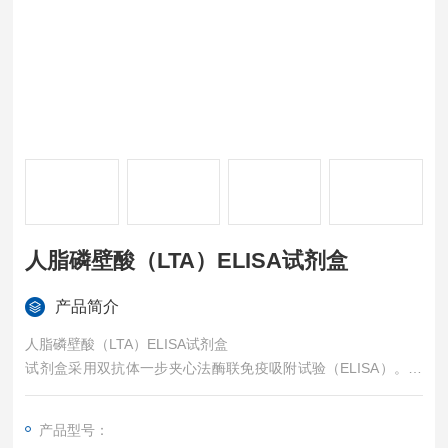
人脂磷壁酸（LTA）ELISA试剂盒
产品简介
人脂磷壁酸（LTA）ELISA试剂盒
试剂盒采用双抗体一步夹心法酶联免疫吸附试验（ELISA）。往
预先包被锁链素（DES）抗体的包被微孔中，依次加入标本、标
准品、HRP标记的检测抗体，经过温育并洗涤。用底物TMB显
产品型号：
色，TMB在过氧化物酶的催化下转化成蓝色，并在酸的作用下转