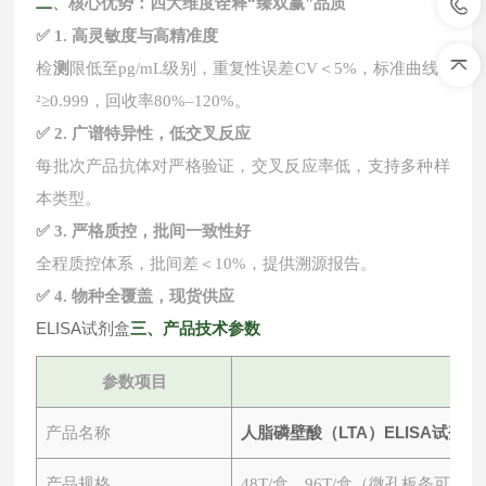
二
、核心优势：四大维度诠释
“臻双赢"品质
✅ 1. 高灵敏度与高精准度
检
测
限低至
pg/mL级别，重复性误差CV＜5%，标准曲线R
²≥0.999，回收率80%–120%。
✅ 2. 广谱特异性，低交叉反应
每批次产品抗体对严格验证，交叉反应率低，支持多种样
本类型。
✅ 3. 严格质控，批间一致性好
全程质控体系，批间差＜
10%，提供溯源报告。
✅ 4. 物种全覆盖，现货供应
ELISA试剂盒
三
、产品技术参数
参数项目
人脂磷壁酸（LTA）ELISA试剂盒
产品名称
产品规格
48T/盒、96T/盒（微孔板条可拆）