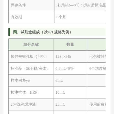
保存条件
未拆封
2—8℃；拆封后标准品-20
有效期
6个月
四
、试剂盒组成（以
96T规格为例）
组分名称
数量
预包被微孔板（可拆）
12孔×8条
已包被特异性
标准品（冻干粉
/液体）
0.3mL×6管
6个浓度梯度
样本稀释ye
6mL
检
测
抗体
—HRP
10mL
20×洗涤缓冲液
25mL
使用前稀释