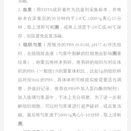
冻融。
2.
血浆：
用
EDTA或肝素作为抗凝剂采集标本，并将
标本在采集后的30分钟内于2-8℃ 1000×g离心15分
钟，取上清即可检
测
，或将上清置于-20℃或-80℃保
存，但应避免反复冻融。
3.
组织匀浆：
用预冷的
PBS (0.01M, pH=7.4)冲洗组
织，去除残留血液（匀浆中裂解的红细胞会影响
测
量
结果），称重后将样本剪碎。将剪碎的组织与对应体
积的PBS（一般按1:9的重量体积比，比如1g的组织样
品对应9mL的PBS，具体体积可根据实验需要适当调
整，并做好记录。推荐在PBS中加入蛋白酶抑制剂）
加入玻璃匀浆器中，于冰上充分研磨。为了进一步裂
解组织细胞，可以对匀浆液进行超声破碎，或反复冻
融。最后将匀浆液于5000×g离心5~10分钟，取上清检
测
。