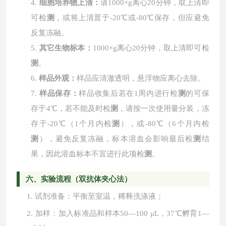
4.
细胞培养物上清：
请
1000×g离心20分钟，取上清即
可检
测
，或将上清置于-20℃或-80℃保存，但应避免
反复冻融。
5.
其它生物标本：
1000×g离心20分钟，取上清即可检
测
。
6.
样品外观：
样品应清澈透明，悬浮物应离心去除。
7.
样品保存：
样品收集后若在
1周内进行检
测
的可保
存于4℃，若不能及时检
测
，请按一次使用量分装，冻
存于-20℃（1个月内检
测
），或-80℃（6个月内检
测
），避免反复冻融，标本溶血会影响最后检
测
结
果，因此溶血标本不宜进行此项检
测
。
六、实验流程（双抗体夹心法）
1.
试剂准备：平衡至室温，稀释洗涤液；
2.
加样：加入标准品和样本
50—100 μL，37℃孵育1—