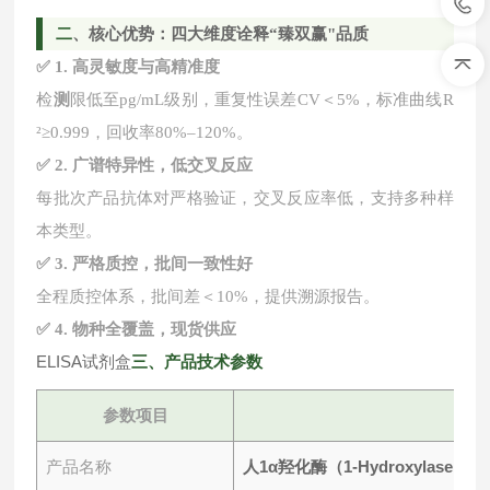
二
、核心优势：四大维度诠释
“臻双赢"品质
✅ 1. 高灵敏度与高精准度
检
测
限低至
pg/mL级别，重复性误差CV＜5%，标准曲线R
²≥0.999，回收率80%–120%。
✅ 2. 广谱特异性，低交叉反应
每批次产品抗体对严格验证，交叉反应率低，支持多种样
本类型。
✅ 3. 严格质控，批间一致性好
全程质控体系，批间差＜
10%，提供溯源报告。
✅ 4. 物种全覆盖，现货供应
ELISA试剂盒
三
、产品技术参数
参数项目
人1α羟化酶（1-Hydroxylase）E
产品名称