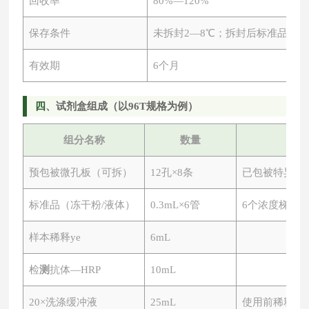
回收率
80%—120%
保存条件
未拆封
2—8℃；拆封后标准品-20
有效期
6个月
四
、试剂盒组成（以
96T规格为例）
组分名称
数量
预包被微孔板（可拆）
12孔×8条
已包被特异性
标准品（冻干粉
/液体）
0.3mL×6管
6个浓度梯度
样本稀释ye
6mL
检
测
抗体
—HRP
10mL
20×洗涤缓冲液
25mL
使用前稀释