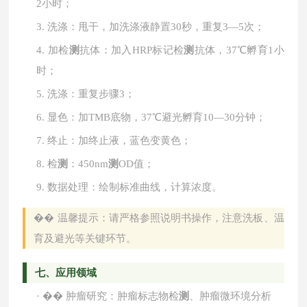
2小时；
3.
洗涤：甩干，加洗涤液静置
30秒，重复3—5次；
4.
加检
测
抗体：加入
HRP标记检
测
抗体，37℃孵育1小
时；
5.
洗涤：重复步骤
3；
6.
显色：加
TMB底物，37℃避光孵育10—30分钟；
7.
终止：加终止液，蓝色变黄色；
8.
检
测
：
450nm
测
OD值；
9.
数据处理：绘制标准曲线，计算浓度。
��
温馨提示：请严格参照说明书操作，注意洗板、温
育及避光等关键环节。
七、应用领域
·
��
肿瘤研究：肿瘤标志物检
测
、肿瘤微环境分析