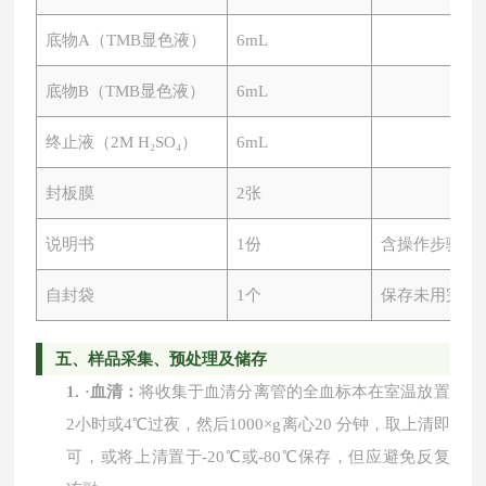
底物
A（TMB显色液）
6mL
底物
B（TMB显色液）
6mL
终止液（
2M H₂SO₄）
6mL
封板膜
2张
说明书
1份
含操作步骤及
自封袋
1个
保存未用完板
五、
样品采集、预处理及储存
1.
·
血清：
将收集于血清分离管的全血标本在室温放置
2小时或4℃过夜，然后1000×g离心20 分钟，取上清即
可，或将上清置于-20℃或-80℃保存，但应避免反复