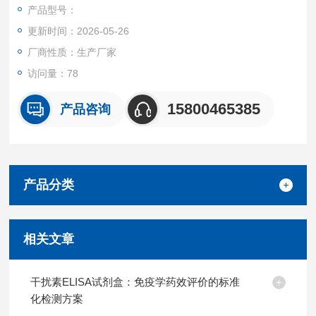
准品、HRP标记的检测抗体，经过温育并洗涤。用底物TMB显
产品型号：
色，TMB在过氧化物酶的催化下转化成蓝色，并在酸的作用下转
更新时间：2026-05-26
化成最终的黄色。颜色的深浅和样品中的锁链素（DES）呈正相
关。
厂商性质：生产厂家
访问量：78
15800465385
产品咨询
产品分类
相关文章
干扰素ELISA试剂盒：免疫学药效评价的标准
化检测方案