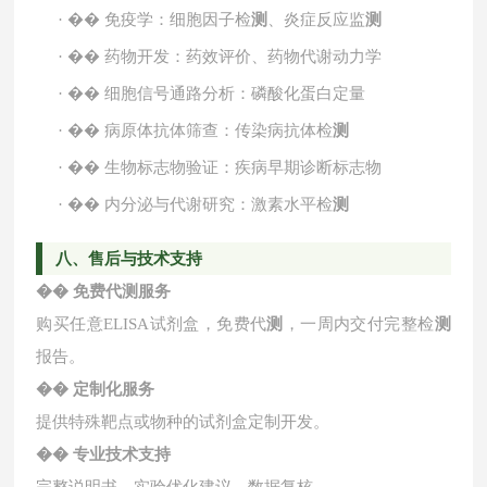
·
��
免疫学：细胞因子检
测
、炎症反应监
测
·
��
药物开发：药效评价、药物代谢动力学
·
��
细胞信号通路分析：磷酸化蛋白定量
·
��
病原体抗体筛查：传染病抗体检
测
·
��
生物标志物验证：疾病早期诊断标志物
·
��
内分泌与代谢研究：激素水平检
测
八、售后与技术支持
��
免费代
测
服务
购买任意
ELISA试剂盒，免费代
测
，一周内交付完整检
测
报告。
��
定制化服务
提供特殊靶点或物种的试剂盒定制开发。
��
专业技术支持