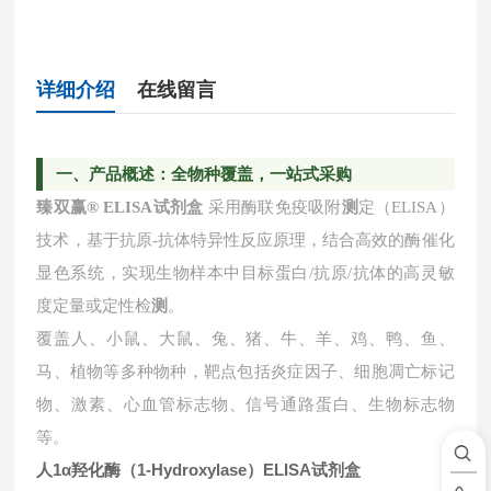
详细介绍
在线留言
一
、产品概述：全物种覆盖，一站式采购
臻双赢
® ELISA试剂盒
采用酶联免疫吸附
测
定（ELISA）
技术，基于抗原-抗体特异性反应原理，结合高效的酶催化
显色系统，实现生物样本中目标蛋白/抗原/抗体的高灵敏
度定量或定性检
测
。
覆盖人、小鼠、大鼠、兔、猪、牛、羊、鸡、鸭、鱼、
马、植物等多种物种，靶点包括炎症因子、细胞凋亡标记
物、激素、心血管标志物、信号通路蛋白、生物标志物
等。
人1α羟化酶（1-Hydroxylase）ELISA试剂盒