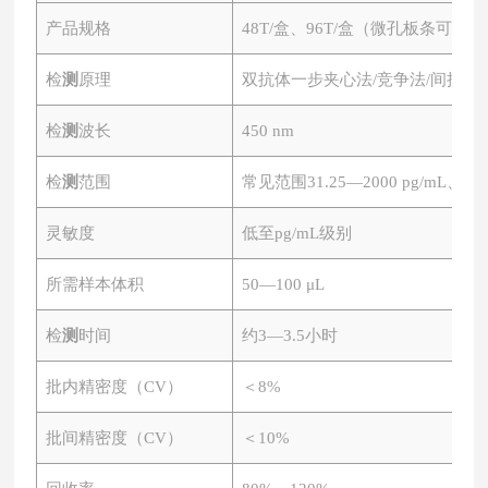
产品规格
48T/盒、96T/盒（微孔板条可拆）
检
测
原理
双抗体一步夹心法
/竞争法/间接法
检
测
波长
450 nm
检
测
范围
常见范围
31.25—2000 pg/mL、0.
灵敏度
低至
pg/mL级别
所需样本体积
50—100 μL
检
测
时间
约
3—3.5小时
批内精密度（
CV）
＜
8%
批间精密度（
CV）
＜
10%