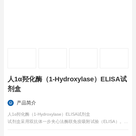
人1α羟化酶（1-Hydroxylase）ELISA试
剂盒
产品简介
人1α羟化酶（1-Hydroxylase）ELISA试剂盒
试剂盒采用双抗体一步夹心法酶联免疫吸附试验（ELISA）。往
预先包被锁链素（DES）抗体的包被微孔中，依次加入标本、标