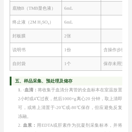
底物
B（TMB显色液）
6mL
终止液（
2M H₂SO₄）
6mL
封板膜
2张
说明书
1份
含操作步骤及
自封袋
1个
保存未用完板
五、
样品采集、预处理及储存
1.
·
血清：
将收集于血清分离管的全血标本在室温放置
2小时或4℃过夜，然后1000×g离心20 分钟，取上清即
可，或将上清置于-20℃或-80℃保存，但应避免反复
冻融。
2.
血浆：
用
EDTA或肝素作为抗凝剂采集标本，并将