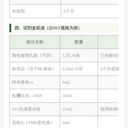
有效期
6个月
四
、试剂盒组成（以
96T规格为例）
组分名称
数量
预包被微孔板（可拆）
12孔×8条
已包被特异性
标准品（冻干粉
/液体）
0.3mL×6管
6个浓度梯度
样本稀释ye
6mL
检
测
抗体
—HRP
10mL
20×洗涤缓冲液
25mL
使用前稀释
底物
A（TMB显色液）
6mL