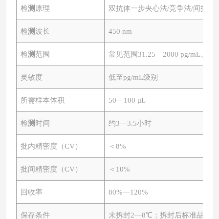
检
测
原理
双抗体一步夹心法
/竞争法/间接法
检
测
波长
450 nm
检
测
范围
常见范围
31.25—2000 pg/mL、0.
灵敏度
低至
pg/mL级别
所需样本体积
50—100 μL
检
测
时间
约
3—3.5小时
批内精密度（
CV）
＜
8%
批间精密度（
CV）
＜
10%
回收率
80%—120%
保存条件
未拆封
2—8℃；拆封后标准品-20