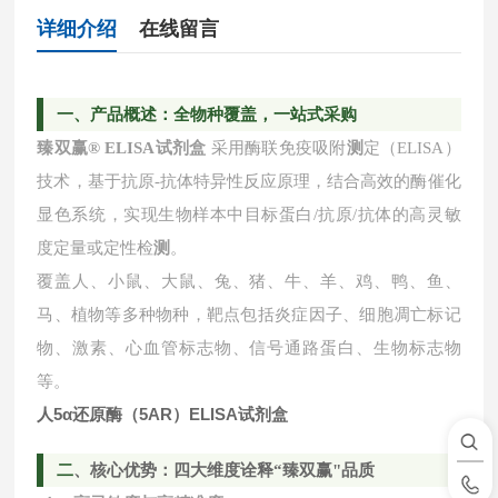
详细介绍
在线留言
一
、产品概述：全物种覆盖，一站式采购
臻双赢
® ELISA试剂盒
采用酶联免疫吸附
测
定（ELISA）
技术，基于抗原-抗体特异性反应原理，结合高效的酶催化
显色系统，实现生物样本中目标蛋白/抗原/抗体的高灵敏
度定量或定性检
测
。
覆盖人、小鼠、大鼠、兔、猪、牛、羊、鸡、鸭、鱼、
马、植物等多种物种，靶点包括炎症因子、细胞凋亡标记
物、激素、心血管标志物、信号通路蛋白、生物标志物
等。
人5α还原酶（5AR）ELISA试剂盒
二
、核心优势：四大维度诠释
“臻双赢"品质