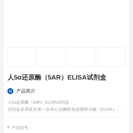
人5α还原酶（5AR）ELISA试剂盒
产品简介
人5α还原酶（5AR）ELISA试剂盒
试剂盒采用双抗体一步夹心法酶联免疫吸附试验（ELISA）。往
预先包被锁链素（DES）抗体的包被微孔中，依次加入标本、标
准品、HRP标记的检测抗体，经过温育并洗涤。用底物TMB显
产品型号：
色，TMB在过氧化物酶的催化下转化成蓝色，并在酸的作用下转