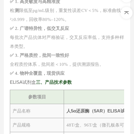
✅ 1. 高灵敏度与高精准度
检
测
限低至
pg/mL级别，重复性误差CV＜5%，标准曲线R
²≥0.999，回收率80%–120%。
✅ 2. 广谱特异性，低交叉反应
每批次产品抗体对严格验证，交叉反应率低，支持多种样
本类型。
✅ 3. 严格质控，批间一致性好
全程质控体系，批间差＜
10%，提供溯源报告。
✅ 4. 物种全覆盖，现货供应
ELISA试剂盒
三
、产品技术参数
参数项目
人5α还原酶（5AR）ELISA试剂
产品名称
产品规格
48T/盒、96T/盒（微孔板条可拆）