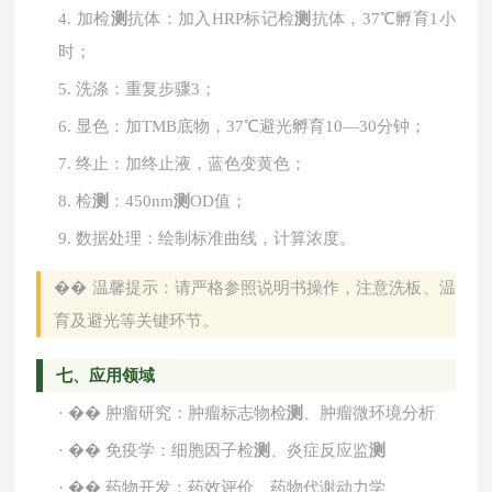
4.
加检
测
抗体：加入
HRP标记检
测
抗体，37℃孵育1小
时；
5.
洗涤：重复步骤
3；
6.
显色：加
TMB底物，37℃避光孵育10—30分钟；
7.
终止：加终止液，蓝色变黄色；
8.
检
测
：
450nm
测
OD值；
9.
数据处理：绘制标准曲线，计算浓度。
��
温馨提示：请严格参照说明书操作，注意洗板、温
育及避光等关键环节。
七、应用领域
·
��
肿瘤研究：肿瘤标志物检
测
、肿瘤微环境分析
·
��
免疫学：细胞因子检
测
、炎症反应监
测
·
��
药物开发：药效评价、药物代谢动力学