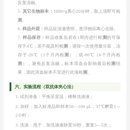
反复冻融。
5.
其它生物标本：
1000×g离心20分钟，取上清即可检
测
。
6.
样品外观：
样品应清澈透明，悬浮物应离心去除。
7.
样品保存：
样品收集后若在
1周内进行检
测
的可保
存于4℃，若不能及时检
测
，请按一次使用量分装，冻
存于-20℃（1个月内检
测
），或-80℃（6个月内检
测
），避免反复冻融，标本溶血会影响最后检
测
结
果，因此溶血标本不宜进行此项检
测
。
六、实验流程（双抗体夹心法）
1.
试剂准备：平衡至室温，稀释洗涤液；
2.
加样：加入标准品和样本
50—100 μL，37℃孵育1—
2小时；
3.
洗涤：甩干，加洗涤液静置
30秒，重复3—5次；