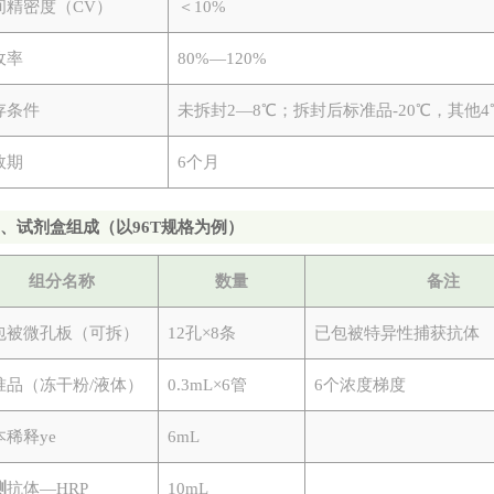
间精密度（
CV）
＜
10%
收率
80%—120%
存条件
未拆封
2—8℃；拆封后标准品-20℃，其他4
效期
6个月
四
、试剂盒组成（以
96T规格为例）
组分名称
数量
备注
包被微孔板（可拆）
12孔×8条
已包被特异性捕获抗体
准品（冻干粉
/液体）
0.3mL×6管
6个浓度梯度
本稀释ye
6mL
测
抗体
—HRP
10mL