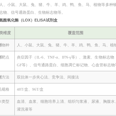
人、小鼠、大鼠、兔、猪、牛、羊、鸡、鸭、鱼、马、植物等多种
志物、信号通路蛋白、生物标志物等。
氨酰氧化酶（LOX）ELISA试剂盒
类维度
覆盖范围
测
物种
人、小鼠、大鼠、兔、猪、牛、羊、鸡、鸭、鱼、马、植
测
靶点
炎症因子（
IL-6、TNF-α、IFN-γ等）、激素、生物标志物
GF等）、信号通路蛋白、细胞凋亡标记物、心血管标志物
测
方法
双抗体一步夹心法、竞争法、间接法
品规格
48T/盒、96T/盒
本类型
血清、血浆、细胞培养上清、组织匀浆液、尿液、胸腹水
灌洗液等