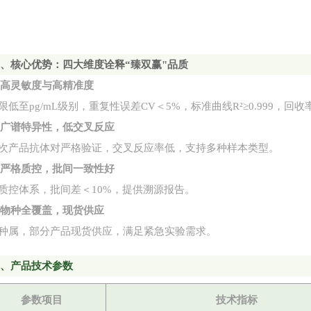
二
、核心优势：四大维度诠释
“臻双赢"品质
1. 高灵敏度与高精准度
限低至
pg/mL级别，重复性误差CV＜5%，标准曲线R²≥0.999，回收率
2. 广谱特异性，低交叉反应
次产品抗体对严格验证，交叉反应率低，支持多种样本类型。
3. 严格质控，批间一致性好
质控体系，批间差＜
10%，提供溯源报告。
4. 物种全覆盖，现货供应
种属，部分产品现货供应，满足紧急实验需求。
三
、产品技术参数
参数项目
技术指标