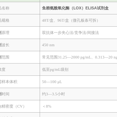
鱼赖氨酰氧化酶（LOX）ELISA试剂盒
品名称
品规格
48T/盒、96T/盒（微孔板条可拆）
测
原理
双抗体一步夹心法
/竞争法/间接法
测
波长
450 nm
测
范围
常见范围
31.25—2000 pg/mL、0.313—20 
敏度
低至
pg/mL级别
需样本体积
50—100 μL
测
时间
约
3—3.5小时
内精密度（
CV）
＜
8%