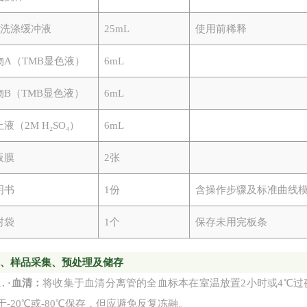
0×洗涤缓冲液
25mL
使用前稀释
物
A（TMB显色液）
6mL
物
B（TMB显色液）
6mL
止液（
2M H₂SO₄）
6mL
板膜
2张
明书
1份
含操作步骤及标准曲线
封袋
1个
保存未用完板条
五、
样品采集、预处理及储存
1.
·
血清：
将收集于血清分离管的全血标本在室温放置
2小时或4℃过
于-20℃或-80℃保存，但应避免反复冻融。