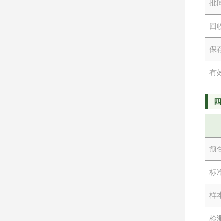
批
回
保
有
预
标
样
检