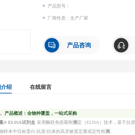
ES）呈正相关。
产品型号：
厂商性质：生产厂家
产品咨询
细介绍
在线留言
一
、产品概述：全物种覆盖，一站式采购
赢
® ELISA试剂盒
采用酶联免疫吸附
测
定（ELISA）技术，基于
物样本中目标蛋白/抗原/抗体的高灵敏度定量或定性检
测
。