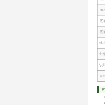
2
底
底
终
封
说
自