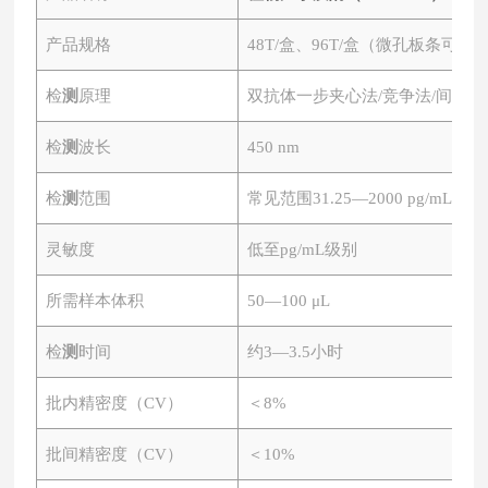
产品规格
48T/盒、96T/盒（微孔板条可拆
检
测
原理
双抗体一步夹心法
/竞争法/间接法
检
测
波长
450 nm
检
测
范围
常见范围
31.25—2000 pg/mL、0.
灵敏度
低至
pg/mL级别
所需样本体积
50—100 μL
检
测
时间
约
3—3.5小时
批内精密度（
CV）
＜
8%
批间精密度（
CV）
＜
10%