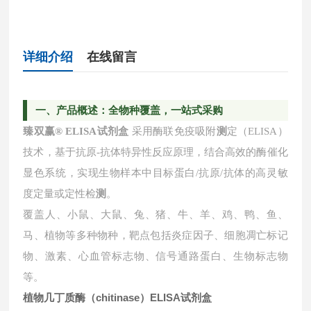
详细介绍
在线留言
一
、产品概述：全物种覆盖，一站式采购
臻双赢
® ELISA试剂盒
采用酶联免疫吸附
测
定（ELISA）
技术，基于抗原-抗体特异性反应原理，结合高效的酶催化
显色系统，实现生物样本中目标蛋白/抗原/抗体的高灵敏
度定量或定性检
测
。
覆盖人、小鼠、大鼠、兔、猪、牛、羊、鸡、鸭、鱼、
马、植物等多种物种，靶点包括炎症因子、细胞凋亡标记
物、激素、心血管标志物、信号通路蛋白、生物标志物
等。
植物几丁质酶（chitinase）ELISA试剂盒