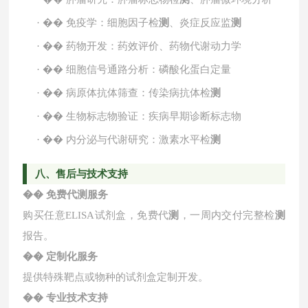
·
��
免疫学：细胞因子检
测
、炎症反应监
测
·
��
药物开发：药效评价、药物代谢动力学
·
��
细胞信号通路分析：磷酸化蛋白定量
·
��
病原体抗体筛查：传染病抗体检
测
·
��
生物标志物验证：疾病早期诊断标志物
·
��
内分泌与代谢研究：激素水平检
测
八、售后与技术支持
��
免费代
测
服务
购买任意
ELISA试剂盒，免费代
测
，一周内交付完整检
测
报告。
��
定制化服务
提供特殊靶点或物种的试剂盒定制开发。
��
专业技术支持