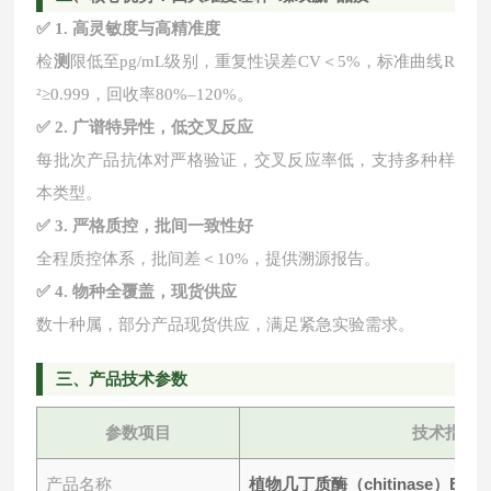
✅ 1. 高灵敏度与高精准度
检
测
限低至
pg/mL级别，重复性误差CV＜5%，标准曲线R
²≥0.999，回收率80%–120%。
✅ 2. 广谱特异性，低交叉反应
每批次产品抗体对严格验证，交叉反应率低，支持多种样
本类型。
✅ 3. 严格质控，批间一致性好
全程质控体系，批间差＜
10%，提供溯源报告。
✅ 4. 物种全覆盖，现货供应
数十种属，部分产品现货供应，满足紧急实验需求。
三
、产品技术参数
参数项目
技术指标
植物几丁质酶（chitinase）ELI
产品名称