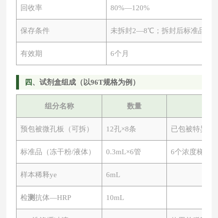
回收率
80%—120%
保存条件
未拆封
2—8℃；拆封后标准品-2
有效期
6个月
四
、试剂盒组成（以
96T规格为例）
组分名称
数量
预包被微孔板（可拆）
12孔×8条
已包被特异性
标准品（冻干粉
/液体）
0.3mL×6管
6个浓度梯度
样本稀释ye
6mL
检
测
抗体
—HRP
10mL