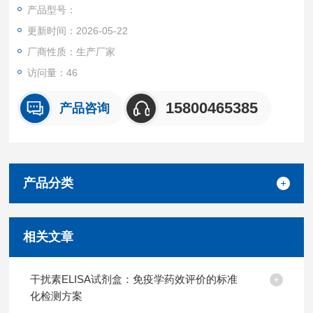
加入微生物化的目标抗体，将未结合的抗体洗净后，加入HRP标
产品型号：
记和亲和素，再次洗涤后加入TMB底物显色。TMB在过氧化物酶
更新时间：2026-05-22
的催化下转化成蓝色，并在酸的作用下转化成最终的黄色。颜色
的深浅和样品中的目标呈正相关。
厂商性质：生产厂家
访问量：46
15800465385
产品咨询
产品分类
相关文章
干扰素ELISA试剂盒：免疫学药效评价的标准
化检测方案