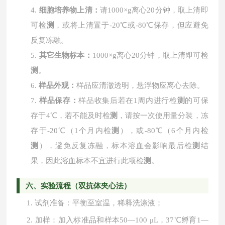
4.
细胞培养物上清：
请
1000×g离心20分钟，取上清即
可检
测
，或将上清置于-20℃或-80℃保存，但应避免
反复冻融。
5.
其它生物标本：
1000×g离心20分钟，取上清即可检
测
。
6.
样品外观：
样品应清澈透明，悬浮物应离心去除。
7.
样品保存：
样品收集后若在
1周内进行检
测
的可保
存于4℃，若不能及时检
测
，请按一次使用量分装，冻
存于-20℃（1个月内检
测
），或-80℃（6个月内检
测
），避免反复冻融，标本溶血会影响最后检
测
结
果，因此溶血标本不宜进行此项检
测
。
六、实验流程（双抗体夹心法）
1.
试剂准备：平衡至室温，稀释洗涤液；
2.
加样：加入标准品和样本
50—100 μL，37℃孵育1—