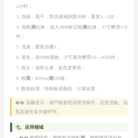
2小时；
3.
洗涤：甩干，加洗涤液静置
30秒，重复3—5次；
4.
加检
测
抗体：加入
HRP标记检
测
抗体，37℃孵育1小
时；
5.
洗涤：重复步骤
3；
6.
显色：加
TMB底物，37℃避光孵育10—30分钟；
7.
终止：加终止液，蓝色变黄色；
8.
检
测
：
450nm
测
OD值；
9.
数据处理：绘制标准曲线，计算浓度。
��
温馨提示：请严格参照说明书操作，注意洗板、温
育及避光等关键环节。
七、应用领域
·
��
肿瘤研究：肿瘤标志物检
测
、肿瘤微环境分析