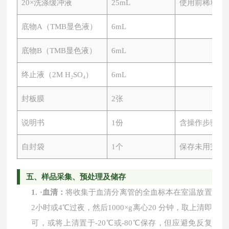
20×洗涤缓冲液
25mL
使用前稀释
底物
A（TMB显色液）
6mL
底物
B（TMB显色液）
6mL
终止液（
2M H₂SO₄）
6mL
封板膜
2张
说明书
1份
含操作步骤及
自封袋
1个
保存未用完板
五、
样品采集、预处理及储存
1.
·
血清：
将收集于血清分离管的全血标本在室温放置
2小时或4℃过夜，然后1000×g离心20 分钟，取上清即
可，或将上清置于-20℃或-80℃保存，但应避免反复