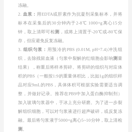
冻融。
2.
血浆：
用
EDTA或肝素作为抗凝剂采集标本，并将
标本在采集后的30分钟内于2-8℃ 1000×g离心15分
钟，取上清即可检
测
，或将上清置于-20℃或-80℃保
存，但应避免反复冻融。
3.
组织匀浆：
用预冷的
PBS (0.01M, pH=7.4)冲洗组
织，去除残留血液（匀浆中裂解的红细胞会影响
测
量
结果），称重后将样本剪碎。将剪碎的组织与对应体
积的PBS（一般按1:9的重量体积比，比如1g的组织样
品对应9mL的PBS，具体体积可根据实验需要适当调
整，并做好记录。推荐在PBS中加入蛋白酶抑制剂）
加入玻璃匀浆器中，于冰上充分研磨。为了进一步裂
解组织细胞，可以对匀浆液进行超声破碎，或反复冻
融。最后将匀浆液于5000×g离心5~10分钟，取上清检
测
。