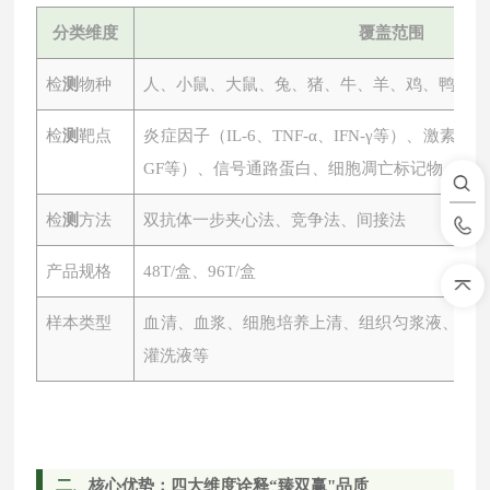
分类维度
覆盖范围
检
测
物种
人、小鼠、大鼠、兔、猪、牛、羊、鸡、鸭、鱼
检
测
靶点
炎症因子（
IL-6、TNF-α、IFN-γ等）、激素
GF等）、信号通路蛋白、细胞凋亡标记物、心
检
测
方法
双抗体一步夹心法、竞争法、间接法
产品规格
48T/盒、96T/盒
样本类型
血清、血浆、细胞培养上清、组织匀浆液、尿
灌洗液等
二
、核心优势：四大维度诠释
“臻双赢"品质