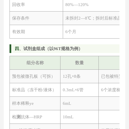
回收率
80%—120%
保存条件
未拆封
2—8℃；拆封后标准品-2
有效期
6个月
四
、试剂盒组成（以
96T规格为例）
组分名称
数量
预包被微孔板（可拆）
12孔×8条
已包被特异性
标准品（冻干粉
/液体）
0.3mL×6管
6个浓度梯度
样本稀释ye
6mL
检
测
抗体
—HRP
10mL