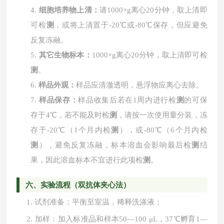
4.
细胞培养物上清：
请
1000×g离心20分钟，取上清即
可检
测
，或将上清置于-20℃或-80℃保存，但应避免
反复冻融。
5.
其它生物标本：
1000×g离心20分钟，取上清即可检
测
。
6.
样品外观：
样品应清澈透明，悬浮物应离心去除。
7.
样品保存：
样品收集后若在
1周内进行检
测
的可保
存于4℃，若不能及时检
测
，请按一次使用量分装，冻
存于-20℃（1个月内检
测
），或-80℃（6个月内检
测
），避免反复冻融，标本溶血会影响最后检
测
结
果，因此溶血标本不宜进行此项检
测
。
六、实验流程（双抗体夹心法）
1.
试剂准备：平衡至室温，稀释洗涤液；
2.
加样：加入标准品和样本
50—100 μL，37℃孵育1—