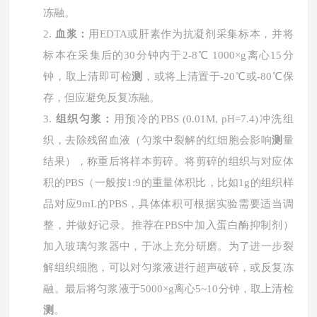
冻融。
2.
血浆：
用
EDTA或肝素作为抗凝剂采集标本，并将
标本在采集后的30分钟内于2-8℃ 1000×g离心15分
钟，取上清即可检
测
，或将上清置于-20℃或-80℃保
存，但应避免反复冻融。
3.
组织匀浆：
用预冷的
PBS (0.01M, pH=7.4)冲洗组
织，去除残留血液（匀浆中裂解的红细胞会影响
测
量
结果），称重后将样本剪碎。将剪碎的组织与对应体
积的PBS（一般按1:9的重量体积比，比如1g的组织样
品对应9mL的PBS，具体体积可根据实验需要适当调
整，并做好记录。推荐在PBS中加入蛋白酶抑制剂）
加入玻璃匀浆器中，于冰上充分研磨。为了进一步裂
解组织细胞，可以对匀浆液进行超声破碎，或反复冻
融。最后将匀浆液于5000×g离心5~10分钟，取上清检
测
。