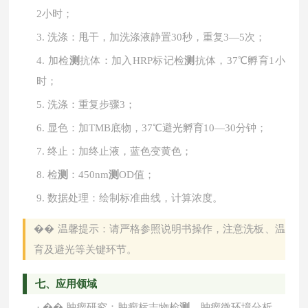
2小时；
3.
洗涤：甩干，加洗涤液静置
30秒，重复3—5次；
4.
加检
测
抗体：加入
HRP标记检
测
抗体，37℃孵育1小
时；
5.
洗涤：重复步骤
3；
6.
显色：加
TMB底物，37℃避光孵育10—30分钟；
7.
终止：加终止液，蓝色变黄色；
8.
检
测
：
450nm
测
OD值；
9.
数据处理：绘制标准曲线，计算浓度。
��
温馨提示：请严格参照说明书操作，注意洗板、温
育及避光等关键环节。
七、应用领域
·
��
肿瘤研究：肿瘤标志物检
测
、肿瘤微环境分析