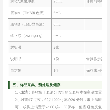
20×洗涤缓冲液
25mL
使用前稀释
底物
A（TMB显色液）
6mL
底物
B（TMB显色液）
6mL
终止液（
2M H₂SO₄）
6mL
封板膜
2张
说明书
1份
含操作步骤及
自封袋
1个
保存未用完板
五、
样品采集、预处理及储存
1.
·
血清：
将收集于血清分离管的全血标本在室温放置
2小时或4℃过夜，然后1000×g离心20 分钟，取上清即
可，或将上清置于-20℃或-80℃保存，但应避免反复