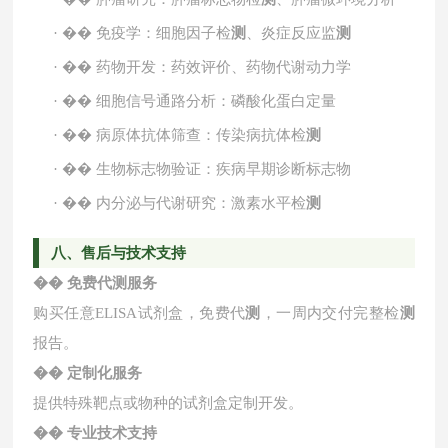
·
��
免疫学：细胞因子检
测
、炎症反应监
测
·
��
药物开发：药效评价、药物代谢动力学
·
��
细胞信号通路分析：磷酸化蛋白定量
·
��
病原体抗体筛查：传染病抗体检
测
·
��
生物标志物验证：疾病早期诊断标志物
·
��
内分泌与代谢研究：激素水平检
测
八、售后与技术支持
��
免费代
测
服务
购买任意
ELISA试剂盒，免费代
测
，一周内交付完整检
测
报告。
��
定制化服务
提供特殊靶点或物种的试剂盒定制开发。
��
专业技术支持