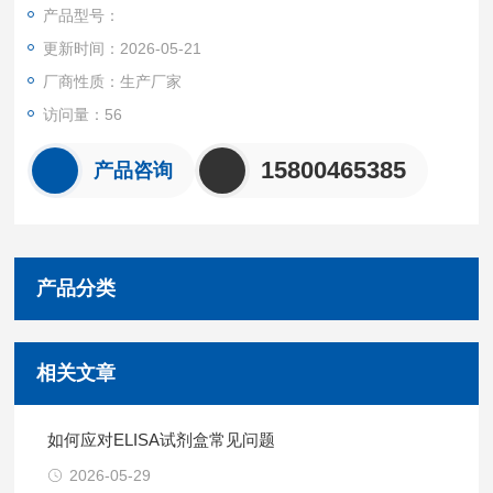
加入微生物化的目标抗体，将未结合的抗体洗净后，加入HRP标
产品型号：
记和亲和素，再次洗涤后加入TMB底物显色。TMB在过氧化物酶
更新时间：2026-05-21
的催化下转化成蓝色，并在酸的作用下转化成最终的黄色。颜色
的深浅和样品中的目标呈正相关。
厂商性质：生产厂家
访问量：56
15800465385
产品咨询
产品分类
相关文章
如何应对ELISA试剂盒常见问题
2026-05-29