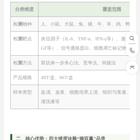
分类维度
覆盖范围
检
测
物种
人、小鼠、大鼠、兔、猪、牛、羊、鸡、鸭、鱼
检
测
靶点
炎症因子（
IL-6、TNF-α、IFN-γ等）、激素
GF等）、信号通路蛋白、细胞凋亡标记物、心
检
测
方法
双抗体一步夹心法、竞争法、间接法
产品规格
48T/盒、96T/盒
样本类型
血清、血浆、细胞培养上清、组织匀浆液、尿
灌洗液等
二
、核心优势：四大维度诠释
“臻双赢"品质