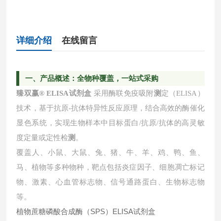
详细介绍
在线留言
一
、产品概述：全物种覆盖，一站式采购
臻双赢
® ELISA试剂盒
采用酶联免疫吸附
测
定（ELISA）
技术，基于抗原-抗体特异性反应原理，结合高效的酶催化
显色系统，实现生物样本中目标蛋白/抗原/抗体的高灵敏
度定量或定性检
测
。
覆盖人、小鼠、大鼠、兔、猪、牛、羊、鸡、鸭、鱼、
马、植物等多种物种，靶点包括炎症因子、细胞凋亡标记
物、激素、心血管标志物、信号通路蛋白、生物标志物
等。
植物蔗糖磷酸合成酶（SPS）ELISA试剂盒