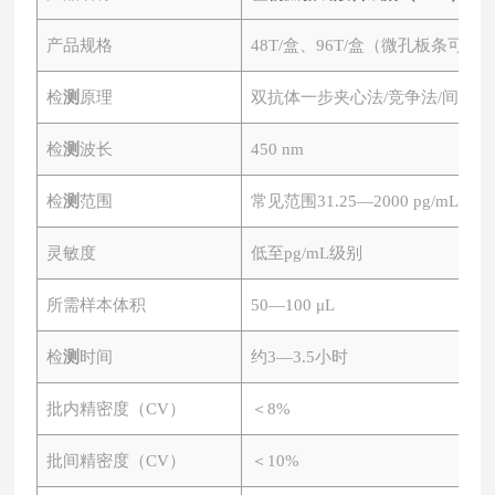
产品规格
48T/盒、96T/盒（微孔板条可拆
检
测
原理
双抗体一步夹心法
/竞争法/间接法
检
测
波长
450 nm
检
测
范围
常见范围
31.25—2000 pg/mL、0.
灵敏度
低至
pg/mL级别
所需样本体积
50—100 μL
检
测
时间
约
3—3.5小时
批内精密度（
CV）
＜
8%
批间精密度（
CV）
＜
10%