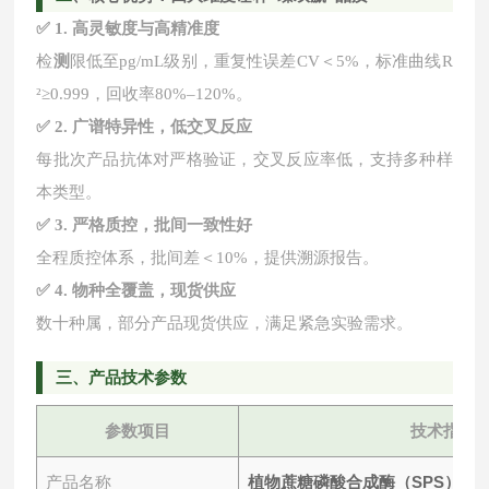
✅ 1. 高灵敏度与高精准度
检
测
限低至
pg/mL级别，重复性误差CV＜5%，标准曲线R
²≥0.999，回收率80%–120%。
✅ 2. 广谱特异性，低交叉反应
每批次产品抗体对严格验证，交叉反应率低，支持多种样
本类型。
✅ 3. 严格质控，批间一致性好
全程质控体系，批间差＜
10%，提供溯源报告。
✅ 4. 物种全覆盖，现货供应
数十种属，部分产品现货供应，满足紧急实验需求。
三
、产品技术参数
参数项目
技术指标
植物蔗糖磷酸合成酶（SPS）ELI
产品名称