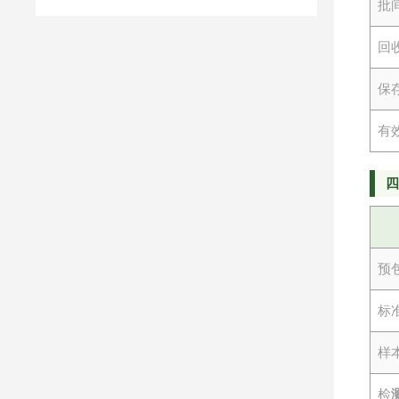
批
回
保
有
预
标
样
检