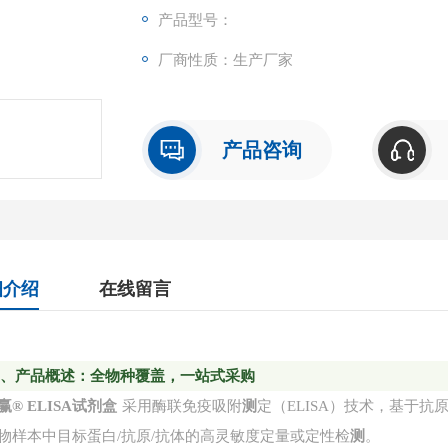
最终的黄色。颜色的深浅和样品中的目标呈正
产品型号：
厂商性质：生产厂家
产品咨询
细介绍
在线留言
一
、产品概述：全物种覆盖，一站式采购
赢
® ELISA试剂盒
采用酶联免疫吸附
测
定（ELISA）技术，基于
物样本中目标蛋白/抗原/抗体的高灵敏度定量或定性检
测
。