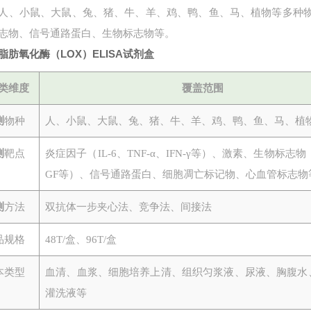
人、小鼠、大鼠、兔、猪、牛、羊、鸡、鸭、鱼、马、植物等多种
志物、信号通路蛋白、生物标志物等。
脂肪氧化酶（LOX）ELISA试剂盒
类维度
覆盖范围
测
物种
人、小鼠、大鼠、兔、猪、牛、羊、鸡、鸭、鱼、马、植
测
靶点
炎症因子（
IL-6、TNF-α、IFN-γ等）、激素、生物标志物
GF等）、信号通路蛋白、细胞凋亡标记物、心血管标志物
测
方法
双抗体一步夹心法、竞争法、间接法
品规格
48T/盒、96T/盒
本类型
血清、血浆、细胞培养上清、组织匀浆液、尿液、胸腹水
灌洗液等