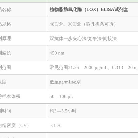
植物脂肪氧化酶（LOX）ELISA试剂盒
品名称
品规格
48T/盒、96T/盒（微孔板条可拆）
测
原理
双抗体一步夹心法
/竞争法/间接法
测
波长
450 nm
测
范围
常见范围
31.25—2000 pg/mL、0.313—20 
敏度
低至
pg/mL级别
需样本体积
50—100 μL
测
时间
约
3—3.5小时
内精密度（
CV）
＜
8%