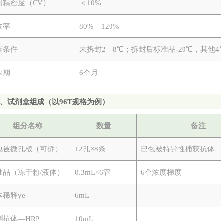
间精密度（
CV）
＜
10%
收率
80%—120%
存条件
未拆封
2—8℃；拆封后标准品-20℃，其他4
效期
6个月
四
、试剂盒组成（以
96T规格为例）
组分名称
数量
备注
包被微孔板（可拆）
12孔×8条
已包被特异性捕获抗体
准品（冻干粉
/液体）
0.3mL×6管
6个浓度梯度
本稀释ye
6mL
测
抗体
—HRP
10mL