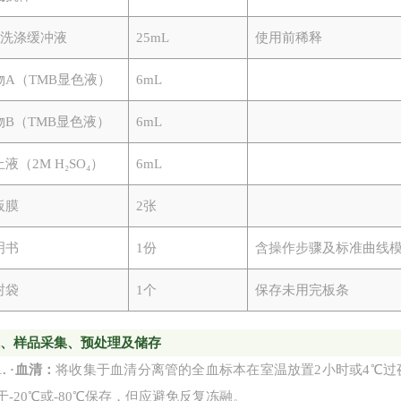
0×洗涤缓冲液
25mL
使用前稀释
物
A（TMB显色液）
6mL
物
B（TMB显色液）
6mL
止液（
2M H₂SO₄）
6mL
板膜
2张
明书
1份
含操作步骤及标准曲线
封袋
1个
保存未用完板条
五、
样品采集、预处理及储存
1.
·
血清：
将收集于血清分离管的全血标本在室温放置
2小时或4℃过
于-20℃或-80℃保存，但应避免反复冻融。