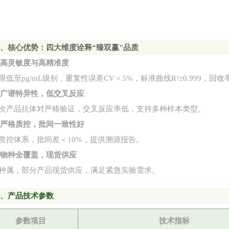
二
、核心优势：四大维度诠释
“臻双赢"品质
1. 高灵敏度与高精准度
限低至
pg/mL级别，重复性误差CV＜5%，标准曲线R²≥0.999，回收率
2. 广谱特异性，低交叉反应
次产品抗体对严格验证，交叉反应率低，支持多种样本类型。
3. 严格质控，批间一致性好
质控体系，批间差＜
10%，提供溯源报告。
4. 物种全覆盖，现货供应
种属，部分产品现货供应，满足紧急实验需求。
三
、产品技术参数
参数项目
技术指标