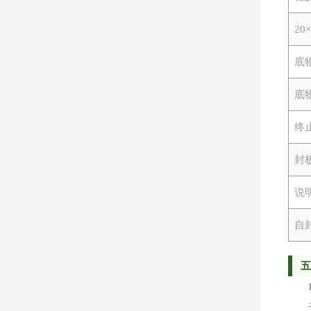
2
底
底
终
封
说
自