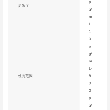
p
灵敏度
g/
m
L
1
0
p
g/
m
L-
检测范围
8
0
0
p
g/