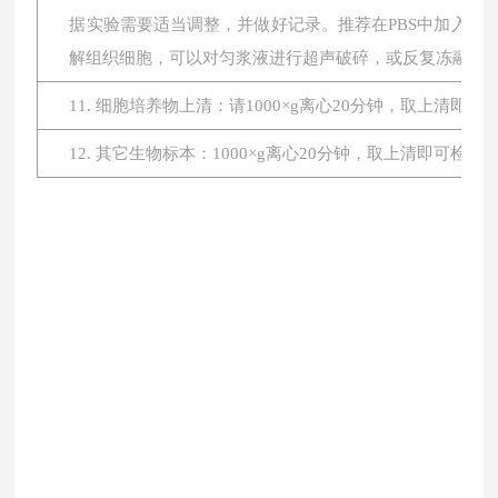
据实验需要适当调整，并做好记录。推荐在PBS中加入蛋
解组织细胞，可以对匀浆液进行超声破碎，或反复冻融。最后将
11. 细胞培养物上清：请1000×g离心20分钟，取上清即
12. 其它生物标本：1000×g离心20分钟，取上清即可检测