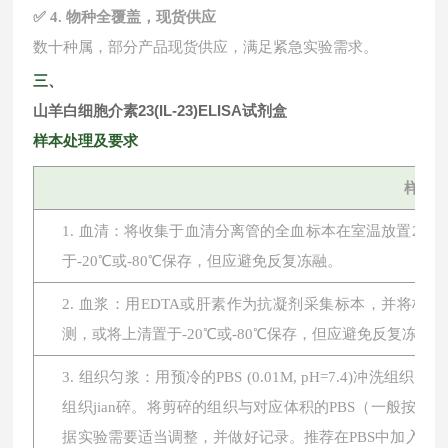
✅ 4. 物种全覆盖，现货供应
数十种属，部分产品现货供应，满足紧急实验需求。
三、
山羊白细胞介素23(IL-23)ELISA试剂盒
样本处理及要求
样本
1. 血清：将收集于血清分离管的全血标本在室温放置2小时或
于-20℃或-80℃保存，但应避免反复冻融。
2. 血浆：用EDTA或肝素作为抗凝剂采集标本，并将标本在
测，或将上清置于-20℃或-80℃保存，但应避免反复冻融。
3. 组织匀浆：用预冷的PBS (0.01M, pH=7.4
组织jian碎。将剪碎的组织与对应体积的PBS（一般按1:
据实验需要适当调整，并做好记录。推荐在PBS中加入蛋