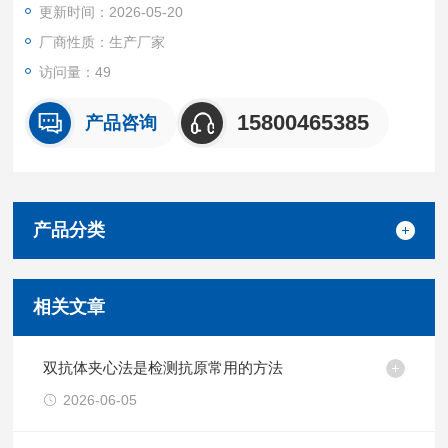
更新时间：2026-05-20
白无明显交叉反应
重复性
厂商性质：生产厂家
批内，批间差均<10%。
访问量：49
试剂盒组成及保存
见说明书
15800465385
产品咨询
产品分类
相关文章
双抗体夹心法是检测抗原常用的方法
2026-06-05