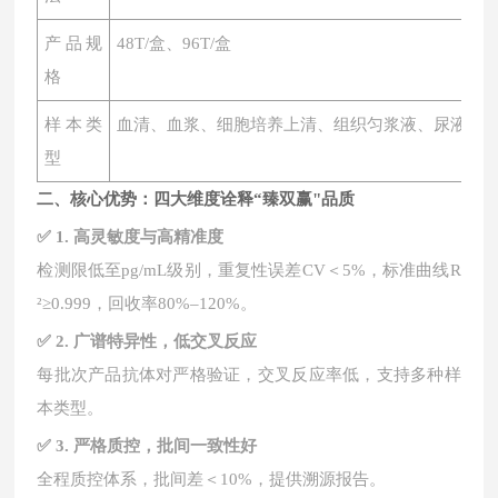
产品规
48T/盒、96T/盒
格
样本类
血清、血浆、细胞培养上清、组织匀浆液、尿液、
型
二、核心优势：四大维度诠释
“臻双赢"品质
✅ 1. 高灵敏度与高精准度
检测限低至
pg/mL级别，重复性误差CV＜5%，标准曲线R
²≥0.999，回收率80%–120%。
✅ 2. 广谱特异性，低交叉反应
每批次产品抗体对严格验证，交叉反应率低，支持多种样
本类型。
✅ 3. 严格质控，批间一致性好
全程质控体系，批间差＜
10%，提供溯源报告。