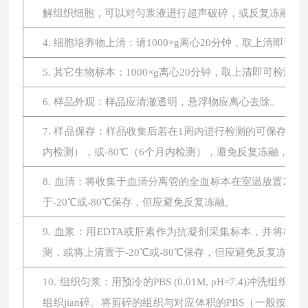
解组织细胞，可以对匀浆液进行超声破碎，或反复冻融。最后将
4. 细胞培养物上清：请1000×g离心20分钟，取上清即可
5. 其它生物标本：1000×g离心20分钟，取上清即可检测。
6. 样品外观：样品应清澈透明，悬浮物应离心去除。
7. 样品保存：样品收集后若在1周内进行检测的可保存于4
内检测），或-80℃（6个月内检测），避免反复冻融，
8. 血清：将收集于血清分离管的全血标本在室温放置2小时或
于-20℃或-80℃保存，但应避免反复冻融。
9. 血浆：用EDTA或肝素作为抗凝剂采集标本，并将标本在
测，或将上清置于-20℃或-80℃保存，但应避免反复冻融。
10. 组织匀浆：用预冷的PBS (0.01M, pH=7.4
组织jian碎。将剪碎的组织与对应体积的PBS（一般按1: