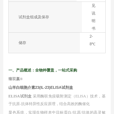
见
说
试剂盒组成及保存
明
书
2-
储存
8℃
一、产品概述：全物种覆盖，一站式采购
臻双赢
®
山羊白细胞介素23(IL-23)ELISA试剂盒
ELISA试剂盒
采用酶联免疫吸附测定（ELISA）技术，基
于抗原-抗体特异性反应原理，结合高效的酶催化
显色系统，实现生物样本中目标蛋白
/抗原/抗体的高灵敏