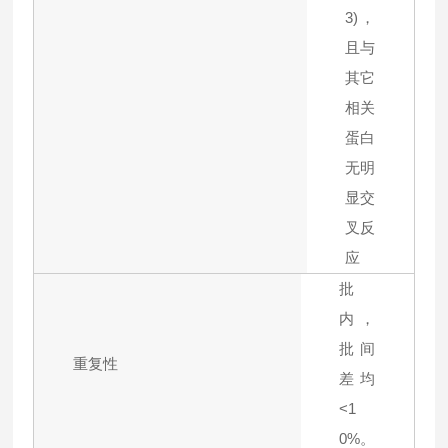
3)，
且与
其它
相关
蛋白
无明
显交
叉反
应
批
内，
批间
重复性
差均
<1
0%。