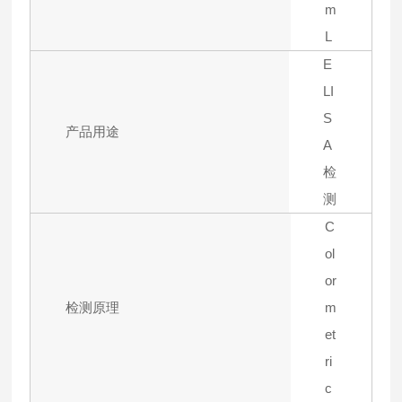
m
L
E
LI
S
产品用途
A
检
测
C
ol
or
检测原理
m
et
ri
c