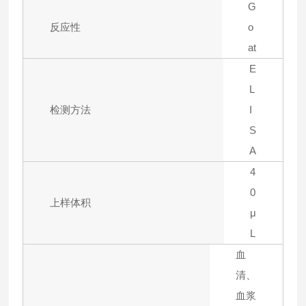
G
反应性
o
at
E
L
检测方法
I
S
A
4
0
上样体积
μ
L
血
清、
血浆