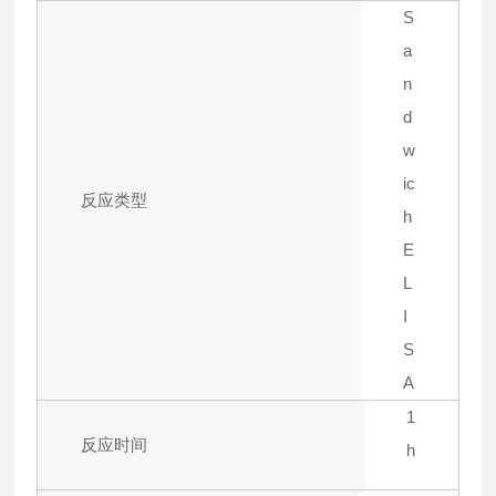
S
a
n
d
w
ic
反应类型
h
E
L
I
S
A
1
反应时间
h