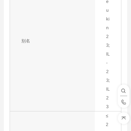
e
u
ki
n
2
别名
3;
IL
-
2
3;
IL
2
3
≤
2