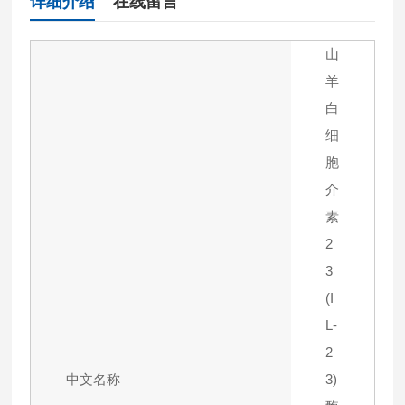
详细介绍
在线留言
山
羊
白
细
胞
介
素
2
3
(I
L-
2
中文名称
3)