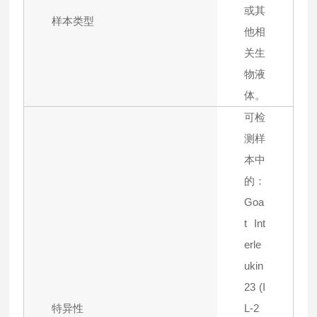
或其
样本类型
他相
关生
物液
体。
可检
测样
本中
的：
Goa
t Int
erle
ukin
23 (I
特异性
L-2