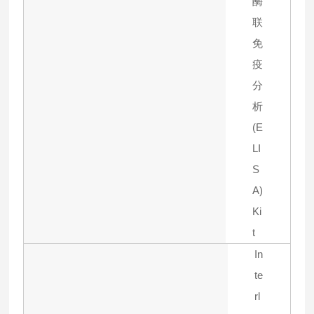
酶
联
免
疫
分
析
(E
LI
S
A)
Ki
t
In
te
rl