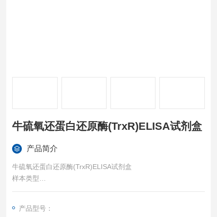
牛硫氧还蛋白还原酶(TrxR)ELISA试剂盒
产品简介
牛硫氧还蛋白还原酶(TrxR)ELISA试剂盒
样本类型
血清、血浆或其他相关生物液体。
特异性
产品型号：
可检测样本中的：Bovine Thioredoxin Reductase (TrxR)，且与