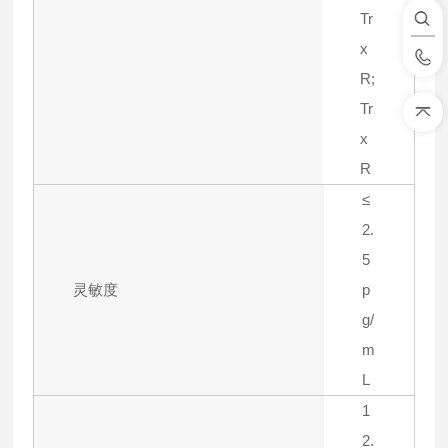
Tr
x
R;
Tr
x
R
≤
2.
5
灵敏度
p
g/
m
L
1
2.