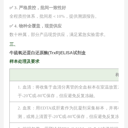
✅ 3. 严格质控，批间一致性好
全程质控体系，批间差＜
10%，提供溯源报告。
✅ 4. 物种全覆盖，现货供应
数十种属，部分产品现货供应，满足紧急实验需求。
三、
牛硫氧还蛋白还原酶(TrxR)ELISA试剂盒
样本处理及要求
样本
1. 血清：将收集于血清分离管的全血标本在室温放置2小时或
于-20℃或-80℃保存，但应避免反复冻融。
2. 血浆：用EDTA或肝素作为抗凝剂采集标本，并将标本在
测，或将上清置于-20℃或-80℃保存，但应避免反复冻融。