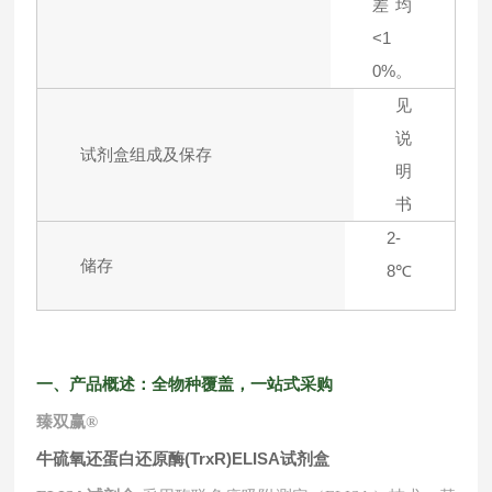
差均
<1
0%。
见
说
试剂盒组成及保存
明
书
2-
储存
8℃
一、产品概述：全物种覆盖，一站式采购
臻双赢
®
牛硫氧还蛋白还原酶(TrxR)ELISA试剂盒