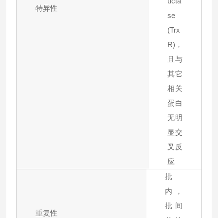
ucta
特异性
se
(Trx
R)，
且与
其它
相关
蛋白
无明
显交
叉反
应
批
内，
批间
重复性