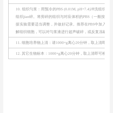
10. 组织匀浆：用预冷的PBS (0.01M, pH=7.4
组织jian碎。将剪碎的组织与对应体积的PBS（一般按1:
据实验需要适当调整，并做好记录。推荐在PBS中加入蛋
解组织细胞，可以对匀浆液进行超声破碎，或反复冻融。最后将
11. 细胞培养物上清：请1000×g离心20分钟，取上清即
12. 其它生物标本：1000×g离心20分钟，取上清即可检测