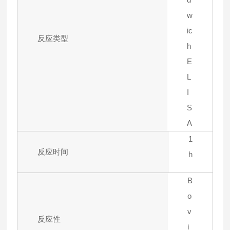
w
ic
反应类型
h
E
L
I
S
A
1
反应时间
h
B
o
v
反应性
i