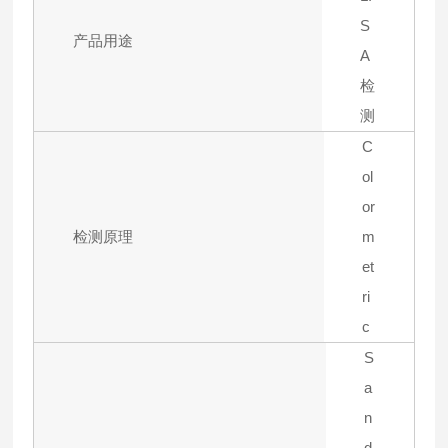
S
产品用途
A
检
测
C
ol
or
检测原理
m
et
ri
c
S
a
n
d