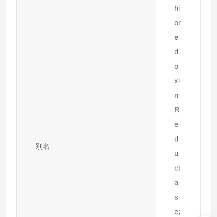
hi
or
e
d
o
xi
n
R
e
d
别名
u
ct
a
s
e;