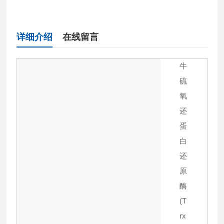
详细介绍
在线留言
牛
硫
氧
还
蛋
白
还
原
酶
(T
rx