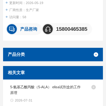
更新时间：2026-05-19
其它相关蛋白无明显交叉反应
重复性
厂商性质：生产厂家
批内，批间差均<10%。
访问量：58
试剂盒组成及保存
见说明书
15800465385
产品咨询
产品分类
相关文章
5-氨基乙酰丙酸（5-ALA） elisa试剂盒的工作
原理
2026-07-31