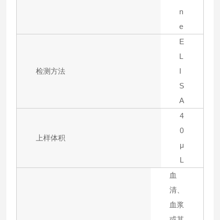
n
e
E
L
检测方法
I
S
A
4
0
上样体积
μ
L
血
清、
血浆
或其