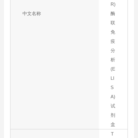
R)
中文名称
酶
联
免
疫
分
析
(E
LI
S
A)
试
剂
盒
T