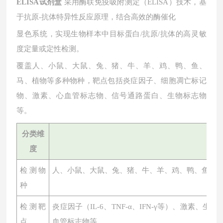
ELISA试剂盒
采用酶联免疫吸附测定（ELISA）技术，基
于抗原-抗体特异性反应原理，结合高效的酶催化
显色系统，实现生物样本中目标蛋白
/抗原/抗体的高灵敏
度定量或定性检测。
覆盖人、小鼠、大鼠、兔、猪、牛、羊、鸡、鸭、鱼、
马、植物等多种物种，靶点包括炎症因子、细胞凋亡标记
物、激素、心血管标志物、信号通路蛋白、生物标志物
等。
分类维
度
检测物
人、小鼠、大鼠、兔、猪、牛、羊、鸡、鸭、鱼、
种
检测靶
炎症因子（
IL-6、TNF-α、IFN-γ等）、激素
点
血管标志物等