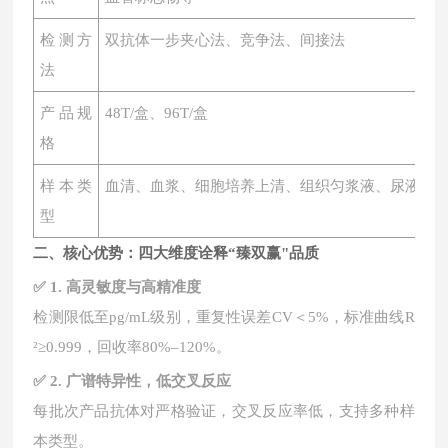
检测方
双抗体一步夹心法、竞争法、间接法
法
产品规
48T/盒、96T/盒
格
样本类
血清、血浆、细胞培养上清、组织匀浆液、尿液、
型
二、核心优势：四大维度诠释
“臻双赢"品质
✅ 1. 高灵敏度与高精准度
检测限低至
pg/mL级别，重复性误差CV＜5%，标准曲线R
²≥0.999，回收率80%–120%。
✅ 2. 广谱特异性，低交叉反应
每批次产品抗体对严格验证，交叉反应率低，支持多种样
本类型。