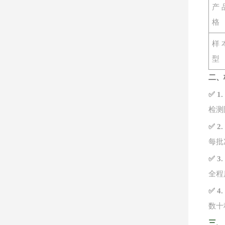
产
格
样
型
二、
✅ 
检测
✅ 
每批
✅ 
全程
✅ 
数十
三、