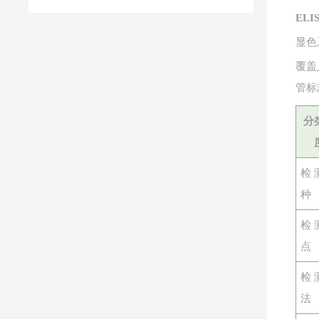
EL
显色
覆盖
管标
分
检
种
检
点
检
法