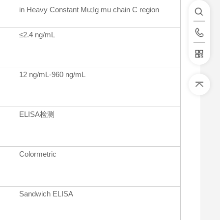
in Heavy Constant Mu;Ig mu chain C region
≤2.4 ng/mL
12 ng/mL-960 ng/mL
ELISA检测
Colormetric
Sandwich ELISA