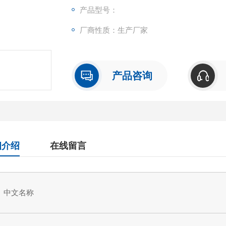
可检测样本中的：Chicken Immunoglobul
产品型号：
重复性
厂商性质：生产厂家
批内，批间差均<10%。
试剂盒组成及保存
见说明书
产品咨询
细介绍
在线留言
中文名称