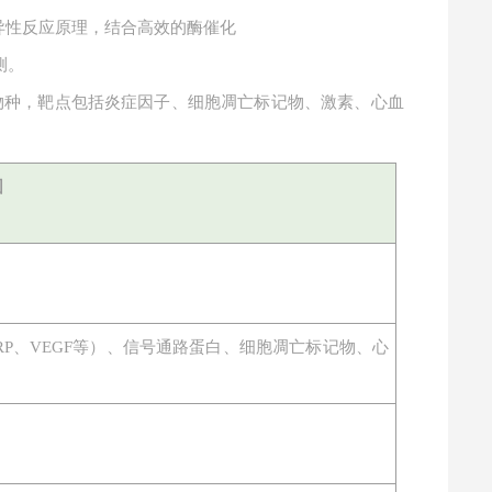
特异性反应原理，结合高效的酶催化
测。
物种，靶点包括炎症因子、细胞凋亡标记物、激素、心血
围
物（CRP、VEGF等）、信号通路蛋白、细胞凋亡标记物、心