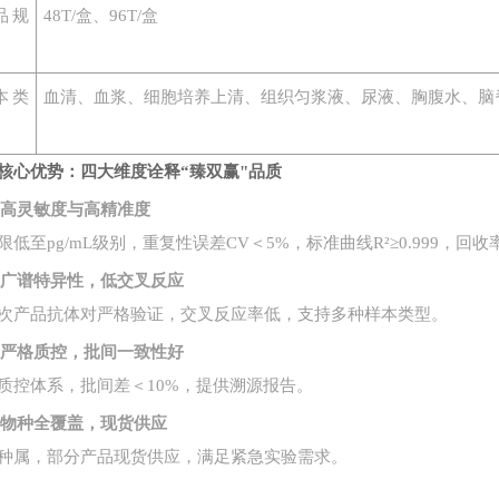
品规
48T/盒、96T/盒
本类
血清、血浆、细胞培养上清、组织匀浆液、尿液、胸腹水、脑
核心优势：四大维度诠释
“臻双赢"品质
1. 高灵敏度与高精准度
限低至
pg/mL级别，重复性误差CV＜5%，标准曲线R²≥0.999，回收率
2. 广谱特异性，低交叉反应
次产品抗体对严格验证，交叉反应率低，支持多种样本类型。
3. 严格质控，批间一致性好
质控体系，批间差＜
10%，提供溯源报告。
4. 物种全覆盖，现货供应
种属，部分产品现货供应，满足紧急实验需求。