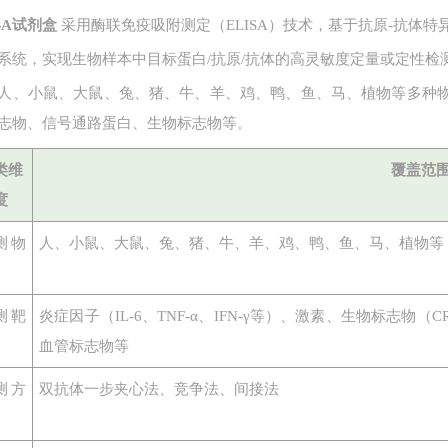
ISA试剂盒
采用酶联免疫吸附测定（ELISA）技术，基于抗原-抗体
系统，实现生物样本中目标蛋白
/抗原/抗体的高灵敏度定量或定性检
人、小鼠、大鼠、兔、猪、牛、羊、鸡、鸭、鱼、马、植物等多种
志物、信号通路蛋白、生物标志物等。
类维
覆盖范
度
测物
人、小鼠、大鼠、兔、猪、牛、羊、鸡、鸭、鱼、马、植物等
测靶
炎症因子（
IL-6、TNF-α、IFN-γ等）、激素、生物标志
血管标志物等
测方
双抗体一步夹心法、竞争法、间接法