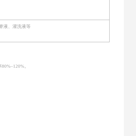
脊液、灌洗液等
80%–120%。