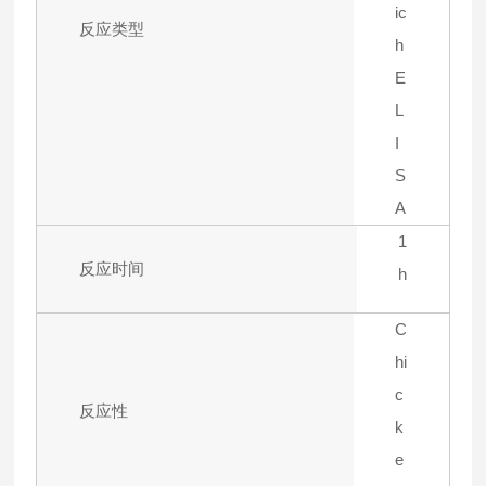
ic
反应类型
h
E
L
I
S
A
1
反应时间
h
C
hi
c
反应性
k
e