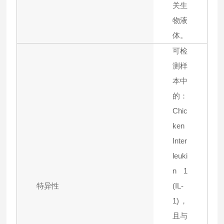
关生
物液
体。
可检
测样
本中
的：
Chic
ken
Inter
leuki
n 1
特异性
(IL-
1)，
且与