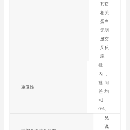
其它
相关
蛋白
无明
显交
叉反
应
批
内，
批间
重复性
差均
<1
0%。
见
说