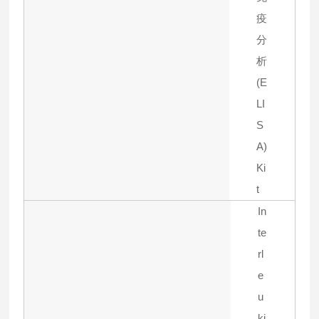
疫
分
析
(E
LI
S
A)
Ki
t
In
te
rl
e
u
ki