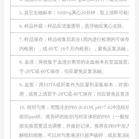
5. 其它生物标本：1000×g离心20分钟，取上清即可检测。
6. 样品外观：样品应清澈透明，悬浮物应离心去除。
7. 样品保存：样品收集后若在1周内进行检测的可保存于4
内检测），或-80℃（6个月内检测），避免反复冻融，
8. 血清：将收集于血清分离管的全血标本在室温放置2小时或
于-20℃或-80℃保存，但应避免反复冻融。
9. 血浆：用EDTA或肝素作为抗凝剂采集标本，并将标本在
测，或将上清置于-20℃或-80℃保存，但应避免反复冻融。
10. 组织匀浆：用预冷的PBS (0.01M, pH=7.4
组织jian碎。将剪碎的组织与对应体积的PBS（一般按1:
据实验需要适当调整，并做好记录。推荐在PBS中加入蛋
解组织细胞，可以对匀浆液进行超声破碎，或反复冻融。最后将