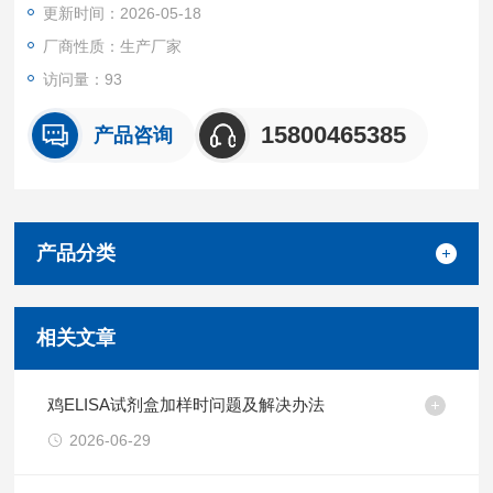
更新时间：2026-05-18
白无明显交叉反应
重复性
厂商性质：生产厂家
批内，批间差均<10%。
访问量：93
试剂盒组成及保存
见说明书
15800465385
产品咨询
产品分类
相关文章
鸡ELISA试剂盒加样时问题及解决办法
2026-06-29