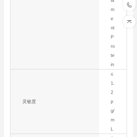
la
m
e
nt
P
ro
te
in
≤
1.
2
灵敏度
p
g/
m
L