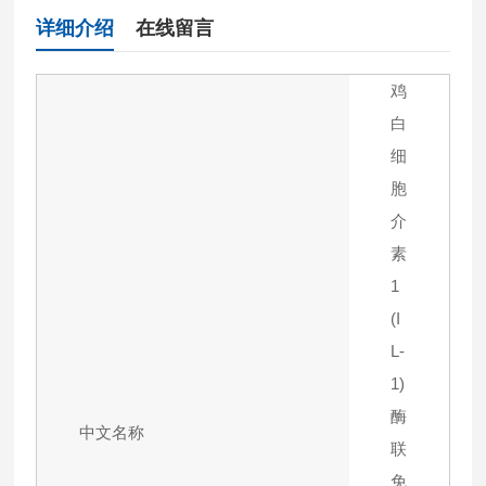
详细介绍
在线留言
鸡
白
细
胞
介
素
1
(I
L-
1)
酶
中文名称
联
免