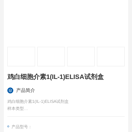
鸡白细胞介素1(IL-1)ELISA试剂盒
产品简介
鸡白细胞介素1(IL-1)ELISA试剂盒
样本类型
血清、血浆或其他相关生物液体。
特异性
产品型号：
可检测样本中的：Chicken Interleukin 1 (IL-1)，且与其它相关蛋