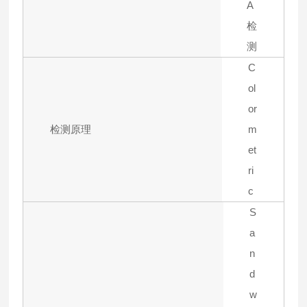
A
检
测
C
ol
or
检测原理
m
et
ri
c
S
a
n
d
w