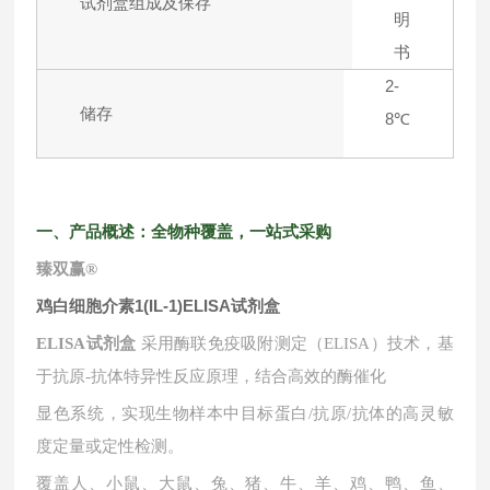
试剂盒组成及保存
明
书
2-
储存
8℃
一、
产品概述：全物种覆盖，一站式采购
臻双赢
®
鸡白细胞介素1(IL-1)ELISA试剂盒
ELISA试剂盒
采用酶联免疫吸附测定（ELISA）技术，基
于抗原-抗体特异性反应原理，结合高效的酶催化
显色系统，实现生物样本中目标蛋白
/抗原/抗体的高灵敏
度定量或定性检测。
覆盖人、小鼠、大鼠、兔、猪、牛、羊、鸡、鸭、鱼、