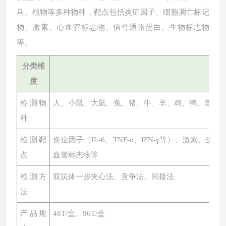
马、植物等多种物种，靶点包括炎症因子、细胞凋亡标记
物、激素、心血管标志物、信号通路蛋白、生物标志物
等。
分类维
度
检测物
人、小鼠、大鼠、兔、猪、牛、羊、鸡、鸭、鱼、
种
检测靶
炎症因子（
IL-6、TNF-α、IFN-γ等）、激素
点
血管标志物等
检测方
双抗体一步夹心法、竞争法、间接法
法
产品规
48T/盒、96T/盒