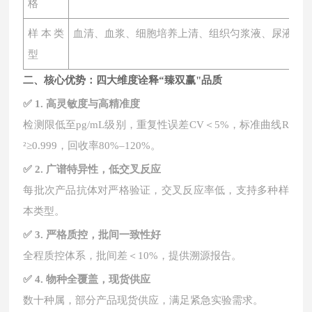
格
样本类
血清、血浆、细胞培养上清、组织匀浆液、尿液、
型
二、核心优势：四大维度诠释
“臻双赢"品质
✅ 1. 高灵敏度与高精准度
检测限低至
pg/mL级别，重复性误差CV＜5%，标准曲线R
²≥0.999，回收率80%–120%。
✅ 2. 广谱特异性，低交叉反应
每批次产品抗体对严格验证，交叉反应率低，支持多种样
本类型。
✅ 3. 严格质控，批间一致性好
全程质控体系，批间差＜
10%，提供溯源报告。
✅ 4. 物种全覆盖，现货供应
数十种属，部分产品现货供应，满足紧急实验需求。