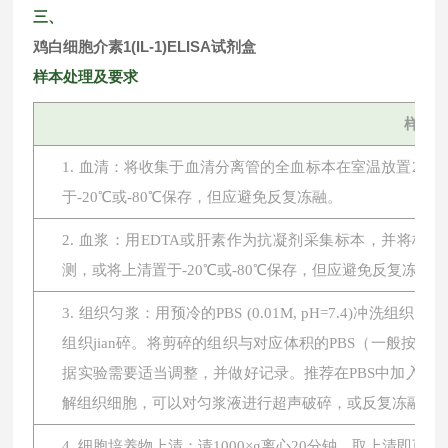
三、
鸡白细胞介素1(IL-1)ELISA试剂盒
样本处理及要求
样本
1. 血清：将收集于血清分离管的全血标本在室温放置2小时或
于-20℃或-80℃保存，但应避免反复冻融。
2. 血浆：用EDTA或肝素作为抗凝剂采集标本，并将标本在
测，或将上清置于-20℃或-80℃保存，但应避免反复冻融。
3. 组织匀浆：用预冷的PBS (0.01M, pH=7.4
组织jian碎。将剪碎的组织与对应体积的PBS（一般按1:
据实验需要适当调整，并做好记录。推荐在PBS中加入蛋
解组织细胞，可以对匀浆液进行超声破碎，或反复冻融。最后将
4. 细胞培养物上清：请1000×g离心20分钟，取上清即可