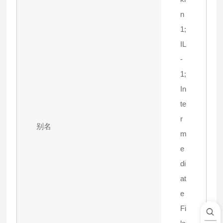
n
1;
IL
-
1;
In
te
r
别名
m
e
di
at
e
Fi