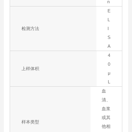
n
E
L
检测方法
I
S
A
4
0
上样体积
μ
L
血
清、
血浆
或其
样本类型
他相