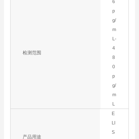
6
p
g/
m
L-
4
检测范围
8
0
p
g/
m
L
E
LI
S
产品用途