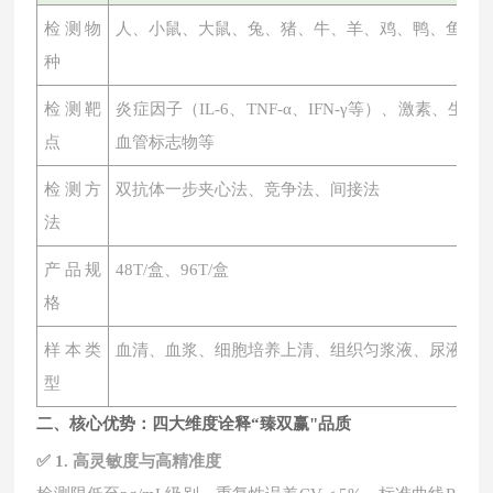
检测物
人、小鼠、大鼠、兔、猪、牛、羊、鸡、鸭、鱼、
种
检测靶
炎症因子（
IL-6、TNF-α、IFN-γ等）、激素
点
血管标志物等
检测方
双抗体一步夹心法、竞争法、间接法
法
产品规
48T/盒、96T/盒
格
样本类
血清、血浆、细胞培养上清、组织匀浆液、尿液、
型
二、核心优势：四大维度诠释
“臻双赢"品质
✅ 1. 高灵敏度与高精准度