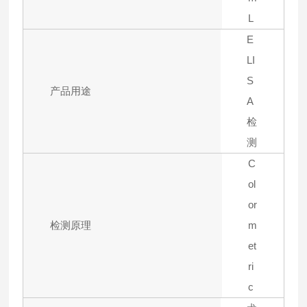
L
E
LI
S
产品用途
A
检
测
C
ol
or
检测原理
m
et
ri
c