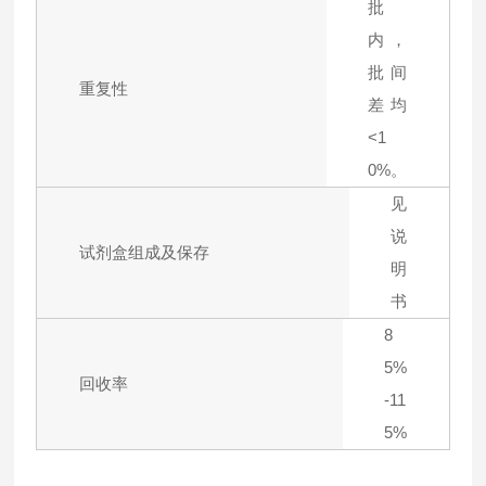
批
内，
批间
重复性
差均
<1
0%。
见
说
试剂盒组成及保存
明
书
8
5%
回收率
-11
5%