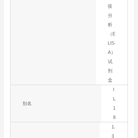
疫
分
析
（E
LIS
A）
试
剂
盒
I
L
别名
1
8
1.
3