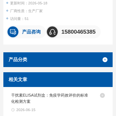
更新时间：2026-05-18
本试剂盒特异性检测犬样本中白细胞介素18(IL-18)，且与其它相
关蛋白无明显交叉反应。
厂商性质：生产厂家
重复性
访问量：51
批内，批间差均<10%。
试剂盒组成及保存
15800465385
产品咨询
见说明书
产品分类
相关文章
干扰素ELISA试剂盒：免疫学药效评价的标准
化检测方案
2026-06-15