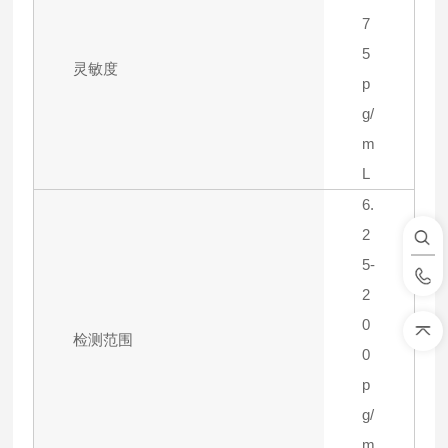
7
5
灵敏度
p
g/
m
L
6.
2
5-
2
0
检测范围
0
p
g/
m