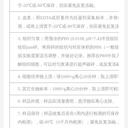
于-20℃或-80℃保存，但应避免反复冻融。
2. 血浆：用EDTA或肝素作为抗凝剂采集标本，并将标本在
测，或将上清置于-20℃或-80℃保存，但应避免反复冻融。
3. 组织匀浆：用预冷的PBS (0.01M, pH=7.4
组织jian碎。将剪碎的组织与对应体积的PBS（一般按1:
据实验需要适当调整，并做好记录。推荐在PBS中加入蛋
解组织细胞，可以对匀浆液进行超声破碎，或反复冻融。最后将
4. 细胞培养物上清：请1000×g离心20分钟，取上清即可
5. 其它生物标本：1000×g离心20分钟，取上清即可检测。
6. 样品外观：样品应清澈透明，悬浮物应离心去除。
7. 样品保存：样品收集后若在1周内进行检测的可保存于4
内检测），或-80℃（6个月内检测），避免反复冻融，