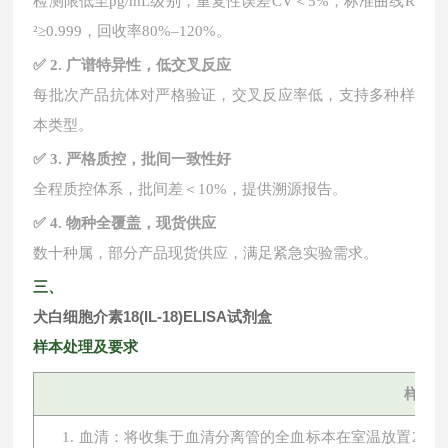
检测限低至
pg/mL级别，重复性误差CV＜5%，标准曲线R
²≥0.999，回收率80%–120%。
✅ 2. 广谱特异性，低交叉反应
每批次产品抗体对严格验证，交叉反应率低，支持多种样
本类型。
✅ 3. 严格质控，批间一致性好
全程质控体系，批间差＜
10%，提供溯源报告。
✅ 4. 物种全覆盖，现货供应
数十种属，部分产品现货供应，满足紧急实验需求。
三、
犬白细胞介素18(IL-18)ELISA试剂盒
样本处理及要求
样本
1. 血清：将收集于血清分离管的全血标本在室温放置2小时或