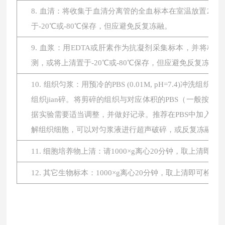
8. 血清：将收集于血清分离管的全血标本在室温放置2小时或
于-20℃或-80℃保存，但应避免反复冻融。
9. 血浆：用EDTA或肝素作为抗凝剂采集标本，并将标本在
测，或将上清置于-20℃或-80℃保存，但应避免反复冻融。
10. 组织匀浆：用预冷的PBS (0.01M, pH=7.4
组织jian碎。将剪碎的组织与对应体积的PBS（一般按1:
据实验需要适当调整，并做好记录。推荐在PBS中加入蛋
解组织细胞，可以对匀浆液进行超声破碎，或反复冻融。最后将
11. 细胞培养物上清：请1000×g离心20分钟，取上清即
12. 其它生物标本：1000×g离心20分钟，取上清即可检测