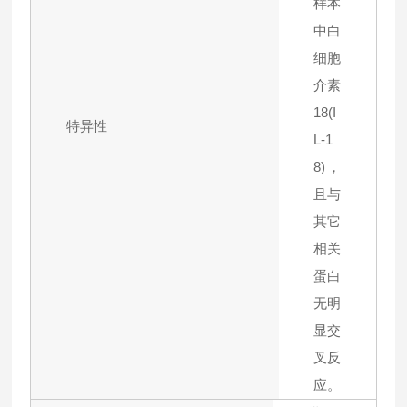
样本
中白
细胞
介素
18(I
特异性
L-1
8)，
且与
其它
相关
蛋白
无明
显交
叉反
应。