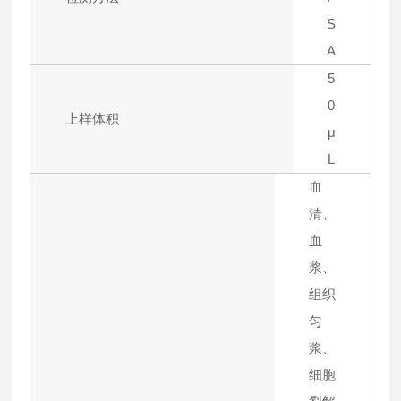
S
A
5
0
上样体积
μ
L
血
清、
血
浆、
组织
匀
浆、
细胞