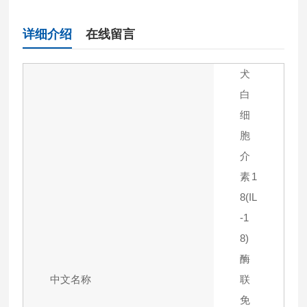
详细介绍
在线留言
犬
白
细
胞
介
素1
8(IL
-1
8)
酶
中文名称
联
免