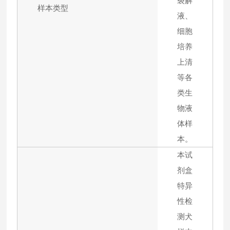
裂解
样本类型
液、
细胞
培养
上清
等各
类生
物液
体样
本。
本试
剂盒
特异
性检
测犬