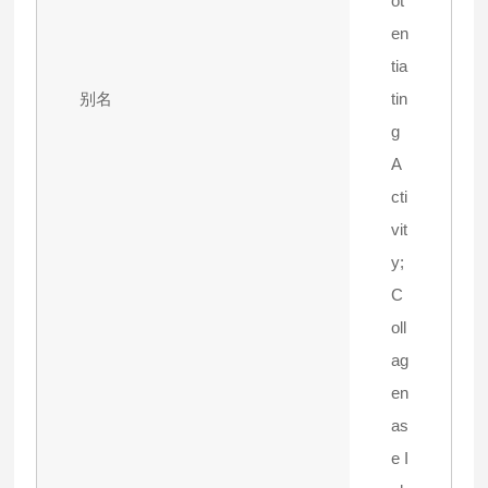
ot
en
tia
别名
tin
g
A
cti
vit
y;
C
oll
ag
en
as
e I