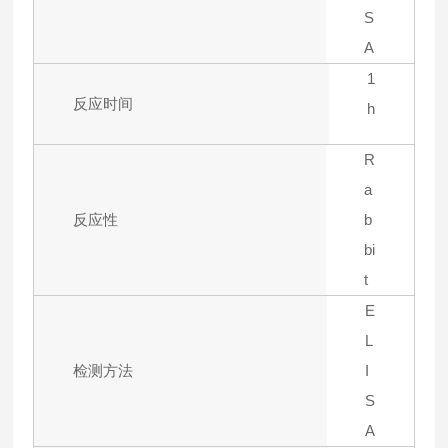
S
A
1
反应时间
h
R
a
反应性
b
bi
t
E
L
检测方法
I
S
A