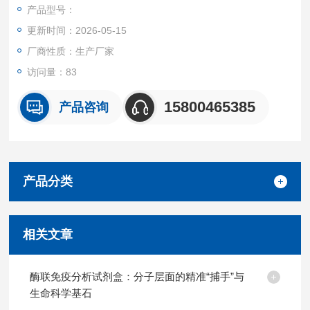
特异性
产品型号：
可检测样本中的：Rabbit Tissue Inhibitors Of Metalloproteinase
更新时间：2026-05-15
1 (TIMP1)，且与其它相关蛋白无明显交叉反应。
重复性
厂商性质：生产厂家
批内，批间差均<10%。
访问量：83
试剂盒组成及保存
见说明书
15800465385
产品咨询
产品分类
相关文章
酶联免疫分析试剂盒：分子层面的精准“捕手”与
生命科学基石