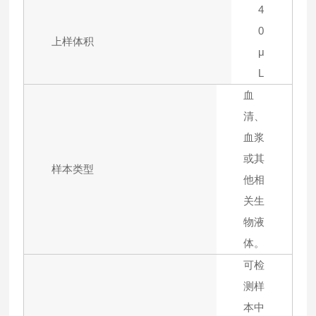
4
0
上样体积
μ
L
血
清、
血浆
或其
样本类型
他相
关生
物液
体。
可检
测样
本中