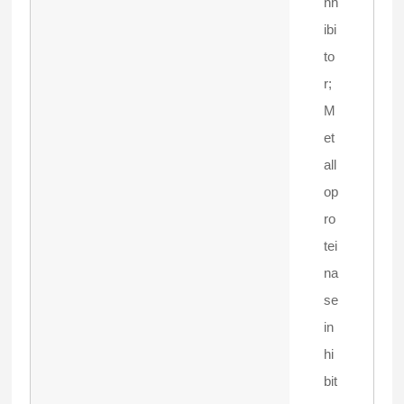
nh
ibi
to
r;
M
et
all
op
ro
tei
na
se
in
hi
bit