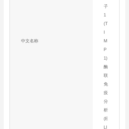
子
1
(T
I
中文名称
M
P
1)
酶
联
免
疫
分
析
(E
LI