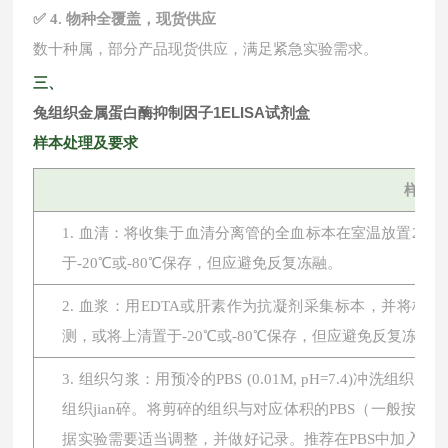
✅ 4. 物种全覆盖，现货供应
数十种属，部分产品现货供应，满足紧急实验需求。
三、
兔组织金属蛋白酶抑制因子1ELISA试剂盒
样本处理及要求
样本
1. 血清：将收集于血清分离管的全血标本在室温放置2小时或
于-20℃或-80℃保存，但应避免反复冻融。
2. 血浆：用EDTA或肝素作为抗凝剂采集标本，并将标本在
测，或将上清置于-20℃或-80℃保存，但应避免反复冻融。
3. 组织匀浆：用预冷的PBS (0.01M, pH=7.4
组织jian碎。将剪碎的组织与对应体积的PBS（一般按1:
据实验需要适当调整，并做好记录。推荐在PBS中加入蛋