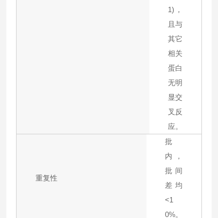
1)，
且与
其它
相关
蛋白
无明
显交
叉反
应。
批
内，
批间
重复性
差均
<1
0%。