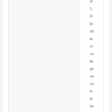
or
1;
Fi
br
ob
la
st
co
lla
ge
na
se
in
hi
bit