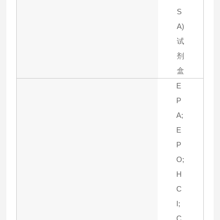
S
A)
试
剂
盒
E
P
A;
E
P
O;
H
C
I;
C