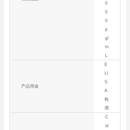
0
0
0
p
g/
m
L
E
LI
S
产品用途
A
检
测
C
ol