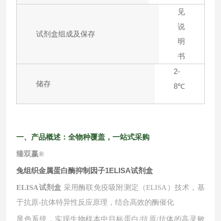
见
说
试剂盒组成及保存
明
书
2-
储存
8℃
一、产品概述：全物种覆盖，一站式采购
臻双赢
®
兔组织金属蛋白酶抑制因子1ELISA试剂盒
ELISA试剂盒
采用酶联免疫吸附测定（ELISA）技术，基
于抗原-抗体特异性反应原理，结合高效的酶催化
显色系统，实现生物样本中目标蛋白
/抗原/抗体的高灵敏