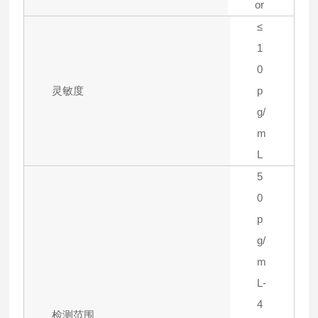
or
≤
1
0
灵敏度
p
g/
m
L
5
0
p
g/
m
L-
4
检测范围