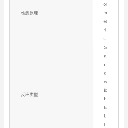
or
检测原理
m
et
ri
c
S
a
n
d
w
ic
反应类型
h
E
L
I