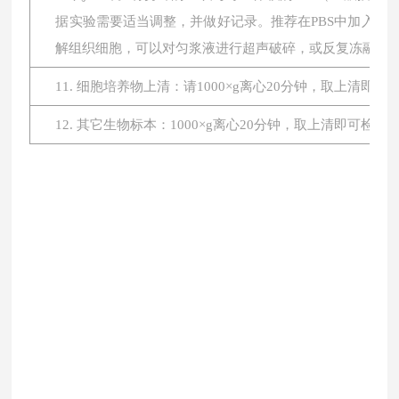
据实验需要适当调整，并做好记录。推荐在PBS中加入蛋
解组织细胞，可以对匀浆液进行超声破碎，或反复冻融。最后将
11. 细胞培养物上清：请1000×g离心20分钟，取上清即
12. 其它生物标本：1000×g离心20分钟，取上清即可检测