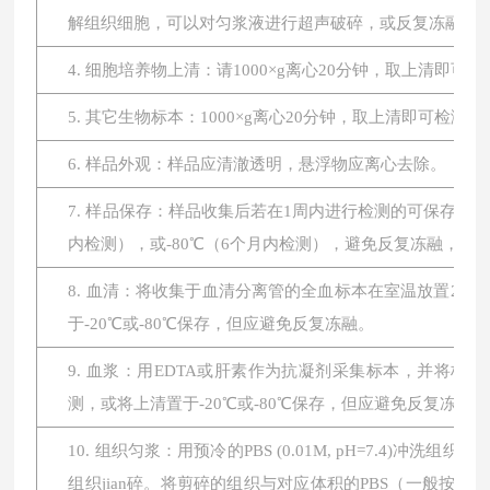
解组织细胞，可以对匀浆液进行超声破碎，或反复冻融。最后将
4. 细胞培养物上清：请1000×g离心20分钟，取上清即可
5. 其它生物标本：1000×g离心20分钟，取上清即可检测。
6. 样品外观：样品应清澈透明，悬浮物应离心去除。
7. 样品保存：样品收集后若在1周内进行检测的可保存于4
内检测），或-80℃（6个月内检测），避免反复冻融，
8. 血清：将收集于血清分离管的全血标本在室温放置2小时或
于-20℃或-80℃保存，但应避免反复冻融。
9. 血浆：用EDTA或肝素作为抗凝剂采集标本，并将标本在
测，或将上清置于-20℃或-80℃保存，但应避免反复冻融。
10. 组织匀浆：用预冷的PBS (0.01M, pH=7.4
组织jian碎。将剪碎的组织与对应体积的PBS（一般按1: