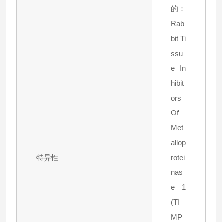
的：
Rab
bit Ti
ssu
e In
hibit
ors
Of
Met
allop
特异性
rotei
nas
e 1
(TI
MP