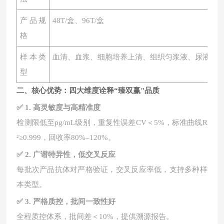
产品规
48T/盒、96T/盒
格
样本类
血清、血浆、细胞培养上清、组织匀浆液、尿液、
型
二、核心优势：四大维度诠释
“臻双赢"品质
✅ 1. 高灵敏度与高精准度
检测限低至
pg/mL级别，重复性误差CV＜5%，标准曲线R
²≥0.999，回收率80%–120%。
✅ 2. 广谱特异性，低交叉反应
每批次产品抗体对严格验证，交叉反应率低，支持多种样
本类型。
✅ 3. 严格质控，批间一致性好
全程质控体系，批间差＜
10%，提供溯源报告。