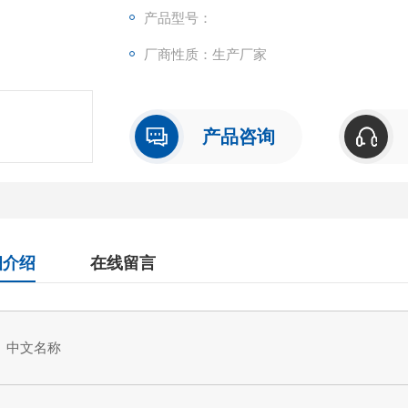
可检测样本中的：Porcine Cholecystoki
产品型号：
重复性
厂商性质：生产厂家
批内，批间差均<10%。
试剂盒组成及保存
见说明书
产品咨询
细介绍
在线留言
中文名称