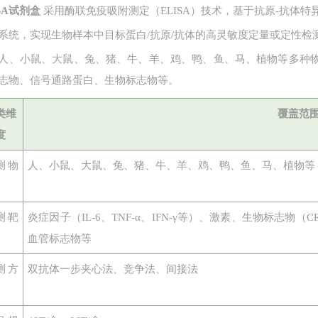
ISA试剂盒
采用酶联免疫吸附测定（ELISA）技术，基于抗原-抗体
系统，实现生物样本中目标蛋白
/抗原/抗体的高灵敏度定量或定性检
人、小鼠、大鼠、兔、猪、牛、羊、鸡、鸭、鱼、马、植物等多种
志物、信号通路蛋白、生物标志物等。
类维
覆盖范
度
测物
人、小鼠、大鼠、兔、猪、牛、羊、鸡、鸭、鱼、马、植物等
测靶
炎症因子（
IL-6、TNF-α、IFN-γ等）、激素、生物标志
血管标志物等
测方
双抗体一步夹心法、竞争法、间接法