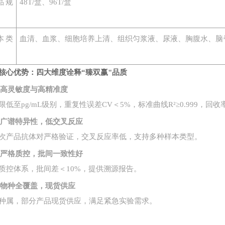
品规
48T/盒、96T/盒
本类
血清、血浆、细胞培养上清、组织匀浆液、尿液、胸腹水、脑
核心优势：四大维度诠释
“臻双赢"品质
1. 高灵敏度与高精准度
限低至
pg/mL级别，重复性误差CV＜5%，标准曲线R²≥0.999，回收率
2. 广谱特异性，低交叉反应
次产品抗体对严格验证，交叉反应率低，支持多种样本类型。
3. 严格质控，批间一致性好
质控体系，批间差＜
10%，提供溯源报告。
4. 物种全覆盖，现货供应
种属，部分产品现货供应，满足紧急实验需求。