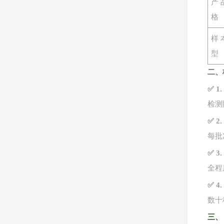
产
格
样
型
二、
✅ 
检测
✅ 
每批
✅ 
全程
✅ 
数十
三、