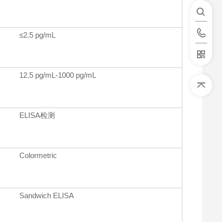
≤2.5 pg/mL
12.5 pg/mL-1000 pg/mL
ELISA检测
Colormetric
Sandwich ELISA