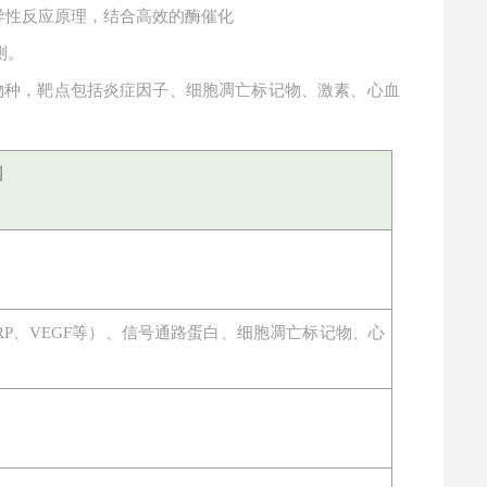
特异性反应原理，结合高效的酶催化
测。
物种，靶点包括炎症因子、细胞凋亡标记物、激素、心血
围
物（CRP、VEGF等）、信号通路蛋白、细胞凋亡标记物、心