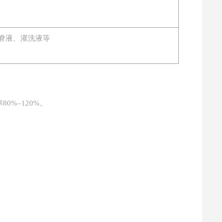
脊液、灌洗液等
80%–120%。