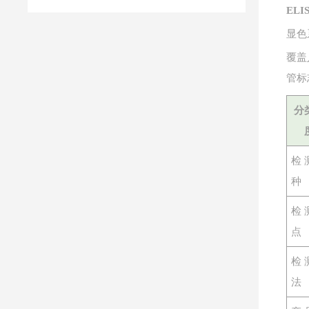
EL
显色
覆盖
管标
分
检
种
检
点
检
法