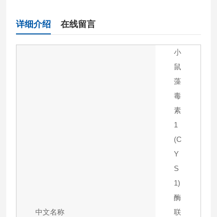
详细介绍
在线留言
小
鼠
藻
毒
素
1
(C
Y
S
1)
酶
中文名称
联