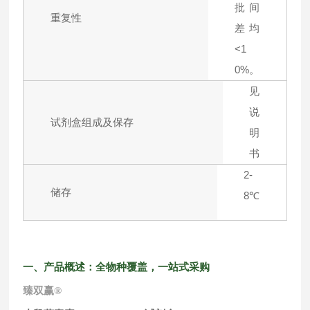
批间
重复性
差均
<1
0%。
见
说
试剂盒组成及保存
明
书
2-
储存
8℃
一、产品概述：全物种覆盖，一站式采购
臻双赢
®