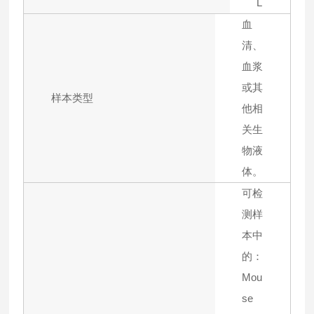
L
血
清、
血浆
或其
样本类型
他相
关生
物液
体。
可检
测样
本中
的：
Mou
se