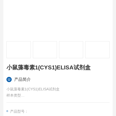
小鼠藻毒素1(CYS1)ELISA试剂盒
产品简介
小鼠藻毒素1(CYS1)ELISA试剂盒
样本类型
血清、血浆或其他相关生物液体。
特异性
产品型号：
可检测样本中的：Mouse Cystin 1 (CYS1)，且与其它相关蛋白