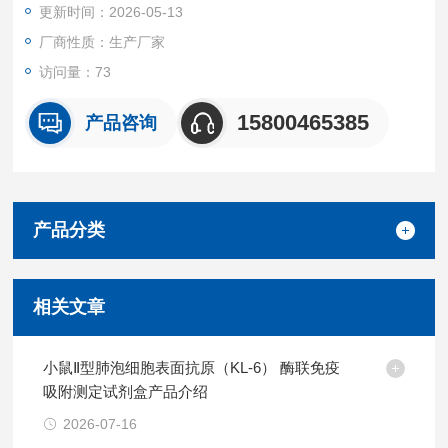
更新时间：2026-05-13
无明显交叉反应。
重复性
厂商性质：生产厂家
批内，批间差均<10%。
访问量：73
试剂盒组成及保存
见说明书
15800465385
产品咨询
产品分类
相关文章
小鼠Ⅱ型肺泡细胞表面抗原（KL-6） 酶联免疫
吸附测定试剂盒产品介绍
2026-07-16