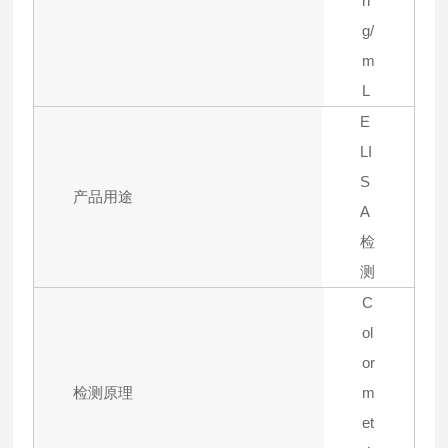
n
g/
m
L
E
LI
S
产品用途
A
检
测
C
ol
or
检测原理
m
et