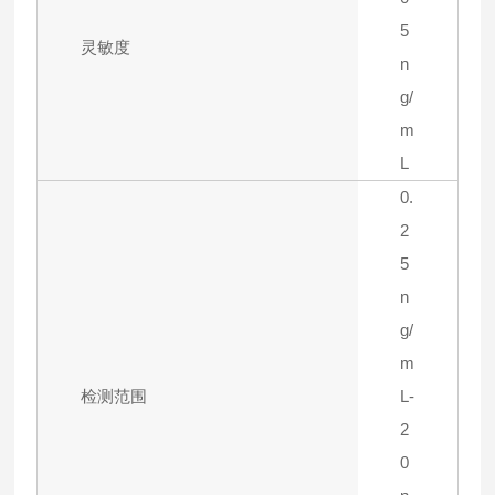
5
灵敏度
n
g/
m
L
0.
2
5
n
g/
m
检测范围
L-
2
0