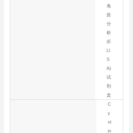
免
疫
分
析
(E
LI
S
A)
试
剂
盒
C
y
st
in