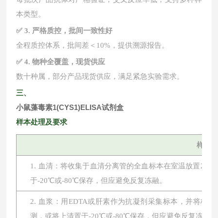
本类型。
✅ 3. 严格质控，批间一致性好
全程质控体系，批间差＜
10%，提供溯源报告。
✅ 4. 物种全覆盖，现货供应
数十种属，部分产品现货供应，满足紧急实验需求。
三、
小鼠藻毒素1(CYS1)ELISA试剂盒
样本处理及要求
样本
1. 血清：将收集于血清分离管的全血标本在室温放置2小时或
于-20℃或-80℃保存，但应避免反复冻融。
2. 血浆：用EDTA或肝素作为抗凝剂采集标本，并将标本在
测，或将上清置于-20℃或-80℃保存，但应避免反复冻融。