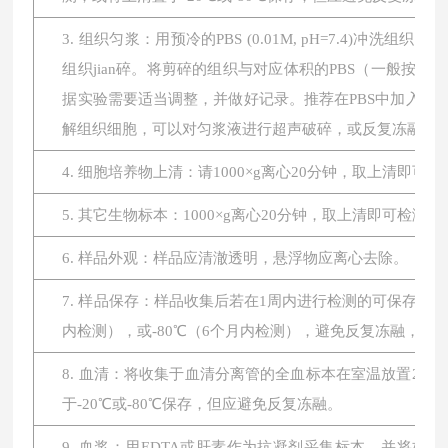
3. 组织匀浆：用预冷的PBS (0.01M, pH=7.4
组织jian碎。将剪碎的组织与对应体积的PBS（一般按1:
据实验需要适当调整，并做好记录。推荐在PBS中加入蛋
解组织细胞，可以对匀浆液进行超声破碎，或反复冻融。最后将
4. 细胞培养物上清：请1000×g离心20分钟，取上清即可
5. 其它生物标本：1000×g离心20分钟，取上清即可检测。
6. 样品外观：样品应清澈透明，悬浮物应离心去除。
7. 样品保存：样品收集后若在1周内进行检测的可保存于4
内检测），或-80℃（6个月内检测），避免反复冻融，
8. 血清：将收集于血清分离管的全血标本在室温放置2小时或
于-20℃或-80℃保存，但应避免反复冻融。
9. 血浆：用EDTA或肝素作为抗凝剂采集标本，并将标本在