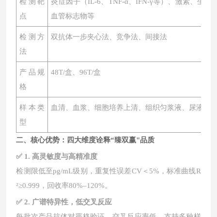
检测靶
炎症因子（
IL-6、TNF-α、IFN-γ等）、激素
点
血管标志物等
检测方
双抗体一步夹心法、竞争法、间接法
法
产品规
48T/盒、96T/盒
格
样本类
血清、血浆、细胞培养上清、组织匀浆液、尿液、
型
二、核心优势：四大维度诠释
“臻双赢"品质
✅ 1. 高灵敏度与高精准度
检测限低至
pg/mL级别，重复性误差CV＜5%，标准曲线R
²≥0.999，回收率80%–120%。
✅ 2. 广谱特异性，低交叉反应
每批次产品抗体对严格验证，交叉反应率低，支持多种样