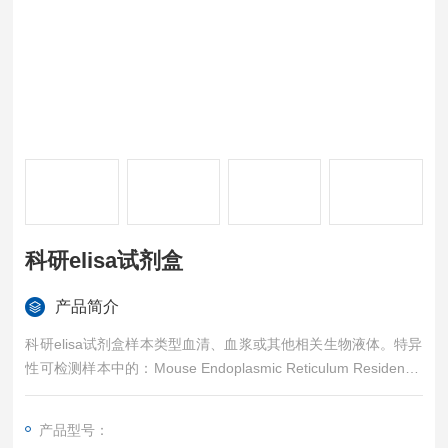
科研elisa试剂盒
产品简介
科研elisa试剂盒样本类型血清、血浆或其他相关生物液体。特异
性可检测样本中的：Mouse Endoplasmic Reticulum Resident P
rotein 57 (ERp57/PDIA3)，且与其它相关蛋白无明显交叉反应。
重复性批内，批间差均<10%。试剂盒组成及保存见说明书。
产品型号：