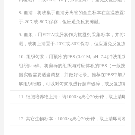
8. 血清：将收集于血清分离管的全血标本在室温放置2小时或
于-20℃或-80℃保存，但应避免反复冻融。
9. 血浆：用EDTA或肝素作为抗凝剂采集标本，并将标本在
测，或将上清置于-20℃或-80℃保存，但应避免反复冻融。
10. 组织匀浆：用预冷的PBS (0.01M, pH=7.4
组织jian碎。将剪碎的组织与对应体积的PBS（一般按1:
据实验需要适当调整，并做好记录。推荐在PBS中加入蛋
解组织细胞，可以对匀浆液进行超声破碎，或反复冻融。最后将
11. 细胞培养物上清：请1000×g离心20分钟，取上清即
12. 其它生物标本：1000×g离心20分钟，取上清即可检测