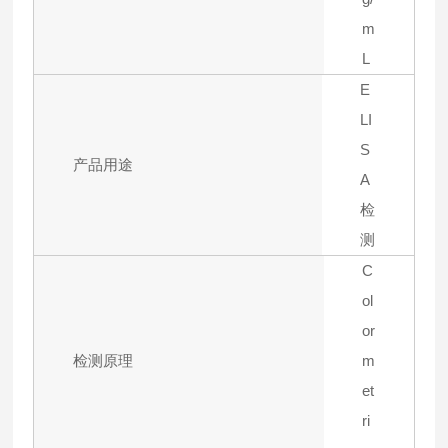
m
L
E
LI
S
产品用途
A
检
测
C
ol
or
检测原理
m
et
ri