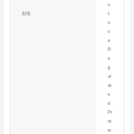
u
别名
c
o
s
e
R
e
g
ul
at
e
d
Pr
ot
ei