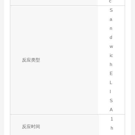
c
S
a
n
d
w
ic
反应类型
h
E
L
I
S
A
1
反应时间
h