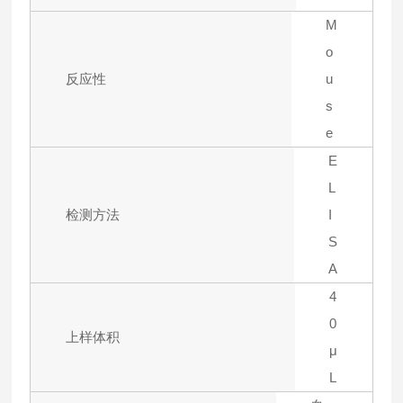
M
o
反应性
u
s
e
E
L
检测方法
I
S
A
4
0
上样体积
μ
L