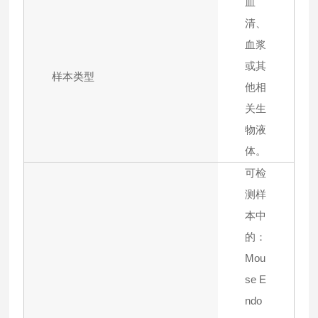
血
清、
血浆
或其
样本类型
他相
关生
物液
体。
可检
测样
本中
的：
Mou
se E
ndo