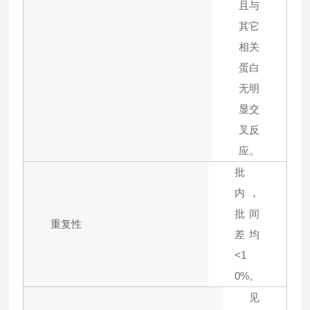
且与
其它
相关
蛋白
无明
显交
叉反
应。
批
内，
批间
重复性
差均
<1
0%。
见