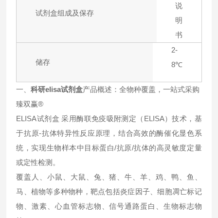
说
试剂盒组成及保存
明
书
2-
储存
8℃
一、
科研elisa试剂盒
产品概述：全物种覆盖，一站式采购
臻双赢®
ELISA试剂盒 采用酶联免疫吸附测定（ELISA）技术，基
于抗原-抗体特异性反应原理，结合高效的酶催化显色系
统，实现生物样本中目标蛋白/抗原/抗体的高灵敏度定量
或定性检测。
覆盖人、小鼠、大鼠、兔、猪、牛、羊、鸡、鸭、鱼、
马、植物等多种物种，靶点包括炎症因子、细胞凋亡标记
物、激素、心血管标志物、信号通路蛋白、生物标志物