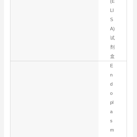
(E
LI
S
A)
试
剂
盒
E
n
d
o
pl
a
s
m