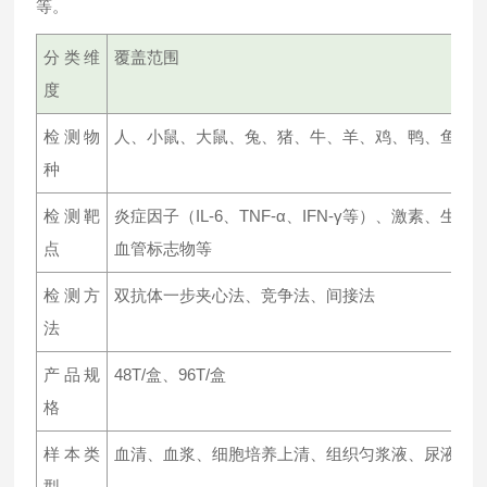
等。
分类维
覆盖范围
度
检测物
人、小鼠、大鼠、兔、猪、牛、羊、鸡、鸭、鱼、
种
检测靶
炎症因子（IL-6、TNF-α、IFN-γ等）、激素
点
血管标志物等
检测方
双抗体一步夹心法、竞争法、间接法
法
产品规
48T/盒、96T/盒
格
样本类
血清、血浆、细胞培养上清、组织匀浆液、尿液、
型