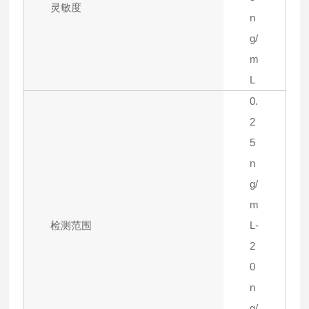
灵敏度
n
g/
m
L
0.
2
5
n
g/
m
检测范围
L-
2
0
n
g/