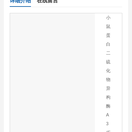
详细介绍
在线留言
小
鼠
蛋
白
二
硫
化
物
异
构
酶
A
3