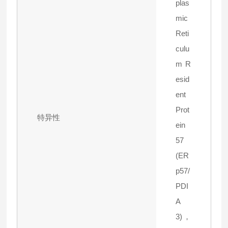
plas
mic
Reti
culu
m R
esid
ent
Prot
特异性
ein
57
(ER
p57/
PDI
A
3)，