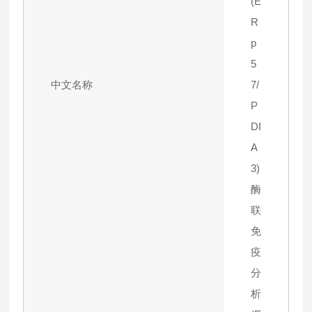
(E
R
p
5
中文名称
7/
P
DI
A
3)
酶
联
免
疫
分
析