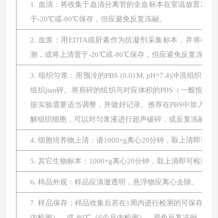
1. 血清：将收集于血清分离管的全血标本在室温放置2小时或
于-20℃或-80℃保存，但应避免反复冻融。
2. 血浆：用EDTA或肝素作为抗凝剂采集标本，并将标本在
测，或将上清置于-20℃或-80℃保存，但应避免反复冻融。
3. 组织匀浆：用预冷的PBS (0.01M, pH=7.4
组织jian碎。将剪碎的组织与对应体积的PBS（一般按1:
据实验需要适当调整，并做好记录。推荐在PBS中加入蛋
解组织细胞，可以对匀浆液进行超声破碎，或反复冻融。最后将
4. 细胞培养物上清：请1000×g离心20分钟，取上清即可
5. 其它生物标本：1000×g离心20分钟，取上清即可检测。
6. 样品外观：样品应清澈透明，悬浮物应离心去除。
7. 样品保存：样品收集后若在1周内进行检测的可保存于4
内检测），或-80℃（6个月内检测），避免反复冻融，