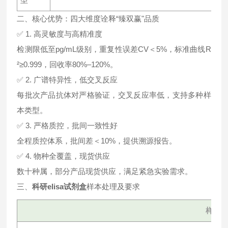
二、核心优势：四大维度诠释“臻双赢"品质
✅ 1. 高灵敏度与高精准度
检测限低至pg/mL级别，重复性误差CV＜5%，标准曲线R
²≥0.999，回收率80%–120%。
✅ 2. 广谱特异性，低交叉反应
每批次产品抗体对严格验证，交叉反应率低，支持多种样
本类型。
✅ 3. 严格质控，批间一致性好
全程质控体系，批间差＜10%，提供溯源报告。
✅ 4. 物种全覆盖，现货供应
数十种属，部分产品现货供应，满足紧急实验需求。
三、
科研elisa试剂盒
样本处理及要求
样本