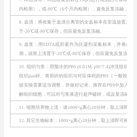
内检测），或-80℃（6个月内检测），避免反复冻融，
8. 血清：将收集于血清分离管的全血标本在室温放置2小时或
于-20℃或-80℃保存，但应避免反复冻融。
9. 血浆：用EDTA或肝素作为抗凝剂采集标本，并将标本在
测，或将上清置于-20℃或-80℃保存，但应避免反复冻融。
10. 组织匀浆：用预冷的PBS (0.01M, pH=7.4
组织jian碎。将剪碎的组织与对应体积的PBS（一般按1:
据实验需要适当调整，并做好记录。推荐在PBS中加入蛋
解组织细胞，可以对匀浆液进行超声破碎，或反复冻融。最后将
11. 细胞培养物上清：请1000×g离心20分钟，取上清即
12. 其它生物标本：1000×g离心20分钟，取上清即可检测