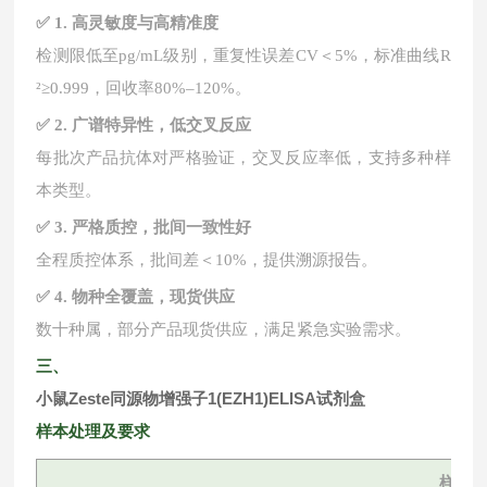
✅ 1. 高灵敏度与高精准度
检测限低至
pg/mL级别，重复性误差CV＜5%，标准曲线R
²≥0.999，回收率80%–120%。
✅ 2. 广谱特异性，低交叉反应
每批次产品抗体对严格验证，交叉反应率低，支持多种样
本类型。
✅ 3. 严格质控，批间一致性好
全程质控体系，批间差＜
10%，提供溯源报告。
✅ 4. 物种全覆盖，现货供应
数十种属，部分产品现货供应，满足紧急实验需求。
三、
小鼠Zeste同源物增强子1(EZH1)ELISA试剂盒
样本处理及要求
样本