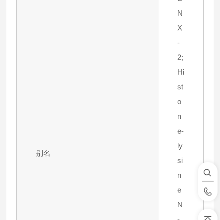
N
X
-
2;
Hi
st
o
n
e-
ly
别名
si
n
e
N
-