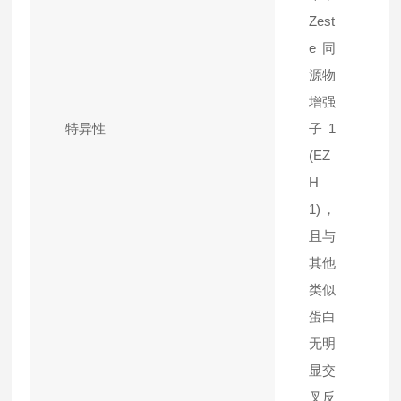
Zest
e同
源物
增强
特异性
子1
(EZ
H
1)，
且与
其他
类似
蛋白
无明
显交
叉反