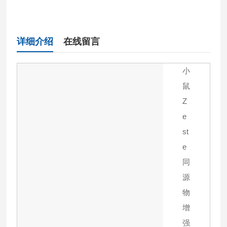
详细介绍
在线留言
小
鼠
Z
e
st
e
同
源
物
增
强