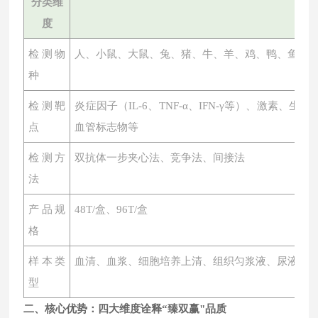
分类维
度
检测物
人、小鼠、大鼠、兔、猪、牛、羊、鸡、鸭、鱼、
种
检测靶
炎症因子（
IL-6、TNF-α、IFN-γ等）、激素
点
血管标志物等
检测方
双抗体一步夹心法、竞争法、间接法
法
产品规
48T/盒、96T/盒
格
样本类
血清、血浆、细胞培养上清、组织匀浆液、尿液、
型
二、核心优势：四大维度诠释
“臻双赢"品质