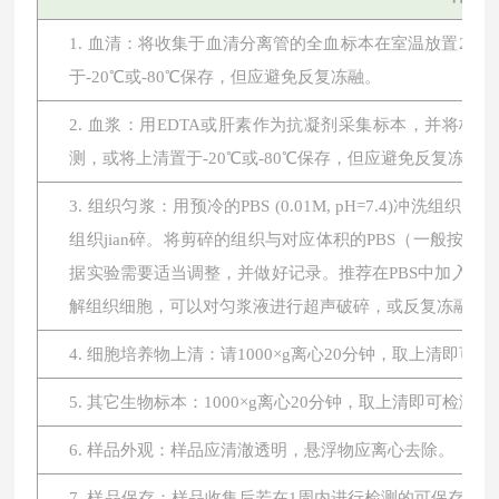
1. 血清：将收集于血清分离管的全血标本在室温放置2小时或
于-20℃或-80℃保存，但应避免反复冻融。
2. 血浆：用EDTA或肝素作为抗凝剂采集标本，并将标本在
测，或将上清置于-20℃或-80℃保存，但应避免反复冻融。
3. 组织匀浆：用预冷的PBS (0.01M, pH=7.4
组织jian碎。将剪碎的组织与对应体积的PBS（一般按1:
据实验需要适当调整，并做好记录。推荐在PBS中加入蛋
解组织细胞，可以对匀浆液进行超声破碎，或反复冻融。最后将
4. 细胞培养物上清：请1000×g离心20分钟，取上清即可
5. 其它生物标本：1000×g离心20分钟，取上清即可检测。
6. 样品外观：样品应清澈透明，悬浮物应离心去除。
7. 样品保存：样品收集后若在1周内进行检测的可保存于4