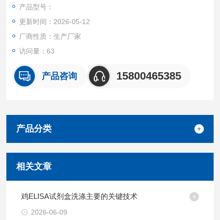
液体样本。
产品型号：
特异性
更新时间：2026-05-12
本试剂盒特异性检测小鼠样本中Zeste同源物增强子1(EZH1)，
且与其他类似蛋白无明显交叉反应。
厂商性质：生产厂家
重复性
访问量：63
批内，批间差均<10%。
试剂盒组成及保存
15800465385
产品咨询
见说明书
产品分类
相关文章
鸡ELISA试剂盒洗涤主要的关键技术
2026-06-09