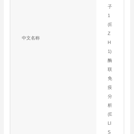
子
1
(E
Z
中文名称
H
1)
酶
联
免
疫
分
析
(E
LI
S