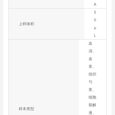
A
5
0
上样体积
μ
L
血
清、
血
浆、
组织
匀
浆、
细胞
裂解
样本类型
液、