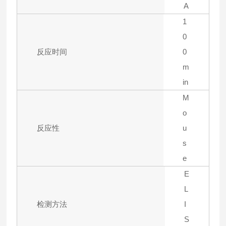
A
1
0
反应时间
0
m
in
M
o
反应性
u
s
e
E
L
检测方法
I
S