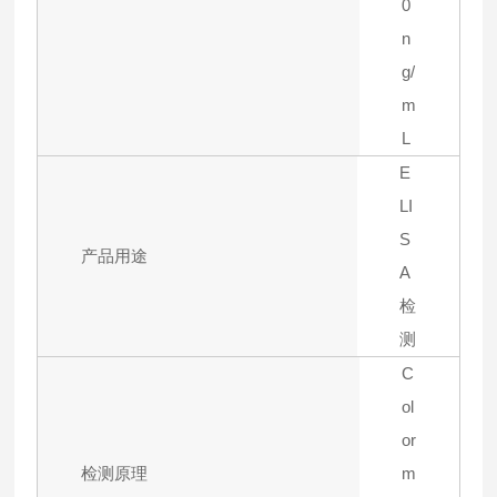
0
n
g/
m
L
E
LI
S
产品用途
A
检
测
C
ol
or
检测原理
m