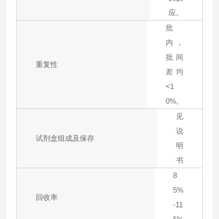
应。
批
内，
批间
重复性
差均
<1
0%。
见
说
试剂盒组成及保存
明
书
8
5%
回收率
-11