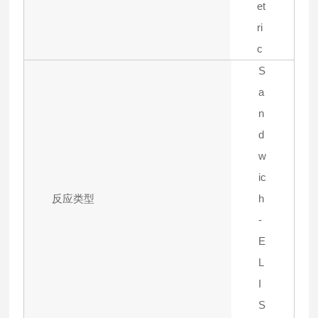
et
ri
c
S
a
n
d
w
ic
反应类型
h
-
E
L
I
S