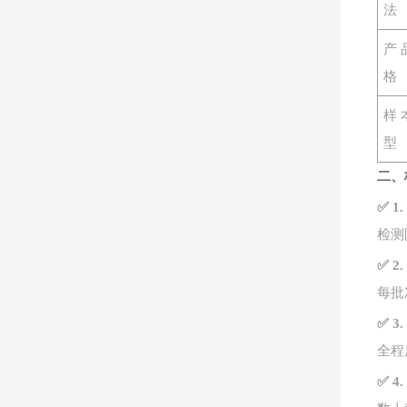
法
产
格
样
型
二、
✅ 
检测
✅ 
每批
✅ 
全程
✅ 