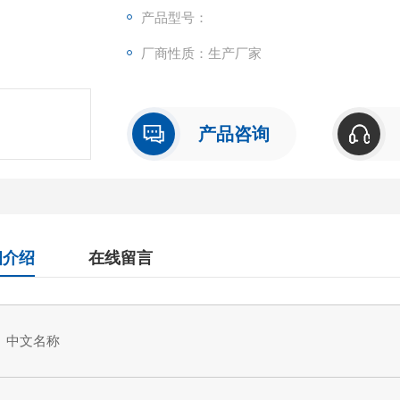
本试剂盒特异性检测小鼠样本中珠丝结构蛋白1(
产品型号：
重复性
厂商性质：生产厂家
批内，批间差均<10%。
试剂盒组成及保存
见说明书
产品咨询
细介绍
在线留言
中文名称