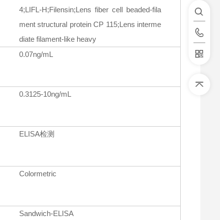
4;LIFL-H;Filensin;Lens fiber cell beaded-fila
ment structural protein CP 115;Lens interme
diate filament-like heavy
0.07ng/mL
0.3125-10ng/mL
ELISA检测
Colormetric
Sandwich-ELISA