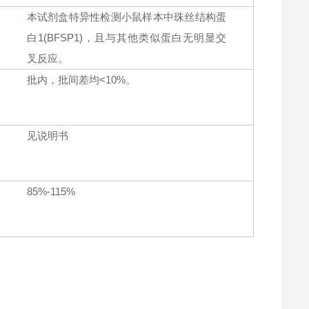
本试剂盒特异性检测小鼠样本中珠丝结构蛋
白1(BFSP1)，且与其他类似蛋白无明显交
叉反应。
批内，批间差均<10%。
见说明书
85%-115%