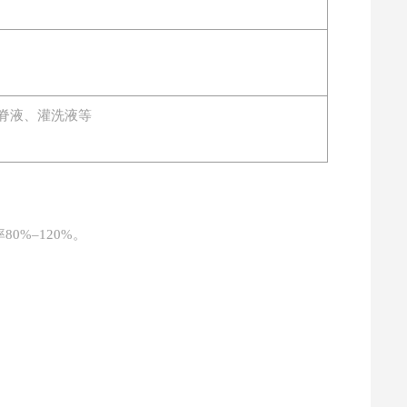
脊液、灌洗液等
80%–120%。