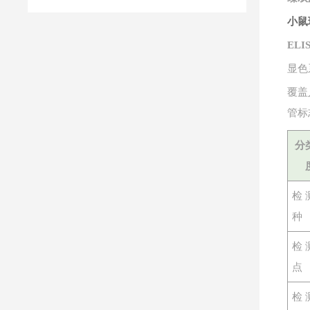
小鼠
EL
显色
覆盖
管标
分
检
种
检
点
检