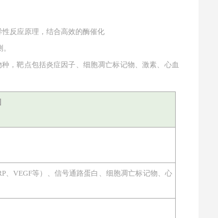
特异性反应原理，结合高效的酶催化
测。
物种，靶点包括炎症因子、细胞凋亡标记物、激素、心血
围
物（CRP、VEGF等）、信号通路蛋白、细胞凋亡标记物、心