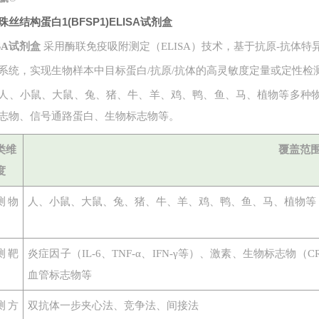
珠丝结构蛋白1(BFSP1)ELISA试剂盒
ISA试剂盒
采用酶联免疫吸附测定（ELISA）技术，基于抗原-抗体
系统，实现生物样本中目标蛋白
/抗原/抗体的高灵敏度定量或定性检
人、小鼠、大鼠、兔、猪、牛、羊、鸡、鸭、鱼、马、植物等多种
志物、信号通路蛋白、生物标志物等。
类维
覆盖范
度
测物
人、小鼠、大鼠、兔、猪、牛、羊、鸡、鸭、鱼、马、植物等
测靶
炎症因子（
IL-6、TNF-α、IFN-γ等）、激素、生物标志
血管标志物等
测方
双抗体一步夹心法、竞争法、间接法