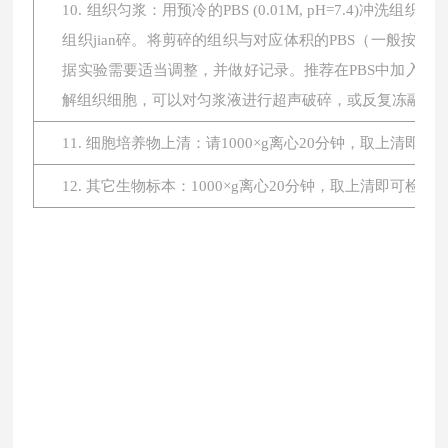
10. 组织匀浆：用预冷的PBS (0.01M, pH=7.4
组织jian碎。将剪碎的组织与对应体积的PBS（一般按1:
据实验需要适当调整，并做好记录。推荐在PBS中加入蛋
解组织细胞，可以对匀浆液进行超声破碎，或反复冻融。最后将
11. 细胞培养物上清：请1000×g离心20分钟，取上清即
12. 其它生物标本：1000×g离心20分钟，取上清即可检测