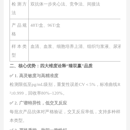
检测方
双抗体一步夹心法、竞争法、间接法
法
产品规
48T/盒、96T/盒
格
样本类
血清、血浆、细胞培养上清、组织匀浆液、尿液、
型
二、核心优势：四大维度诠释
“臻双赢"品质
✅ 1. 高灵敏度与高精准度
检测限低至
pg/mL级别，重复性误差CV＜5%，标准曲线R
²≥0.999，回收率80%–120%。
✅ 2. 广谱特异性，低交叉反应
每批次产品抗体对严格验证，交叉反应率低，支持多种样
本类型。