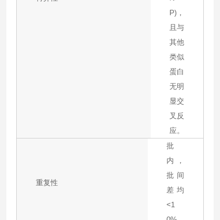
P)，
且与
其他
类似
蛋白
无明
显交
叉反
应。
批
内，
批间
重复性
差均
<1
0%。