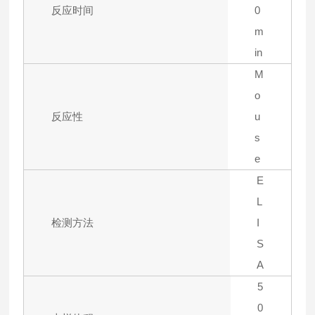
反应时间
0
m
in
M
o
反应性
u
s
e
E
L
检测方法
I
S
A
5
0