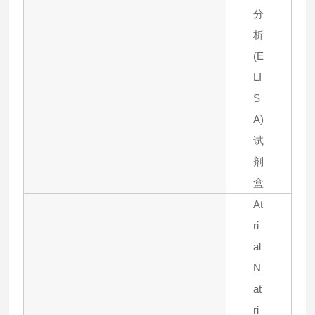
分
析
(E
LI
S
A)
试
剂
盒
At
ri
al
N
at
ri