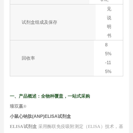
见
说
试剂盒组成及保存
明
书
8
5%
回收率
-11
5%
一、产品概述：全物种覆盖，一站式采购
臻双赢
®
小鼠心钠肽(ANP)ELISA试剂盒
ELISA试剂盒
采用酶联免疫吸附测定（ELISA）技术，基