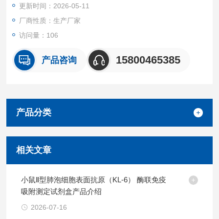
更新时间：2026-05-11
本试剂盒特异性检测小鼠样本中心钠肽(ANP)，且与其他类似蛋
白无明显交叉反应。
厂商性质：生产厂家
重复性
访问量：106
批内，批间差均<10%。
试剂盒组成及保存
15800465385
产品咨询
见说明书
产品分类
相关文章
小鼠Ⅱ型肺泡细胞表面抗原（KL-6） 酶联免疫
吸附测定试剂盒产品介绍
2026-07-16