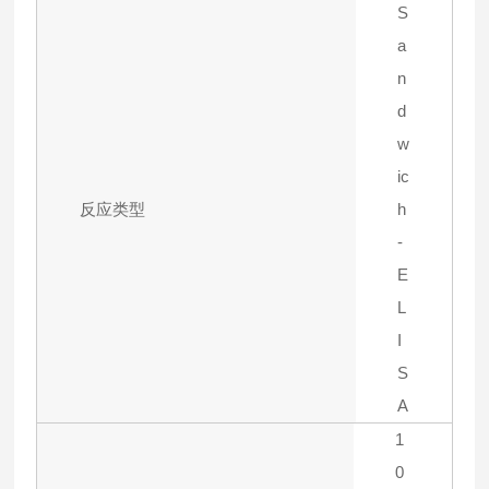
S
a
n
d
w
ic
反应类型
h
-
E
L
I
S
A
1
0