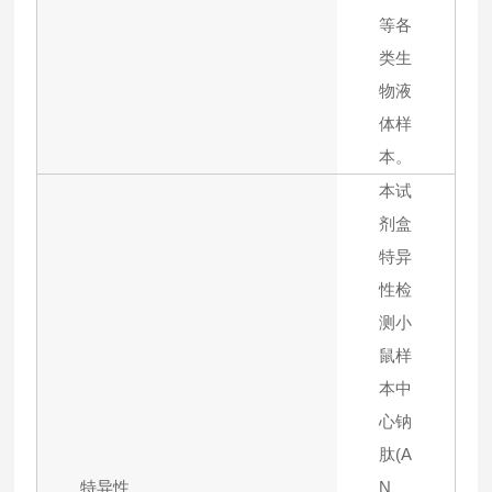
等各
类生
物液
体样
本。
本试
剂盒
特异
性检
测小
鼠样
本中
心钠
肽(A
特异性
N