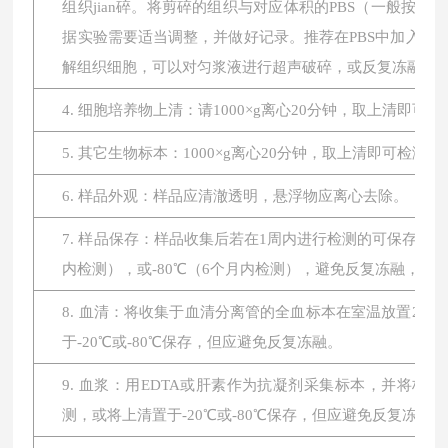
组织jian碎。将剪碎的组织与对应体积的PBS（一般按1:
据实验需要适当调整，并做好记录。推荐在PBS中加入蛋
解组织细胞，可以对匀浆液进行超声破碎，或反复冻融。最后将
4. 细胞培养物上清：请1000×g离心20分钟，取上清即可
5. 其它生物标本：1000×g离心20分钟，取上清即可检测。
6. 样品外观：样品应清澈透明，悬浮物应离心去除。
7. 样品保存：样品收集后若在1周内进行检测的可保存于4
内检测），或-80℃（6个月内检测），避免反复冻融，
8. 血清：将收集于血清分离管的全血标本在室温放置2小时或
于-20℃或-80℃保存，但应避免反复冻融。
9. 血浆：用EDTA或肝素作为抗凝剂采集标本，并将标本在
测，或将上清置于-20℃或-80℃保存，但应避免反复冻融。