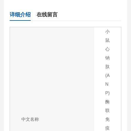
详细介绍
在线留言
小
鼠
心
钠
肽
(A
N
P)
酶
联
中文名称
免
疫