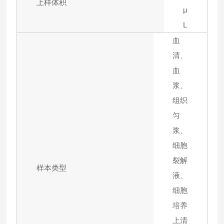
上样体积
μ
L
血
清、
血
浆、
组织
匀
浆、
细胞
裂解
样本类型
液、
细胞
培养
上清