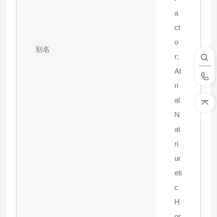
a
ct
o
别名
r;
At
ri
al
N
at
ri
ur
eti
c
H
or