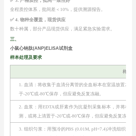
✅ 3. 严格质控，批间一致性好
全程质控体系，批间差＜
10%，提供溯源报告。
✅ 4. 物种全覆盖，现货供应
数十种属，部分产品现货供应，满足紧急实验需求。
三、
小鼠心钠肽(ANP)ELISA试剂盒
样本处理及要求
样本
1. 血清：将收集于血清分离管的全血标本在室温放置2小时或
于-20℃或-80℃保存，但应避免反复冻融。
2. 血浆：用EDTA或肝素作为抗凝剂采集标本，并将标本在
测，或将上清置于-20℃或-80℃保存，但应避免反复冻融。
3. 组织匀浆：用预冷的PBS (0.01M, pH=7.4