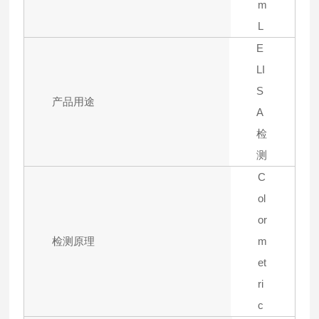
m
L
E
LI
S
产品用途
A
检
测
C
ol
or
检测原理
m
et
ri
c