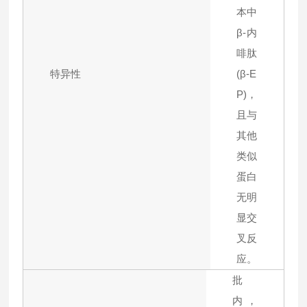
本中
β-内
啡肽
特异性
(β-E
P)，
且与
其他
类似
蛋白
无明
显交
叉反
应。
批
内，