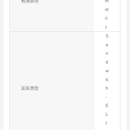
检测原理
m
et
ri
c
S
a
n
d
w
ic
反应类型
h
-
E
L
I