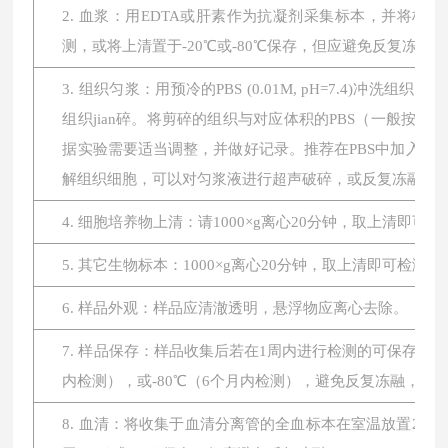
2. 血浆：用EDTA或肝素作为抗凝剂采集标本，并将标本在
测，或将上清置于-20℃或-80℃保存，但应避免反复冻融。
3. 组织匀浆：用预冷的PBS (0.01M, pH=7.4
组织jian碎。将剪碎的组织与对应体积的PBS（一般按1:
据实验需要适当调整，并做好记录。推荐在PBS中加入蛋
解组织细胞，可以对匀浆液进行超声破碎，或反复冻融。最后将
4. 细胞培养物上清：请1000×g离心20分钟，取上清即可
5. 其它生物标本：1000×g离心20分钟，取上清即可检测。
6. 样品外观：样品应清澈透明，悬浮物应离心去除。
7. 样品保存：样品收集后若在1周内进行检测的可保存于4
内检测），或-80℃（6个月内检测），避免反复冻融，
8. 血清：将收集于血清分离管的全血标本在室温放置2小时或