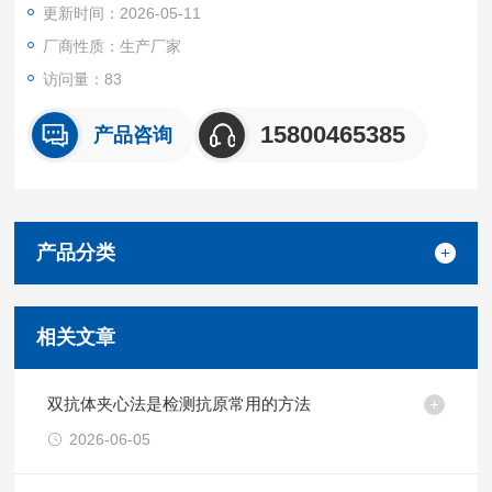
更新时间：2026-05-11
本试剂盒特异性检测小鼠样本中β-内啡肽(β-EP)，且与其他类似
蛋白无明显交叉反应。
厂商性质：生产厂家
重复性
访问量：83
批内，批间差均<10%。
试剂盒组成及保存
15800465385
产品咨询
见说明书
产品分类
相关文章
双抗体夹心法是检测抗原常用的方法
2026-06-05