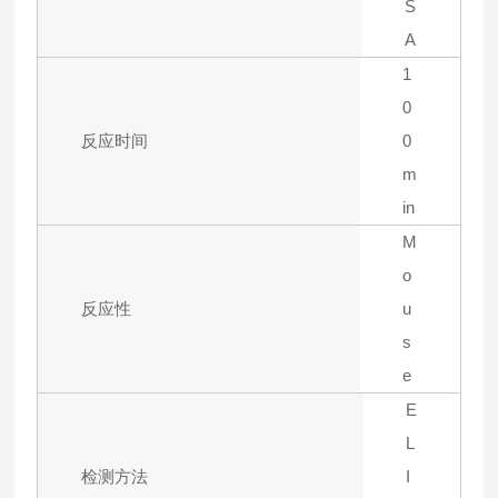
S
A
1
0
反应时间
0
m
in
M
o
反应性
u
s
e
E
L
检测方法
I