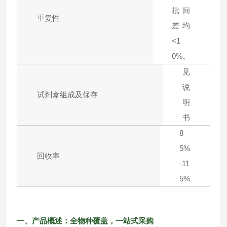
批间
重复性
差均
<1
0%。
见
说
试剂盒组成及保存
明
书
8
5%
回收率
-11
5%
一、产品概述：全物种覆盖，一站式采购