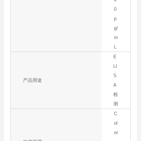
0
p
g/
m
L
E
LI
S
产品用途
A
检
测
C
ol
or