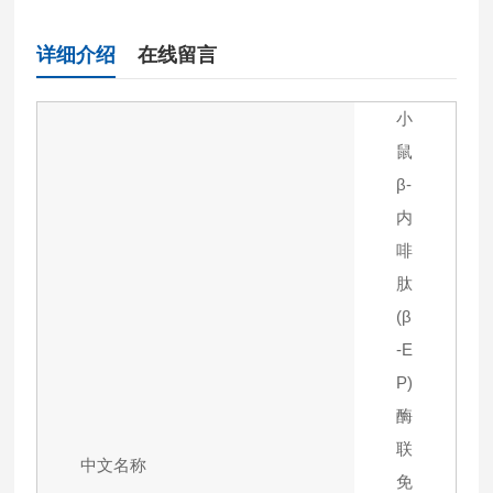
详细介绍
在线留言
小
鼠
β-
内
啡
肽
(β
-E
P)
酶
联
中文名称
免