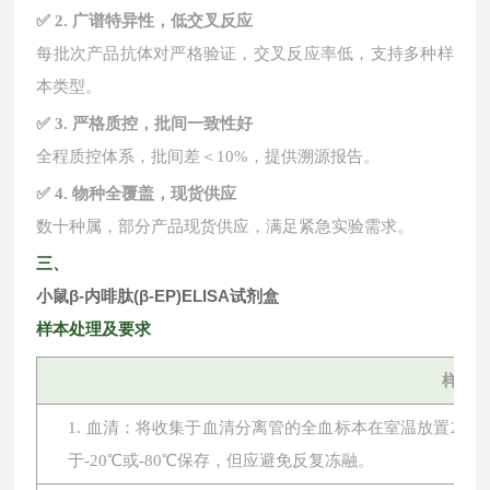
✅ 2. 广谱特异性，低交叉反应
每批次产品抗体对严格验证，交叉反应率低，支持多种样
本类型。
✅ 3. 严格质控，批间一致性好
全程质控体系，批间差＜
10%，提供溯源报告。
✅ 4. 物种全覆盖，现货供应
数十种属，部分产品现货供应，满足紧急实验需求。
三、
小鼠β-内啡肽(β-EP)ELISA试剂盒
样本处理及要求
样本
1. 血清：将收集于血清分离管的全血标本在室温放置2小时或
于-20℃或-80℃保存，但应避免反复冻融。