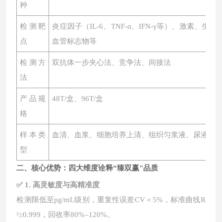
种
检测靶
炎症因子（
IL-6、TNF-α、IFN-γ等）、激素
点
血管标志物等
检测方
双抗体一步夹心法、竞争法、间接法
法
产品规
48T/盒、96T/盒
格
样本类
血清、血浆、细胞培养上清、组织匀浆液、尿液、
型
二、核心优势：四大维度诠释
“臻双赢"品质
✅ 1. 高灵敏度与高精准度
检测限低至
pg/mL级别，重复性误差CV＜5%，标准曲线R
²≥0.999，回收率80%–120%。