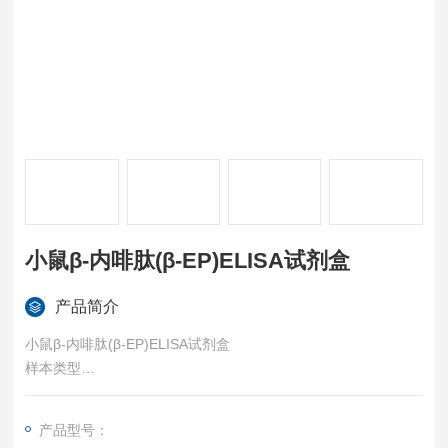
小鼠β-内啡肽(β-EP)ELISA试剂盒
产品简介
小鼠β-内啡肽(β-EP)ELISA试剂盒
样本类型
血清、血浆、组织匀浆、细胞裂解液、细胞培养上清等各类生物
液体样本。
产品型号：
特异性