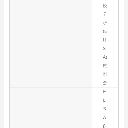
疫
分
析
(E
LI
S
A)
试
剂
盒
E
LI
S
A
β-