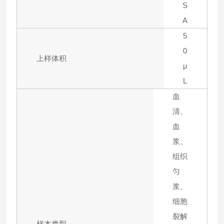
S
A
5
0
上样体积
μ
L
血
清、
血
浆、
组织
匀
浆、
细胞
裂解
样本类型