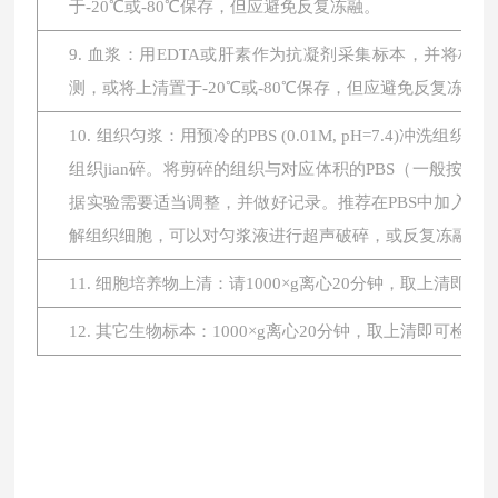
于-20℃或-80℃保存，但应避免反复冻融。
9. 血浆：用EDTA或肝素作为抗凝剂采集标本，并将标本在
测，或将上清置于-20℃或-80℃保存，但应避免反复冻融。
10. 组织匀浆：用预冷的PBS (0.01M, pH=7.4
组织jian碎。将剪碎的组织与对应体积的PBS（一般按1:
据实验需要适当调整，并做好记录。推荐在PBS中加入蛋
解组织细胞，可以对匀浆液进行超声破碎，或反复冻融。最后将
11. 细胞培养物上清：请1000×g离心20分钟，取上清即
12. 其它生物标本：1000×g离心20分钟，取上清即可检测