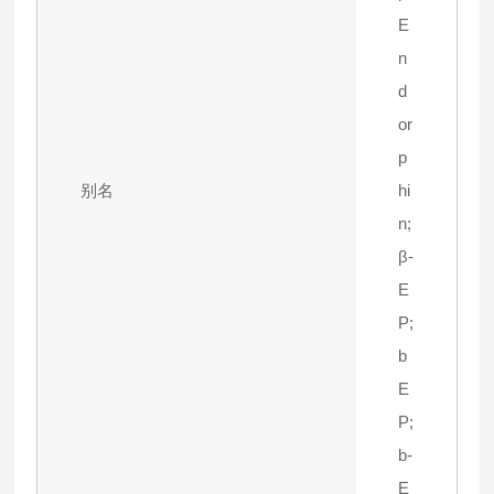
E
n
d
or
p
别名
hi
n;
β-
E
P;
b
E
P;
b-
E