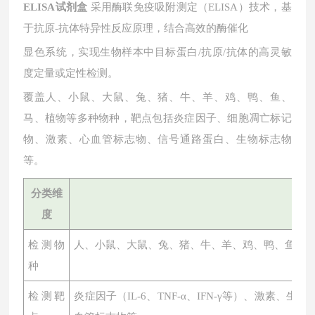
ELISA试剂盒
采用酶联免疫吸附测定（ELISA）技术，基
于抗原-抗体特异性反应原理，结合高效的酶催化
显色系统，实现生物样本中目标蛋白
/抗原/抗体的高灵敏
度定量或定性检测。
覆盖人、小鼠、大鼠、兔、猪、牛、羊、鸡、鸭、鱼、
马、植物等多种物种，靶点包括炎症因子、细胞凋亡标记
物、激素、心血管标志物、信号通路蛋白、生物标志物
等。
分类维
度
检测物
人、小鼠、大鼠、兔、猪、牛、羊、鸡、鸭、鱼、
种
检测靶
炎症因子（
IL-6、TNF-α、IFN-γ等）、激素