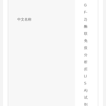
G
F-
中文名称
2)
酶
联
免
疫
分
析
(E
LI
S
A)
试
剂