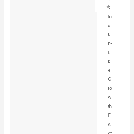
盒
In
s
uli
n-
Li
k
e
G
ro
w
th
F
a
ct