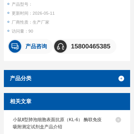
液体样本。
产品型号：
特异性
更新时间：2026-05-11
本试剂盒特异性检测小鼠样本中胰岛素样生长因子-2(IGF-2)，且
与其他类似蛋白无明显交叉反应。
厂商性质：生产厂家
重复性
访问量：90
批内，批间差均<10%。
试剂盒组成及保存
15800465385
产品咨询
见说明书
产品分类
相关文章
小鼠Ⅱ型肺泡细胞表面抗原（KL-6） 酶联免疫
吸附测定试剂盒产品介绍