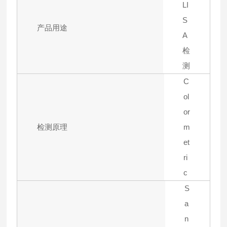
LI
S
产品用途
A
检
测
C
ol
or
检测原理
m
et
ri
c
S
a
n