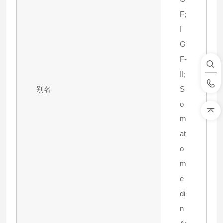
F;
I
G
F-
II;
别名
S
o
m
at
o
m
e
di
n