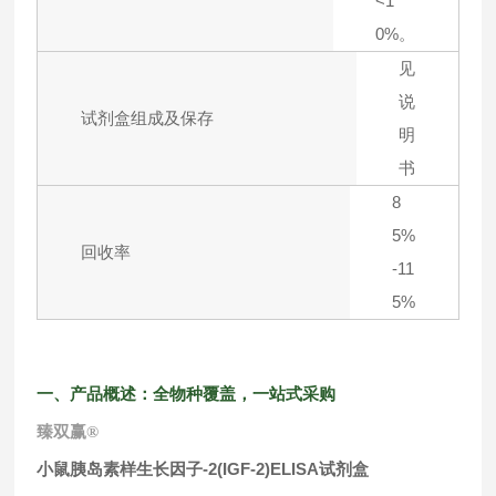
<1
0%。
见
说
试剂盒组成及保存
明
书
8
5%
回收率
-11
5%
一、产品概述：全物种覆盖，一站式采购
臻双赢
®
小鼠胰岛素样生长因子-2(IGF-2)ELISA试剂盒