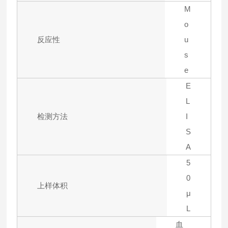
M
o
反应性
u
s
e
E
L
检测方法
I
S
A
5
0
上样体积
μ
L
血