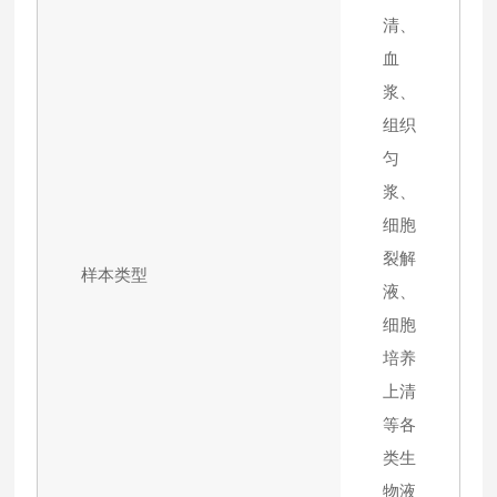
清、
血
浆、
组织
匀
浆、
细胞
裂解
样本类型
液、
细胞
培养
上清
等各
类生
物液