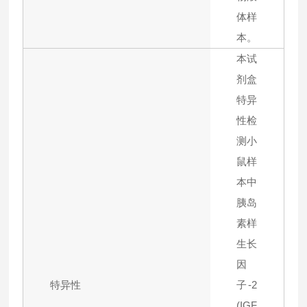
体样
本。
本试
剂盒
特异
性检
测小
鼠样
本中
胰岛
素样
生长
因
特异性
子-2
(IGF