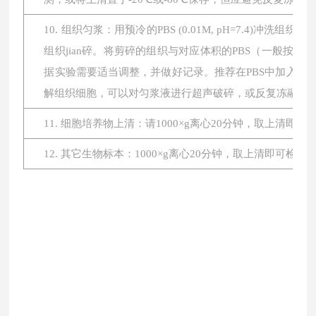
10. 组织匀浆：用预冷的PBS (0.01M, pH=7.4
组织jian碎。将剪碎的组织与对应体积的PBS（一般按1:
据实验需要适当调整，并做好记录。推荐在PBS中加入蛋
解组织细胞，可以对匀浆液进行超声破碎，或反复冻融。最后将
11. 细胞培养物上清：请1000×g离心20分钟，取上清即
12. 其它生物标本：1000×g离心20分钟，取上清即可检测