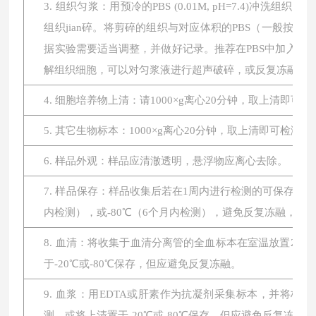
3. 组织匀浆：用预冷的PBS (0.01M, pH=7.4
组织jian碎。将剪碎的组织与对应体积的PBS（一般按1:
据实验需要适当调整，并做好记录。推荐在PBS中加入蛋
解组织细胞，可以对匀浆液进行超声破碎，或反复冻融。最后将
4. 细胞培养物上清：请1000×g离心20分钟，取上清即可
5. 其它生物标本：1000×g离心20分钟，取上清即可检测。
6. 样品外观：样品应清澈透明，悬浮物应离心去除。
7. 样品保存：样品收集后若在1周内进行检测的可保存于4
内检测），或-80℃（6个月内检测），避免反复冻融，
8. 血清：将收集于血清分离管的全血标本在室温放置2小时或
于-20℃或-80℃保存，但应避免反复冻融。
9. 血浆：用EDTA或肝素作为抗凝剂采集标本，并将标本在
测，或将上清置于-20℃或-80℃保存，但应避免反复冻融。