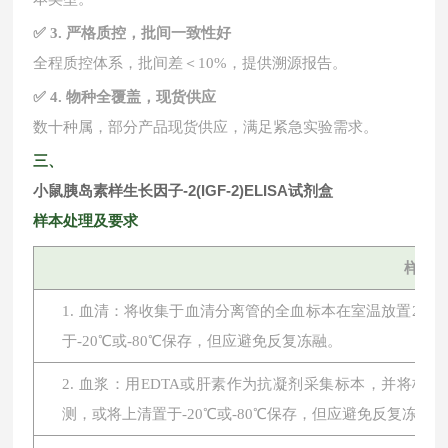
✅ 3. 严格质控，批间一致性好
全程质控体系，批间差＜
10%，提供溯源报告。
✅ 4. 物种全覆盖，现货供应
数十种属，部分产品现货供应，满足紧急实验需求。
三、
小鼠胰岛素样生长因子-2(IGF-2)ELISA试剂盒
样本处理及要求
样本
1. 血清：将收集于血清分离管的全血标本在室温放置2小时或
于-20℃或-80℃保存，但应避免反复冻融。
2. 血浆：用EDTA或肝素作为抗凝剂采集标本，并将标本在
测，或将上清置于-20℃或-80℃保存，但应避免反复冻融。