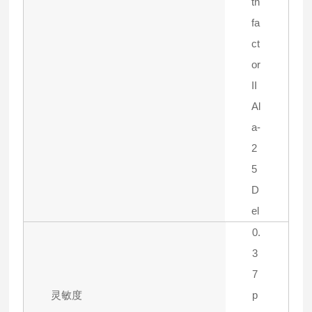
th
fa
ct
or
II
Al
a-
2
5
D
el
0.
3
7
灵敏度
p