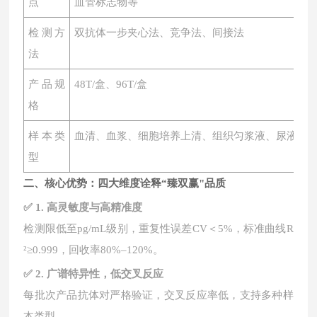
点
血管标志物等
检测方
双抗体一步夹心法、竞争法、间接法
法
产品规
48T/盒、96T/盒
格
样本类
血清、血浆、细胞培养上清、组织匀浆液、尿液、
型
二、核心优势：四大维度诠释
“臻双赢"品质
✅ 1. 高灵敏度与高精准度
检测限低至
pg/mL级别，重复性误差CV＜5%，标准曲线R
²≥0.999，回收率80%–120%。
✅ 2. 广谱特异性，低交叉反应
每批次产品抗体对严格验证，交叉反应率低，支持多种样
本类型。