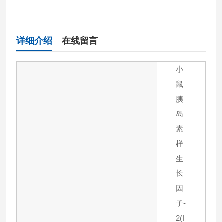
详细介绍
在线留言
小
鼠
胰
岛
素
样
生
长
因
子-
2(I