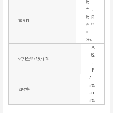
批
内，
批间
重复性
差均
<1
0%。
见
说
试剂盒组成及保存
明
书
8
5%
回收率
-11
5%