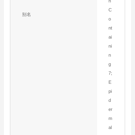
n
C
别名
o
nt
ai
ni
n
g
7;
E
pi
d
er
m
al