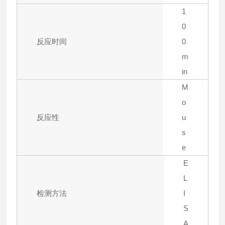
1
0
反应时间
0
m
in
M
o
反应性
u
s
e
E
L
检测方法
I
S
A