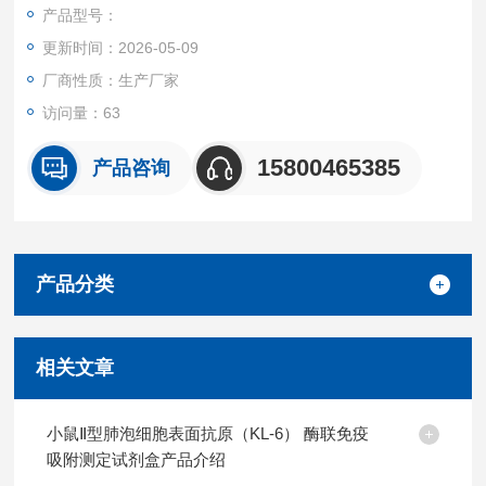
液体样本。
产品型号：
特异性
更新时间：2026-05-09
本试剂盒特异性检测小鼠样本中EGF样域蛋白7(EGFL7)，且与
其他类似蛋白无明显交叉反应。
厂商性质：生产厂家
重复性
访问量：63
批内，批间差均<10%。
试剂盒组成及保存
15800465385
产品咨询
见说明书
产品分类
相关文章
小鼠Ⅱ型肺泡细胞表面抗原（KL-6） 酶联免疫
吸附测定试剂盒产品介绍