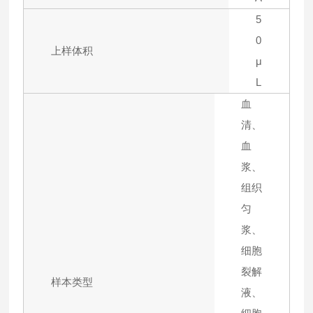
5
0
上样体积
μ
L
血
清、
血
浆、
组织
匀
浆、
细胞
裂解
样本类型
液、