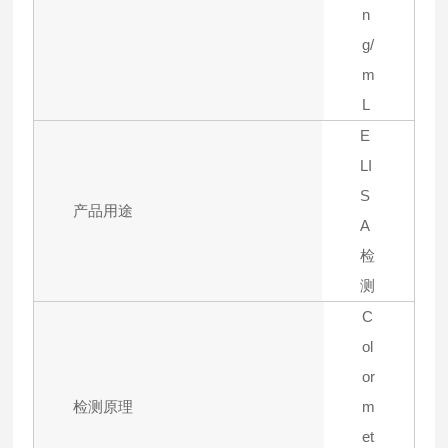
n
g/
m
L
E
LI
S
产品用途
A
检
测
C
ol
or
检测原理
m
et