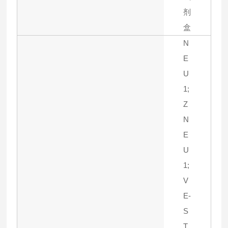
剂
盒
N
E
U
1;
Z
N
E
U
1;
V
E-
S
T