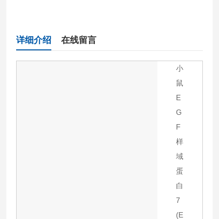
详细介绍
在线留言
小
鼠
E
G
F
样
域
蛋
白
7
(E