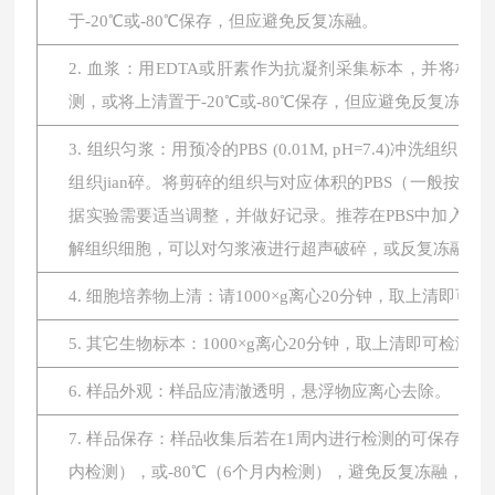
于-20℃或-80℃保存，但应避免反复冻融。
2. 血浆：用EDTA或肝素作为抗凝剂采集标本，并将标本在
测，或将上清置于-20℃或-80℃保存，但应避免反复冻融。
3. 组织匀浆：用预冷的PBS (0.01M, pH=7.4
组织jian碎。将剪碎的组织与对应体积的PBS（一般按1:
据实验需要适当调整，并做好记录。推荐在PBS中加入蛋
解组织细胞，可以对匀浆液进行超声破碎，或反复冻融。最后将
4. 细胞培养物上清：请1000×g离心20分钟，取上清即可
5. 其它生物标本：1000×g离心20分钟，取上清即可检测。
6. 样品外观：样品应清澈透明，悬浮物应离心去除。
7. 样品保存：样品收集后若在1周内进行检测的可保存于4
内检测），或-80℃（6个月内检测），避免反复冻融，