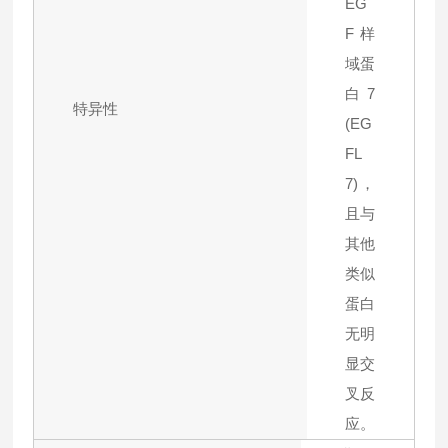
EG
F样
域蛋
白7
特异性
(EG
FL
7)，
且与
其他
类似
蛋白
无明
显交
叉反
应。