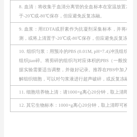
8. 血清：将收集于血清分离管的全血标本在室温放置2小时或
于-20℃或-80℃保存，但应避免反复冻融。
9. 血浆：用EDTA或肝素作为抗凝剂采集标本，并将标本在
测，或将上清置于-20℃或-80℃保存，但应避免反复冻融。
10. 组织匀浆：用预冷的PBS (0.01M, pH=7.4
组织jian碎。将剪碎的组织与对应体积的PBS（一般按1:
据实验需要适当调整，并做好记录。推荐在PBS中加入蛋
解组织细胞，可以对匀浆液进行超声破碎，或反复冻融。最后将
11. 细胞培养物上清：请1000×g离心20分钟，取上清即
12. 其它生物标本：1000×g离心20分钟，取上清即可检测