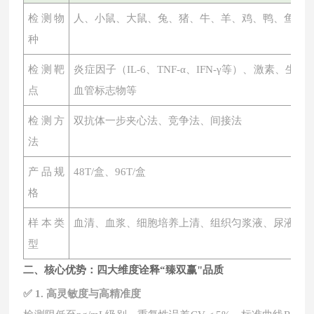
检测物
人、小鼠、大鼠、兔、猪、牛、羊、鸡、鸭、鱼、
种
检测靶
炎症因子（
IL-6、TNF-α、IFN-γ等）、激素
点
血管标志物等
检测方
双抗体一步夹心法、竞争法、间接法
法
产品规
48T/盒、96T/盒
格
样本类
血清、血浆、细胞培养上清、组织匀浆液、尿液、
型
二、核心优势：四大维度诠释
“臻双赢"品质
✅ 1. 高灵敏度与高精准度