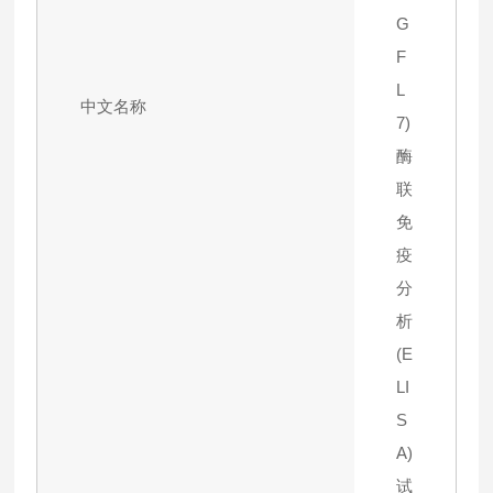
G
F
L
中文名称
7)
酶
联
免
疫
分
析
(E
LI
S
A)
试