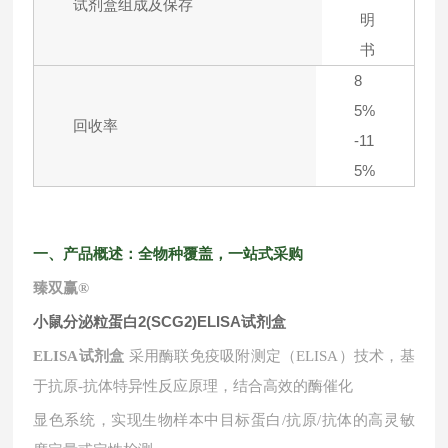
试剂盒组成及保存
明
书
8
5%
回收率
-11
5%
一、产品概述：全物种覆盖，一站式采购
臻双赢
®
小鼠分泌粒蛋白2(SCG2)ELISA试剂盒
ELISA试剂盒
采用酶联免疫吸附测定（ELISA）技术，基
于抗原-抗体特异性反应原理，结合高效的酶催化
显色系统，实现生物样本中目标蛋白
/抗原/抗体的高灵敏