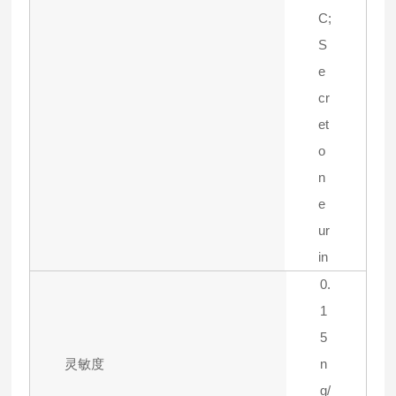
C;
S
e
cr
et
o
n
e
ur
in
0.
1
5
灵敏度
n
g/