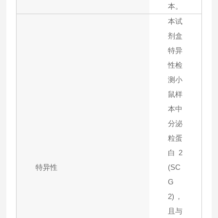
本。
本试
剂盒
特异
性检
测小
鼠样
本中
分泌
粒蛋
白2
特异性
(SC
G
2)，
且与