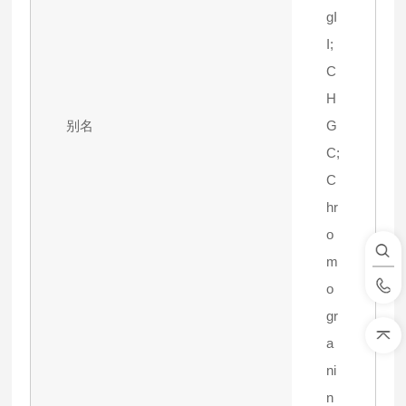
gI
I;
C
H
别名
G
C;
C
hr
o
m
o
gr
a
ni
n