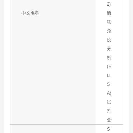
2)
中文名称
酶
联
免
疫
分
析
(E
LI
S
A)
试
剂
盒
S