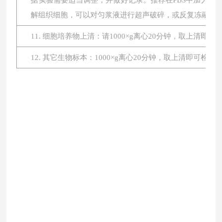
据实验需要适当调整，并做好记录。推荐在PBS中加入蛋
解组织细胞，可以对匀浆液进行超声破碎，或反复冻融。最后将
11. 细胞培养物上清：请1000×g离心20分钟，取上清即
12. 其它生物标本：1000×g离心20分钟，取上清即可检测