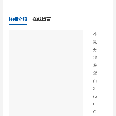
详细介绍
在线留言
小
鼠
分
泌
粒
蛋
白
2
(S
C
G