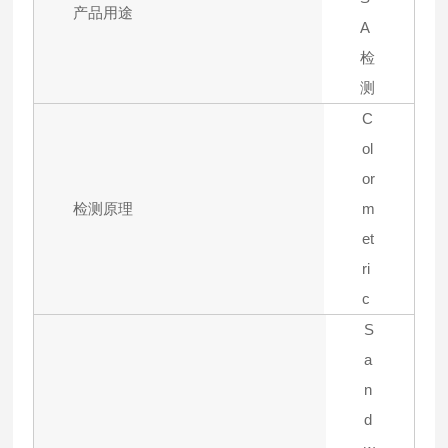
产品用途
A
检
测
C
ol
or
检测原理
m
et
ri
c
S
a
n
d