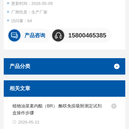
更新时间：2026-05-09
本试剂盒特异性检测小鼠样本中分泌粒蛋白2(SCG2)，且与其他
类似蛋白无明显交叉反应。
厂商性质：生产厂家
重复性
访问量：64
批内，批间差均<10%。
试剂盒组成及保存
15800465385
产品咨询
见说明书
产品分类
相关文章
植物油菜素内酯（BR） 酶联免疫吸附测定试剂
盒操作步骤
2026-05-21