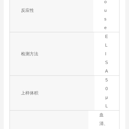
o
反应性
u
s
e
E
L
检测方法
I
S
A
5
0
上样体积
μ
L
血
清、