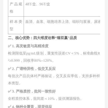
产品规
48T/盒、96T/盒
格
样本类
血清、血浆、细胞培养上清、组织匀浆液、尿液、
型
二、核心优势：四大维度诠释
“臻双赢"品质
✅ 1. 高灵敏度与高精准度
检测限低至
pg/mL级别，重复性误差CV＜5%，标准曲线R
²≥0.999，回收率80%–120%。
✅ 2. 广谱特异性，低交叉反应
每批次产品抗体对严格验证，交叉反应率低，支持多种样
本类型。
✅ 3. 严格质控，批间一致性好
全程质控体系，批间差＜
10%，提供溯源报告。
✅ 4. 物种全覆盖，现货供应