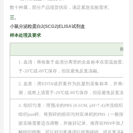
数十种属，部分产品现货供应，满足紧急实验需求。
三、
小鼠分泌粒蛋白2(SCG2)ELISA试剂盒
样本处理及要求
样本
1. 血清：将收集于血清分离管的全血标本在室温放置2小时或
于-20℃或-80℃保存，但应避免反复冻融。
2. 血浆：用EDTA或肝素作为抗凝剂采集标本，并将标本在
测，或将上清置于-20℃或-80℃保存，但应避免反复冻融。
3. 组织匀浆：用预冷的PBS (0.01M, pH=7.4
组织jian碎。将剪碎的组织与对应体积的PBS（一般按1:
据实验需要适当调整，并做好记录。推荐在PBS中加入蛋
解组织细胞，可以对匀浆液进行超声破碎，或反复冻融。最后将