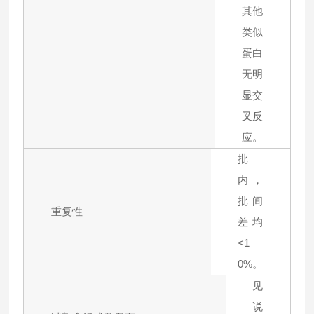
其他
类似
蛋白
无明
显交
叉反
应。
批
内，
批间
重复性
差均
<1
0%。
见
说