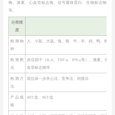
物、激素、心血管标志物、信号通路蛋白、生物标志物
等。
分类维
度
检测物
人、小鼠、大鼠、兔、猪、牛、羊、鸡、鸭、鱼、
种
检测靶
炎症因子（
IL-6、TNF-α、IFN-γ等）、激素
点
血管标志物等
检测方
双抗体一步夹心法、竞争法、间接法
法
产品规
48T/盒、96T/盒
格