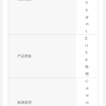
0
p
g/
m
L
E
LI
S
产品用途
A
检
测
C
ol
or
检测原理
m