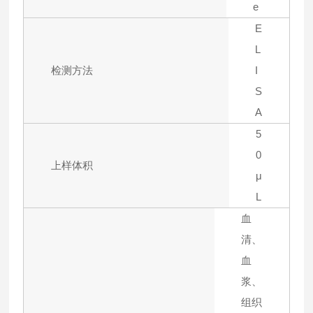
e
E
L
检测方法
I
S
A
5
0
上样体积
μ
L
血
清、
血
浆、
组织