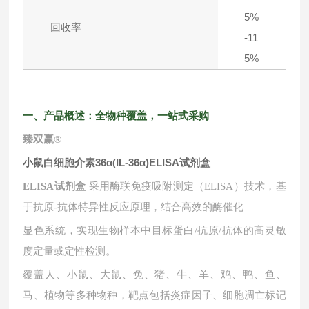
5%
回收率
-11
5%
一、产品概述：全物种覆盖，一站式采购
臻双赢
®
小鼠白细胞介素36α(IL-36α)ELISA试剂盒
ELISA试剂盒
采用酶联免疫吸附测定（ELISA）技术，基
于抗原-抗体特异性反应原理，结合高效的酶催化
显色系统，实现生物样本中目标蛋白
/抗原/抗体的高灵敏
度定量或定性检测。
覆盖人、小鼠、大鼠、兔、猪、牛、羊、鸡、鸭、鱼、
马、植物等多种物种，靶点包括炎症因子、细胞凋亡标记