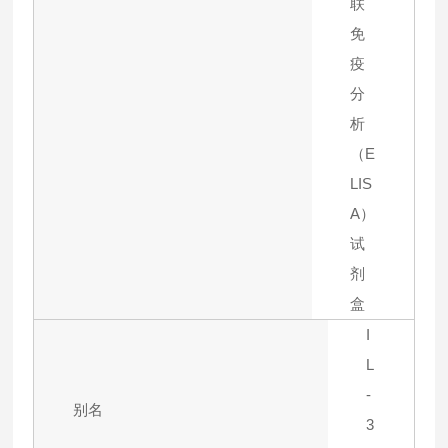
联
免
疫
分
析
（E
LIS
A）
试
剂
盒
I
L
-
别名
3