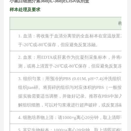
小鼠白细胞介素36α(IL-36α)ELISA试剂盒
样本处理及要求
样本
1. 血清：将收集于血清分离管的全血标本在室温放置2小时或
于-20℃或-80℃保存，但应避免反复冻融。
2. 血浆：用EDTA或肝素作为抗凝剂采集标本，并将标本在
测，或将上清置于-20℃或-80℃保存，但应避免反复冻融。
3. 组织匀浆：用预冷的PBS (0.01M, pH=7.4
组织jian碎。将剪碎的组织与对应体积的PBS（一般按1:
据实验需要适当调整，并做好记录。推荐在PBS中加入蛋
解组织细胞，可以对匀浆液进行超声破碎，或反复冻融。最后将
4. 细胞培养物上清：请1000×g离心20分钟，取上清即可
5. 其它生物标本：1000×g离心20分钟，取上清即可检测。