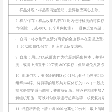
6. 样品外观：样品应清澈透明，悬浮物应离心去除。
7. 样品保存：样品收集后若在1周内进行检测的可保存于4
内检测），或-80℃（6个月内检测），避免反复冻融，
8. 血清：将收集于血清分离管的全血标本在室温放置2小时或
于-20℃或-80℃保存，但应避免反复冻融。
9. 血浆：用EDTA或肝素作为抗凝剂采集标本，并将标本在
测，或将上清置于-20℃或-80℃保存，但应避免反复冻融。
10. 组织匀浆：用预冷的PBS (0.01M, pH=7.4
组织jian碎。将剪碎的组织与对应体积的PBS（一般按1:
据实验需要适当调整，并做好记录。推荐在PBS中加入蛋
解组织细胞，可以对匀浆液进行超声破碎，或反复冻融。最后将
11. 细胞培养物上清：请1000×g离心20分钟，取上清即