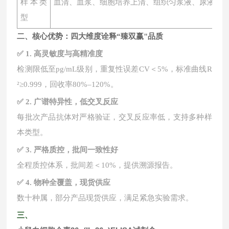
样本类
血清、血浆、细胞培养上清、组织匀浆液、尿液、
型
二、核心优势：四大维度诠释
“臻双赢"品质
✅ 1. 高灵敏度与高精准度
检测限低至
pg/mL级别，重复性误差CV＜5%，标准曲线R
²≥0.999，回收率80%–120%。
✅ 2. 广谱特异性，低交叉反应
每批次产品抗体对严格验证，交叉反应率低，支持多种样
本类型。
✅ 3. 严格质控，批间一致性好
全程质控体系，批间差＜
10%，提供溯源报告。
✅ 4. 物种全覆盖，现货供应
数十种属，部分产品现货供应，满足紧急实验需求。
三、