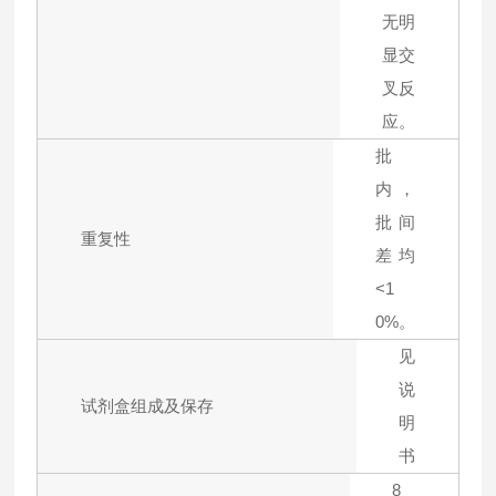
无明
显交
叉反
应。
批
内，
批间
重复性
差均
<1
0%。
见
说
试剂盒组成及保存
明
书
8