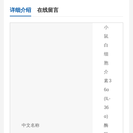
详细介绍
在线留言
小
鼠
白
细
胞
介
素3
6α
(IL-
36
α)
中文名称
酶