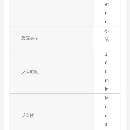
et
ri
c
小
反应类型
鼠
1
0
反应时间
0
m
in
M
o
反应性
u
s