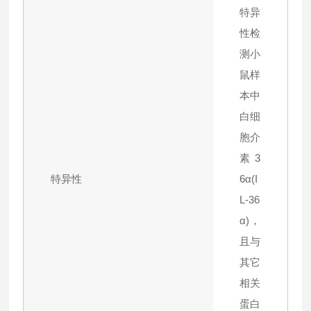
特异
性检
测小
鼠样
本中
白细
胞介
素3
特异性
6α(I
L-36
α)，
且与
其它
相关
蛋白