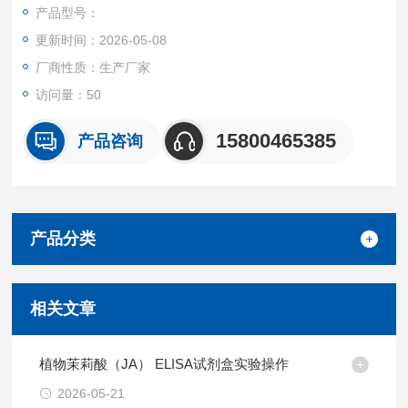
液体样本。
产品型号：
特异性
更新时间：2026-05-08
本试剂盒特异性检测小鼠样本中白细胞介素36α(IL-36α)，且与其
它相关蛋白无明显交叉反应。
厂商性质：生产厂家
重复性
访问量：50
批内，批间差均<10%。
试剂盒组成及保存
15800465385
产品咨询
见说明书
产品分类
相关文章
植物茉莉酸（JA） ELISA试剂盒实验操作
2026-05-21