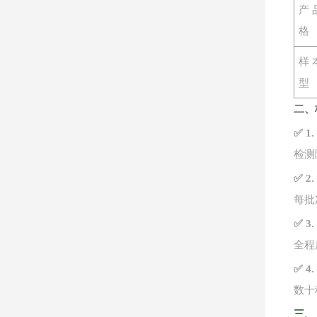
产
格
样
型
二、
✅ 
检测
✅ 
每批
✅ 
全程
✅ 
数十
三、