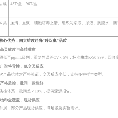
品规
48T/盒、96T/盒
本类
血清、血浆、细胞培养上清、组织匀浆液、尿液、胸腹水、脑
核心优势：四大维度诠释
“臻双赢"品质
1. 高灵敏度与高精准度
限低至
pg/mL级别，重复性误差CV＜5%，标准曲线R²≥0.999，回收率
2. 广谱特异性，低交叉反应
次产品抗体对严格验证，交叉反应率低，支持多种样本类型。
3. 严格质控，批间一致性好
质控体系，批间差＜
10%，提供溯源报告。
4. 物种全覆盖，现货供应
种属，部分产品现货供应，满足紧急实验需求。