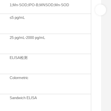
1;Mn-SOD;IPO-B;MNSOD;Mn-SOD
≤5 pg/mL
25 pg/mL-2000 pg/mL
ELISA检测
Colormetric
Sandwich ELISA