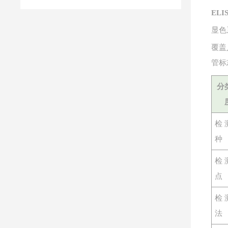
EL
显色
覆盖
管标
分
检
种
检
点
检
法