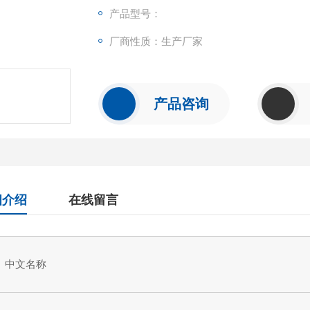
可检测样本中的：Mouse Superoxide Dismut
产品型号：
交叉反应。
厂商性质：生产厂家
重复性
批内，批间差均<10%。
试剂盒组成及保存
见说明书
产品咨询
细介绍
在线留言
中文名称