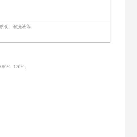
脊液、灌洗液等
80%–120%。