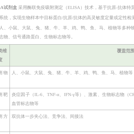
ISA试剂盒
采用酶联免疫吸附测定（ELISA）技术，基于抗原-抗体
系统，实现生物样本中目标蛋白
/抗原/抗体的高灵敏度定量或定性检
人、小鼠、大鼠、兔、猪、牛、羊、鸡、鸭、鱼、马、植物等多种
志物、信号通路蛋白、生物标志物等。
类维
覆盖范
度
测物
人、小鼠、大鼠、兔、猪、牛、羊、鸡、鸭、鱼、马、植物等
测靶
炎症因子（
IL-6、TNF-α、IFN-γ等）、激素、生物标志
血管标志物等
测方
双抗体一步夹心法、竞争法、间接法