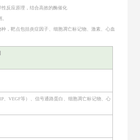
特异性反应原理，结合高效的酶催化
测。
物种，靶点包括炎症因子、细胞凋亡标记物、激素、心血
围
物（CRP、VEGF等）、信号通路蛋白、细胞凋亡标记物、心