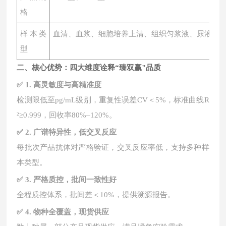
格
样本类
血清、血浆、细胞培养上清、组织匀浆液、尿液、
型
二、核心优势：四大维度诠释
“臻双赢"品质
✅ 1. 高灵敏度与高精准度
检测限低至
pg/mL级别，重复性误差CV＜5%，标准曲线R
²≥0.999，回收率80%–120%。
✅ 2. 广谱特异性，低交叉反应
每批次产品抗体对严格验证，交叉反应率低，支持多种样
本类型。
✅ 3. 严格质控，批间一致性好
全程质控体系，批间差＜
10%，提供溯源报告。
✅ 4. 物种全覆盖，现货供应