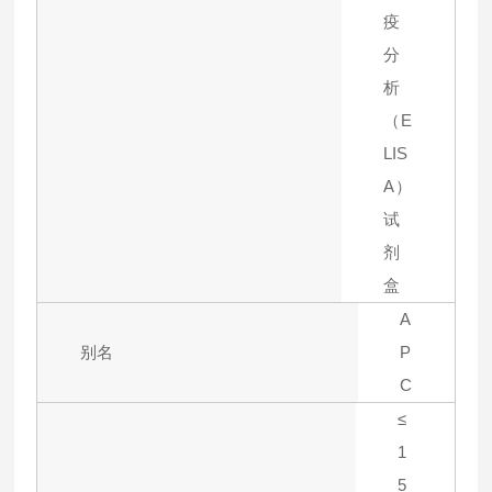
疫
分
析
（E
LIS
A）
试
剂
盒
A
别名
P
C
≤
1
5