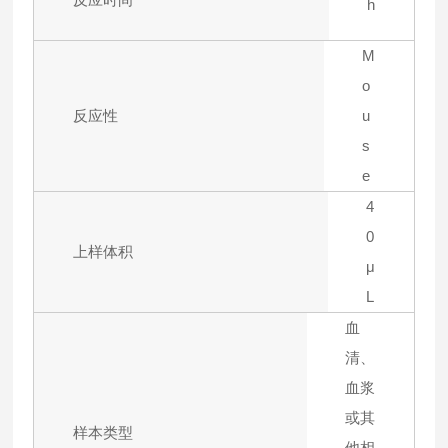
h
M
o
反应性
u
s
e
4
0
上样体积
μ
L
血
清、
血浆
或其
样本类型
他相