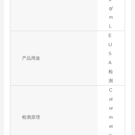
g/
m
L
E
LI
S
产品用途
A
检
测
C
ol
or
检测原理
m
et