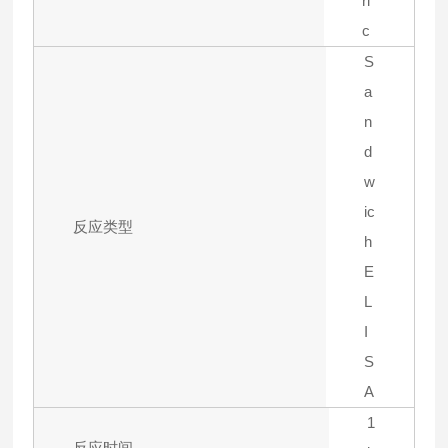
ri
c
S
a
n
d
w
ic
反应类型
h
E
L
I
S
A
1
反应时间