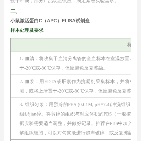
数十种属，部分产品现货供应，满足紧急实验需求。
三、
小鼠激活蛋白C（APC）ELISA试剂盒
样本处理及要求
样本
1. 血清：将收集于血清分离管的全血标本在室温放置2小时或
于-20℃或-80℃保存，但应避免反复冻融。
2. 血浆：用EDTA或肝素作为抗凝剂采集标本，并将标本在
测，或将上清置于-20℃或-80℃保存，但应避免反复冻融。
3. 组织匀浆：用预冷的PBS (0.01M, pH=7.4
组织jian碎。将剪碎的组织与对应体积的PBS（一般按1:
据实验需要适当调整，并做好记录。推荐在PBS中加入蛋
解组织细胞，可以对匀浆液进行超声破碎，或反复冻融。最后将