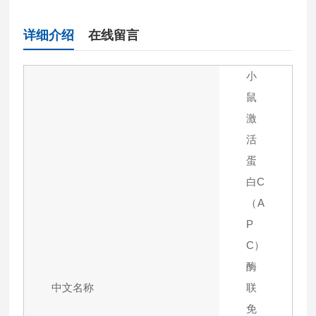
详细介绍
在线留言
小
鼠
激
活
蛋
白C
（A
P
C）
酶
中文名称
联
免