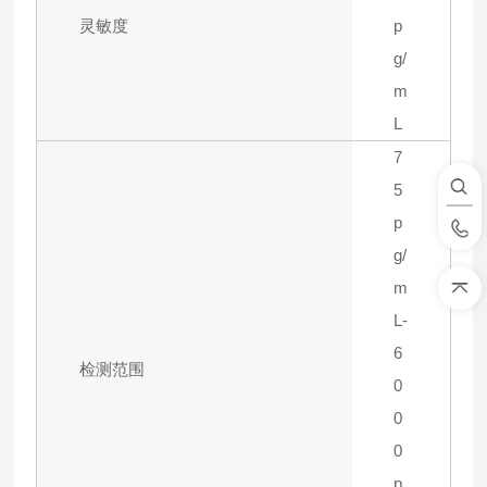
灵敏度
p
g/
m
L
7
5
p
g/
m
L-
6
检测范围
0
0
0
p