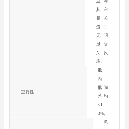
且与
其它
相关
蛋白
无明
显交
叉反
应。
批
内，
批间
重复性
差均
<1
0%。
见