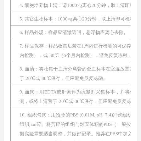
4. 细胞培养物上清：请1000×g离心20分钟，取上清即可
5. 其它生物标本：1000×g离心20分钟，取上清即可检测。
6. 样品外观：样品应清澈透明，悬浮物应离心去除。
7. 样品保存：样品收集后若在1周内进行检测的可保存于4
内检测），或-80℃（6个月内检测），避免反复冻融，
8. 血清：将收集于血清分离管的全血标本在室温放置2小时或
于-20℃或-80℃保存，但应避免反复冻融。
9. 血浆：用EDTA或肝素作为抗凝剂采集标本，并将标本在
测，或将上清置于-20℃或-80℃保存，但应避免反复冻融。
10. 组织匀浆：用预冷的PBS (0.01M, pH=7.4
组织jian碎。将剪碎的组织与对应体积的PBS（一般按1:
据实验需要适当调整，并做好记录。推荐在PBS中加入蛋