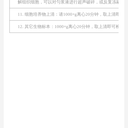
解组织细胞，可以对匀浆液进行超声破碎，或反复冻融。最后将
11. 细胞培养物上清：请1000×g离心20分钟，取上清即
12. 其它生物标本：1000×g离心20分钟，取上清即可检测