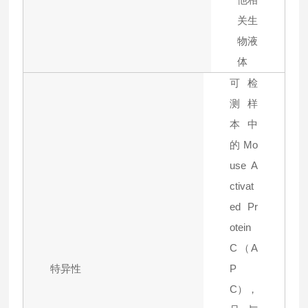
关生
物液
体
可检
测样
本中
的Mo
use A
ctivat
ed Pr
otein
C（A
特异性
P
C），