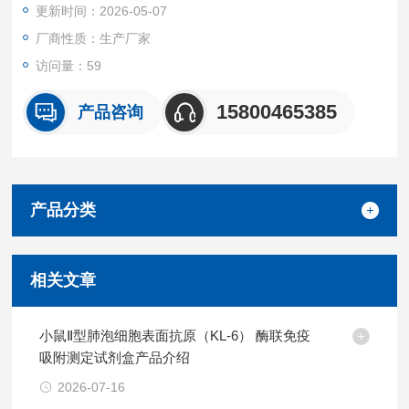
更新时间：2026-05-07
相关蛋白无明显交叉反应。
重复性
厂商性质：生产厂家
批内，批间差均<10%。
访问量：59
试剂盒组成及保存
见说明书
15800465385
产品咨询
产品分类
相关文章
小鼠Ⅱ型肺泡细胞表面抗原（KL-6） 酶联免疫
吸附测定试剂盒产品介绍
2026-07-16