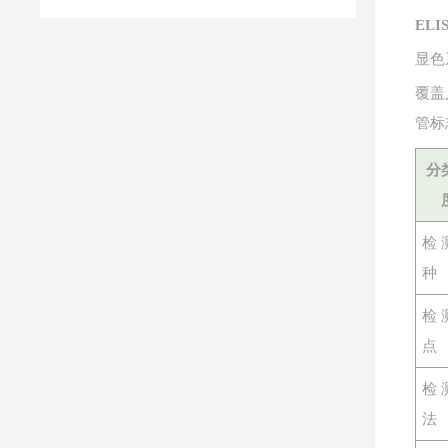
EL
显色
覆盖
管标
分
检
种
检
点
检
法