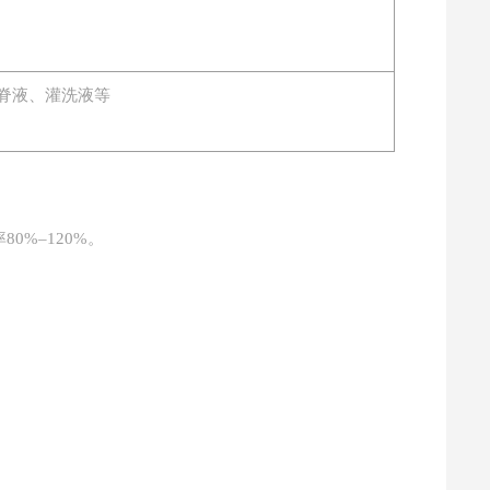
脊液、灌洗液等
80%–120%。