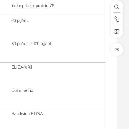
lix-loop-helix protein 76
≤6 pg/mL
30 pg/mL-2400 pg/mL
ELISA检测
Colormetric
Sandwich ELISA