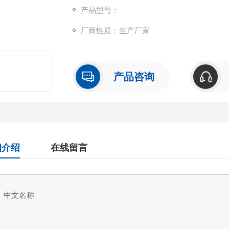
可检测样本中的：Mouse Aryl Hydrocarbo
产品型号：
重复性
厂商性质：生产厂家
批内，批间差均<10%。
试剂盒组成及保存
见说明书
产品咨询
细介绍
在线留言
中文名称