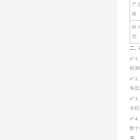
产
格
样
型
二、
✅ 
检测
✅ 
每批
✅ 
全程
✅ 
数十
三、