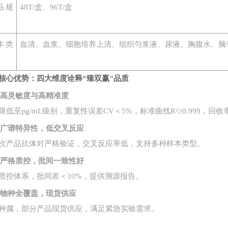
品规
48T/盒、96T/盒
本类
血清、血浆、细胞培养上清、组织匀浆液、尿液、胸腹水、脑
核心优势：四大维度诠释
“臻双赢"品质
1. 高灵敏度与高精准度
限低至
pg/mL级别，重复性误差CV＜5%，标准曲线R²≥0.999，回收率
2. 广谱特异性，低交叉反应
次产品抗体对严格验证，交叉反应率低，支持多种样本类型。
3. 严格质控，批间一致性好
质控体系，批间差＜
10%，提供溯源报告。
4. 物种全覆盖，现货供应
种属，部分产品现货供应，满足紧急实验需求。