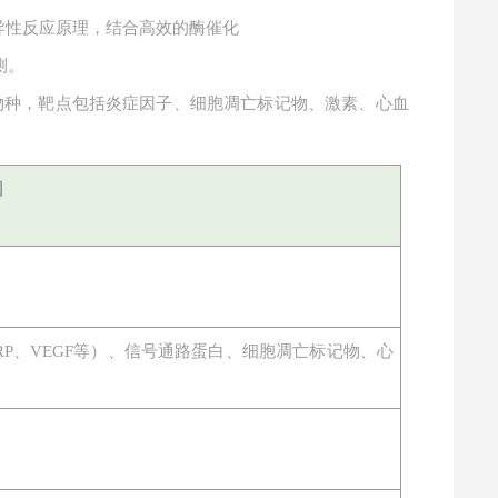
特异性反应原理，结合高效的酶催化
测。
物种，靶点包括炎症因子、细胞凋亡标记物、激素、心血
围
物（CRP、VEGF等）、信号通路蛋白、细胞凋亡标记物、心