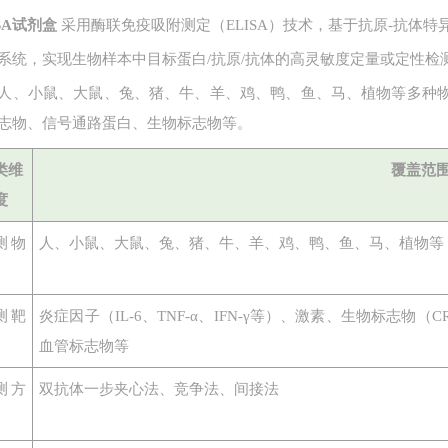
ISA试剂盒
采用酶联免疫吸附测定（ELISA）技术，基于抗原-抗体
系统，实现生物样本中目标蛋白
/抗原/抗体的高灵敏度定量或定性检
人、小鼠、大鼠、兔、猪、牛、羊、鸡、鸭、鱼、马、植物等多种
志物、信号通路蛋白、生物标志物等。
类维
覆盖范
度
测物
人、小鼠、大鼠、兔、猪、牛、羊、鸡、鸭、鱼、马、植物等
测靶
炎症因子（
IL-6、TNF-α、IFN-γ等）、激素、生物标志
血管标志物等
测方
双抗体一步夹心法、竞争法、间接法