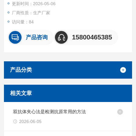
更新时间：2026-05-06
关蛋白无明显交叉反应。
重复性
厂商性质：生产厂家
批内，批间差均<10%。
访问量：84
试剂盒组成及保存
见说明书
15800465385
产品咨询
产品分类
相关文章
双抗体夹心法是检测抗原常用的方法
2026-06-05