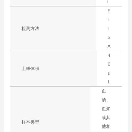
t
E
L
检测方法
I
S
A
4
0
上样体积
μ
L
血
清、
血浆
或其
样本类型
他相