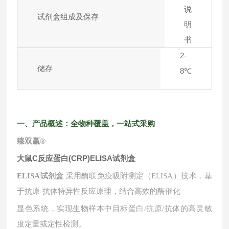
说
试剂盒组成及保存
明
书
2-
储存
8℃
一、产品概述：全物种覆盖，一站式采购
臻双赢
®
大鼠C反应蛋白(CRP)ELISA试剂盒
ELISA试剂盒
采用酶联免疫吸附测定（ELISA）技术，基
于抗原-抗体特异性反应原理，结合高效的酶催化
显色系统，实现生物样本中目标蛋白
/抗原/抗体的高灵敏
度定量或定性检测。