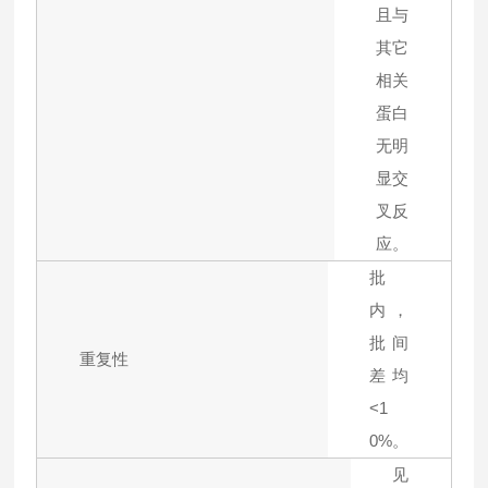
且与
其它
相关
蛋白
无明
显交
叉反
应。
批
内，
批间
重复性
差均
<1
0%。
见