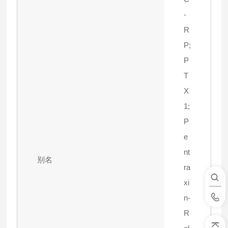
-
R
P;
P
T
X
1;
P
e
nt
别名
ra
xi
n-
R