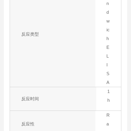
n
d
w
ic
反应类型
h
E
L
I
S
A
1
反应时间
h
R
反应性
a