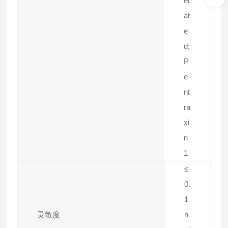
el
at
e
d;
P
e
nt
ra
xi
n
1
≤
0.
1
灵敏度
n