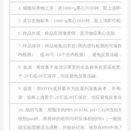
4. 细胞培养物上清：请1000×g离心20分钟，取上清即可
5. 其它生物标本：1000×g离心20分钟，取上清即可检测。
6. 样品外观：样品应清澈透明，悬浮物应离心去除。
7. 样品保存：样品收集后若在1周内进行检测的可保存于4
内检测），或-80℃（6个月内检测），避免反复冻融，
8. 血清：将收集于血清分离管的全血标本在室温放置2小时或
于-20℃或-80℃保存，但应避免反复冻融。
9. 血浆：用EDTA或肝素作为抗凝剂采集标本，并将标本在
测，或将上清置于-20℃或-80℃保存，但应避免反复冻融。
10. 组织匀浆：用预冷的PBS (0.01M, pH=7.4
组织jian碎。将剪碎的组织与对应体积的PBS（一般按1:
据实验需要适当调整，并做好记录。推荐在PBS中加入蛋