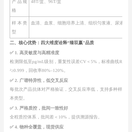
产品规
48T/盒、96T/盒
格
样本类
血清、血浆、细胞培养上清、组织匀浆液、尿液、
型
二、核心优势：四大维度诠释
“臻双赢"品质
✅ 1. 高灵敏度与高精准度
检测限低至
pg/mL级别，重复性误差CV＜5%，标准曲线R
²≥0.999，回收率80%–120%。
✅ 2. 广谱特异性，低交叉反应
每批次产品抗体对严格验证，交叉反应率低，支持多种样
本类型。
✅ 3. 严格质控，批间一致性好
全程质控体系，批间差＜
10%，提供溯源报告。
✅ 4. 物种全覆盖，现货供应