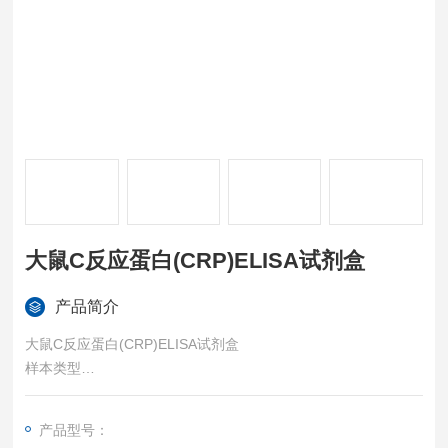
大鼠C反应蛋白(CRP)ELISA试剂盒
产品简介
大鼠C反应蛋白(CRP)ELISA试剂盒
样本类型
血清、血浆或其他相关生物液体。
特异性
产品型号：
可检测样本中的：Rat C-Reactive Protein (CRP)，且与其它相