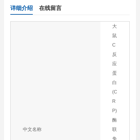
详细介绍
在线留言
大
鼠
C
反
应
蛋
白
(C
R
P)
酶
中文名称
联
免