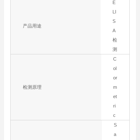
E
LI
S
产品用途
A
检
测
C
ol
or
检测原理
m
et
ri
c
S
a