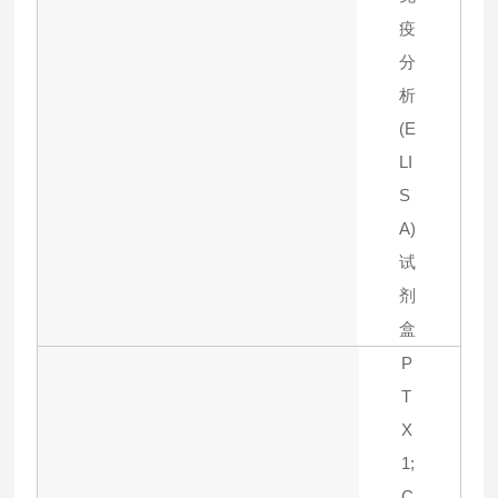
疫
分
析
(E
LI
S
A)
试
剂
盒
P
T
X
1;
C