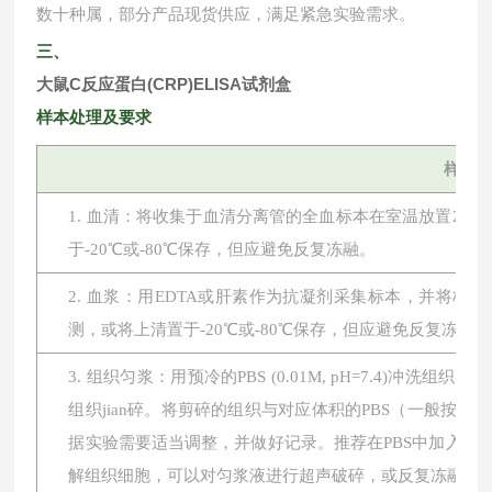
数十种属，部分产品现货供应，满足紧急实验需求。
三、
大鼠C反应蛋白(CRP)ELISA试剂盒
样本处理及要求
样本
1. 血清：将收集于血清分离管的全血标本在室温放置2小时或
于-20℃或-80℃保存，但应避免反复冻融。
2. 血浆：用EDTA或肝素作为抗凝剂采集标本，并将标本在
测，或将上清置于-20℃或-80℃保存，但应避免反复冻融。
3. 组织匀浆：用预冷的PBS (0.01M, pH=7.4
组织jian碎。将剪碎的组织与对应体积的PBS（一般按1:
据实验需要适当调整，并做好记录。推荐在PBS中加入蛋
解组织细胞，可以对匀浆液进行超声破碎，或反复冻融。最后将