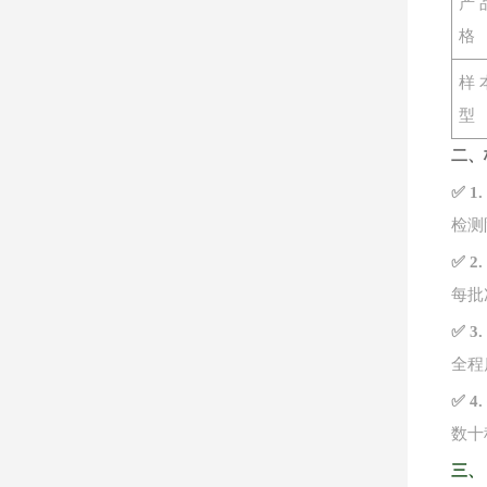
产
格
样
型
二、
✅ 
检测
✅ 
每批
✅ 
全程
✅ 
数十
三、