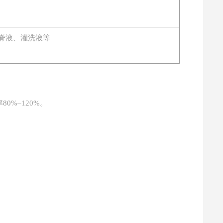
脊液、灌洗液等
80%–120%。