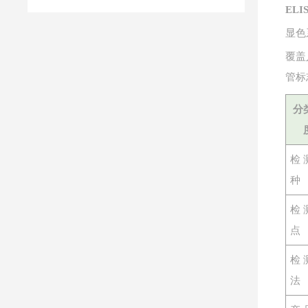
EL
显色
覆盖
管标
分
检
种
检
点
检
法