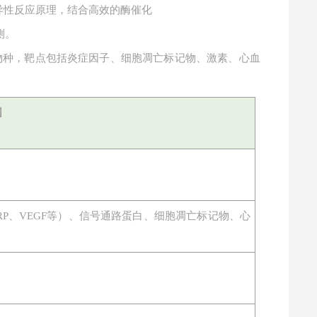
特异性反应原理，结合高效的酶催化
测。
物种，靶点包括炎症因子、细胞凋亡标记物、激素、心血
围
物（CRP、VEGF等）、信号通路蛋白、细胞凋亡标记物、心