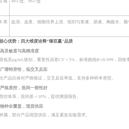
品规
48T/盒、96T/盒
本类
血清、血浆、细胞培养上清、组织匀浆液、尿液、胸腹水、脑
核心优势：四大维度诠释
“臻双赢"品质
1. 高灵敏度与高精准度
限低至
pg/mL级别，重复性误差CV＜5%，标准曲线R²≥0.999，回收率
2. 广谱特异性，低交叉反应
次产品抗体对严格验证，交叉反应率低，支持多种样本类型。
3. 严格质控，批间一致性好
质控体系，批间差＜
10%，提供溯源报告。
4. 物种全覆盖，现货供应
种属，部分产品现货供应，满足紧急实验需求。