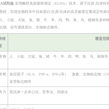
ISA试剂盒
采用酶联免疫吸附测定（ELISA）技术，基于抗原-抗体
系统，实现生物样本中目标蛋白
/抗原/抗体的高灵敏度定量或定性检
人、小鼠、大鼠、兔、猪、牛、羊、鸡、鸭、鱼、马、植物等多种
志物、信号通路蛋白、生物标志物等。
类维
覆盖范
度
测物
人、小鼠、大鼠、兔、猪、牛、羊、鸡、鸭、鱼、马、植物等
测靶
炎症因子（
IL-6、TNF-α、IFN-γ等）、激素、生物标志
血管标志物等
测方
双抗体一步夹心法、竞争法、间接法