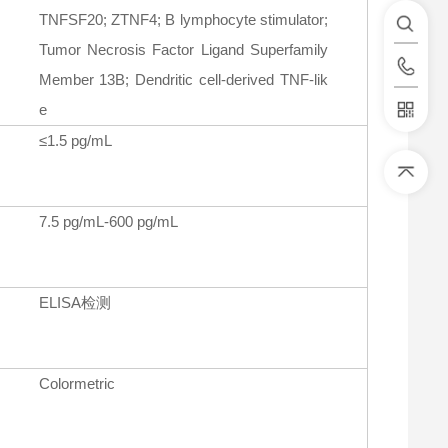
TNFSF20; ZTNF4; B lymphocyte stimulator;
Tumor Necrosis Factor Ligand Superfamily
Member 13B; Dendritic cell-derived TNF-lik
e
≤1.5 pg/mL
7.5 pg/mL-600 pg/mL
ELISA检测
Colormetric