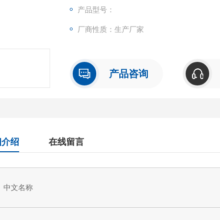
可检测样本中的Rat B-Cell Activating 
产品型号：
重复性
厂商性质：生产厂家
批内，批间差均<10%。
试剂盒组成及保存
见说明书
产品咨询
细介绍
在线留言
中文名称